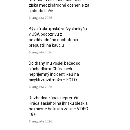
získa medzinárodné ocenenie za
slobodu tlače
6. augusta 2026
Bývalú ukrajinskú veľvyslankyňu
v USA podozrivú z
bezdôvodného obohatenia
prepustili na kauciu
6. augusta 2026
Do dráhy mu vošiel bežec so
slúchadlami. Chára rieši
nepríjemný incident, keď na
bicykli zrazil muža – FOTO
6. augusta 2026
Rozhodca zápas neprerušil.
Hráča zasiahol na ihrisku blesk a
na mieste ho kruto zabil – VIDEO
18+
6. augusta 2026