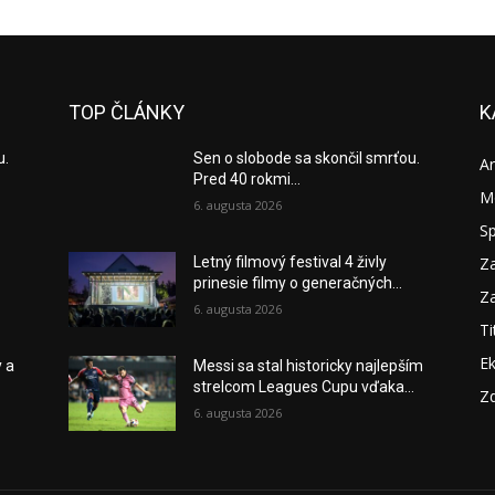
TOP ČLÁNKY
K
u.
Sen o slobode sa skončil smrťou.
A
Pred 40 rokmi...
M
6. augusta 2026
S
Za
Letný filmový festival 4 živly
prinesie filmy o generačných...
Za
6. augusta 2026
Ti
E
y a
Messi sa stal historicky najlepším
strelcom Leagues Cupu vďaka...
Zd
6. augusta 2026