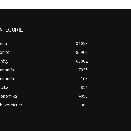
ATEGÓRIE
réna
81053
onitor
80908
právy
68002
hraničie
17035
hraničie
5168
tulka
4851
konomika
4099
ravotníctvo
3089