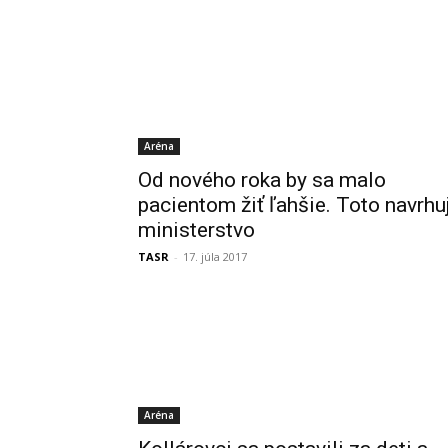
Aréna
Od nového roka by sa malo
pacientom žiť ľahšie. Toto navrhu
ministerstvo
TASR
-
17. júla 2017
Aréna