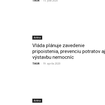
TASR
-
15. júla 2020
Aréna
Vláda plánuje zavedenie
pripoistenia, prevenciu potratov a
výstavbu nemocníc
TASR
-
19. apríla 2020
Aréna