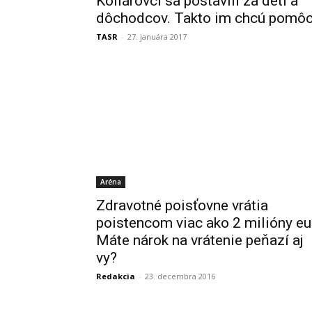
Kollárovci sa postavili za deti a
dôchodcov. Takto im chcú pomôc
TASR
-
27. januára 2017
Aréna
Zdravotné poisťovne vrátia
poistencom viac ako 2 milióny eu
Máte nárok na vrátenie peňazí aj
vy?
Redakcia
-
23. decembra 2016