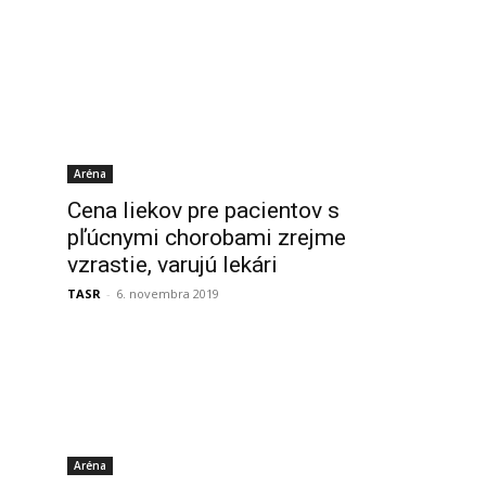
Aréna
Cena liekov pre pacientov s
j
pľúcnymi chorobami zrejme
vzrastie, varujú lekári
TASR
-
6. novembra 2019
Aréna