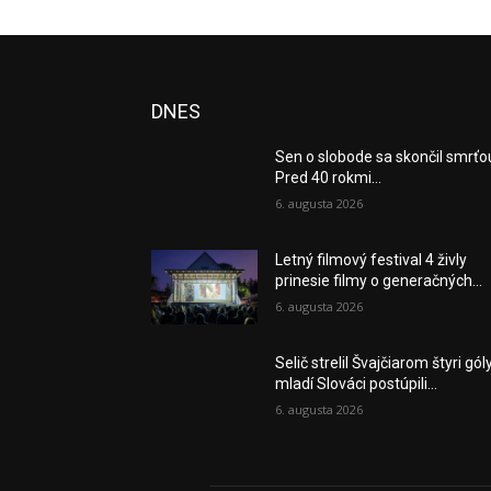
DNES
Sen o slobode sa skončil smrťo
Pred 40 rokmi...
6. augusta 2026
Letný filmový festival 4 živly
prinesie filmy o generačných...
6. augusta 2026
Selič strelil Švajčiarom štyri gól
mladí Slováci postúpili...
6. augusta 2026