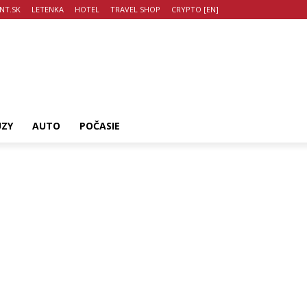
NT.SK
LETENKA
HOTEL
TRAVEL SHOP
CRYPTO [EN]
UZY
AUTO
POČASIE