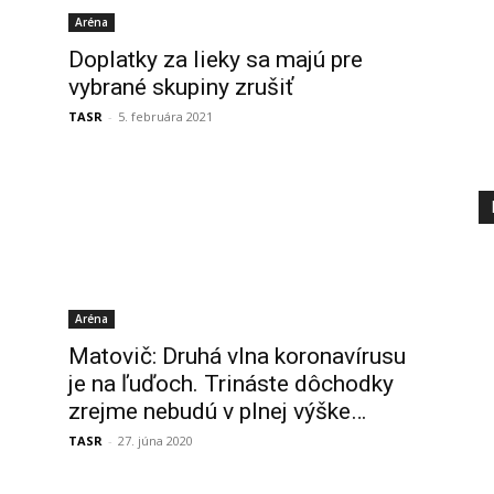
Aréna
Doplatky za lieky sa majú pre
vybrané skupiny zrušiť
TASR
-
5. februára 2021
Aréna
Matovič: Druhá vlna koronavírusu
je na ľuďoch. Trináste dôchodky
zrejme nebudú v plnej výške…
TASR
-
27. júna 2020