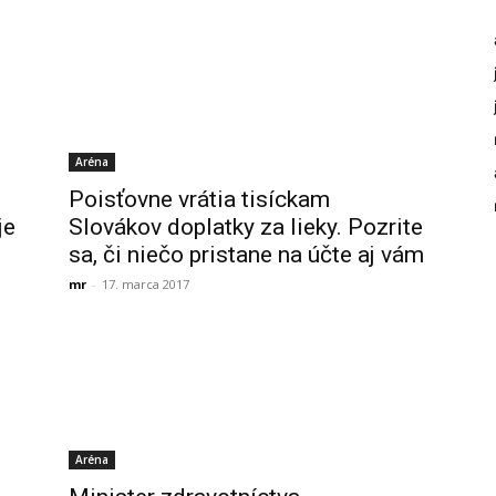
Aréna
Poisťovne vrátia tisíckam
je
Slovákov doplatky za lieky. Pozrite
sa, či niečo pristane na účte aj vám
mr
-
17. marca 2017
Aréna