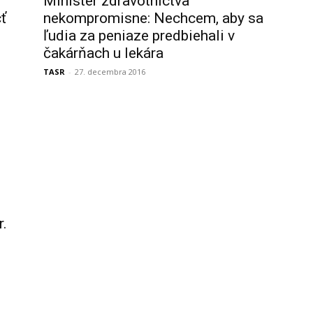
Minister zdravotníctva
ť
nekompromisne: Nechcem, aby sa
ľudia za peniaze predbiehali v
čakárňach u lekára
TASR
-
27. decembra 2016
r.