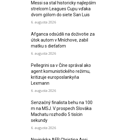
Messi sa stal historicky najlepším
strelcom Leagues Cupu vďaka
dvom gólom do siete San Luis
6. augusta 2026
Afganca odsúdili na doživotie za
útok autom v Mníchove, zabil
matku s dieťaťom
6. augusta 2026
Pellegrini sa v Číne správal ako
agent komunistického režimu,
kritizuje europoslankyňa
Lexmann
6. augusta 2026
Senzačný finalista behu na 100
m na MSJ. V prospech Slováka
Machatu rozhodlo 5 tisícin
sekundy
6. augusta 2026
Novinárka AFP Christina Assi