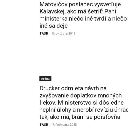
Matovičov poslanec vysvetľuje
Kalavskej, ako má šetriť: Pani
ministerka niečo iné tvrdí a niečo
iné sa deje
TASR
-
8. októbra 2019
Aréna
Drucker odmieta návrh na
zvyšovanie doplatkov mnohých
liekov. Ministerstvo si dôsledne
neplní úlohy a nerobí revíziu úhra
tak, ako má, bráni sa poisťovňa
TASR
-
7. februára 2018