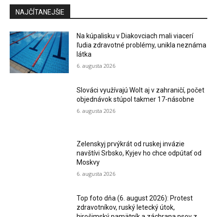
NAJČÍTANEJŠIE
Na kúpalisku v Diakovciach mali viacerí
ľudia zdravotné problémy, unikla neznáma
látka
6. augusta 2026
Slováci využívajú Wolt aj v zahraničí, počet
objednávok stúpol takmer 17-násobne
6. augusta 2026
Zelenskyj prvýkrát od ruskej invázie
navštívi Srbsko, Kyjev ho chce odpútať od
Moskvy
6. augusta 2026
Top foto dňa (6. august 2026): Protest
zdravotníkov, ruský letecký útok,
hirošimský pamätník a záchrana psov z