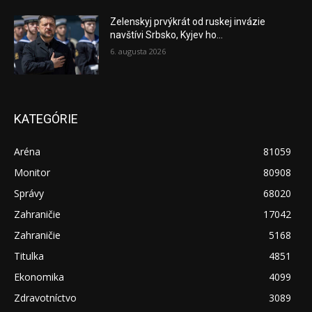
Zelenskyj prvýkrát od ruskej invázie
navštívi Srbsko, Kyjev ho...
6. augusta 2026
KATEGÓRIE
Aréna
81059
Monitor
80908
Správy
68020
Zahraničie
17042
Zahraničie
5168
Titulka
4851
Ekonomika
4099
Zdravotníctvo
3089