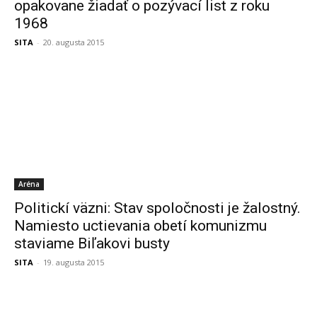
opakovane žiadať o pozývací list z roku
1968
SITA
-
20. augusta 2015
Aréna
Politickí väzni: Stav spoločnosti je žalostný.
Namiesto uctievania obetí komunizmu
staviame Biľakovi busty
SITA
-
19. augusta 2015