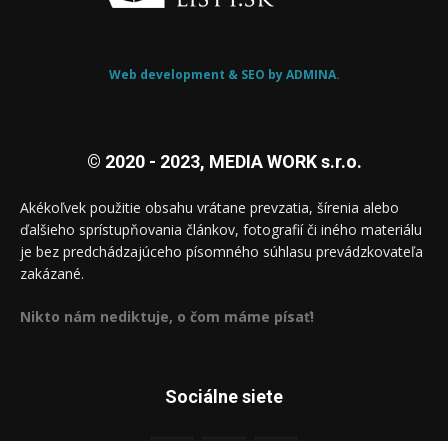
Web development & SEO by ADMINA.
© 2020 - 2023, MEDIA WORK s.r.o.
Akékoľvek použitie obsahu vrátane prevzatia, šírenia alebo
ďalšieho sprístupňovania článkov, fotografií či iného materiálu
je bez predchádzajúceho písomného súhlasu prevádzkovateľa
zakázané.
Nikto nám nediktuje, o čom máme písať!
Sociálne siete