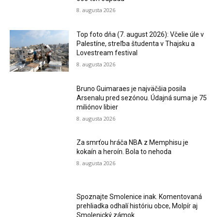
8. augusta 2026
Top foto dňa (7. august 2026): Včelie úle v
Palestíne, streľba študenta v Thajsku a
Lovestream festival
8. augusta 2026
Bruno Guimaraes je najväčšia posila
Arsenalu pred sezónou. Údajná suma je 75
miliónov libier
8. augusta 2026
Za smrťou hráča NBA z Memphisu je
kokaín a heroín. Bola to nehoda
8. augusta 2026
Spoznajte Smolenice inak. Komentovaná
prehliadka odhalí históriu obce, Molpír aj
Smolenický zámok