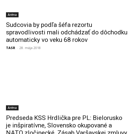
Aréna
Sudcovia by podľa šéfa rezortu
spravodlivosti mali odchádzať do dôchodku
automaticky vo veku 68 rokov
TASR
-
28. mája 2018
Aréna
Predseda KSS Hrdlička pre PL: Bielorusko
je inšpiratívne, Slovensko okupované a
NATO zločinecké. Zásah Varšavskej zmluvy