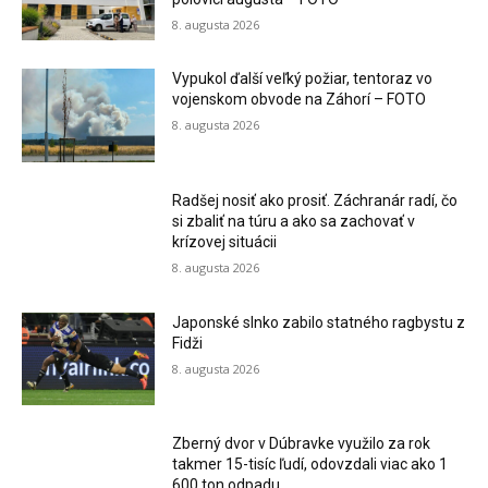
8. augusta 2026
Vypukol ďalší veľký požiar, tentoraz vo
vojenskom obvode na Záhorí – FOTO
8. augusta 2026
Radšej nosiť ako prosiť. Záchranár radí, čo
si zbaliť na túru a ako sa zachovať v
krízovej situácii
8. augusta 2026
Japonské slnko zabilo statného ragbystu z
Fidži
8. augusta 2026
Zberný dvor v Dúbravke využilo za rok
takmer 15-tisíc ľudí, odovzdali viac ako 1
600 ton odpadu