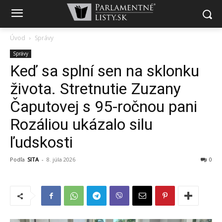
Úvod
Správy
Správy
Keď sa splní sen na sklonku
života. Stretnutie Zuzany
Čaputovej s 95-ročnou pani
Rozáliou ukázalo silu
ľudskosti
Podľa
SITA
-
8. júla 2026
0