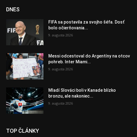
DNES
FIFA sa postavila za svojho šéfa. Dosť
bolo očierňovania...
9. augusta 2026
Messi odcestoval do Argentíny na otcov
pohreb. Inter Miami...
9. augusta 2026
Mladí Slováci boli v Kanade blízko
bronzu, ale nakoniec...
9. augusta 2026
TOP ČLÁNKY