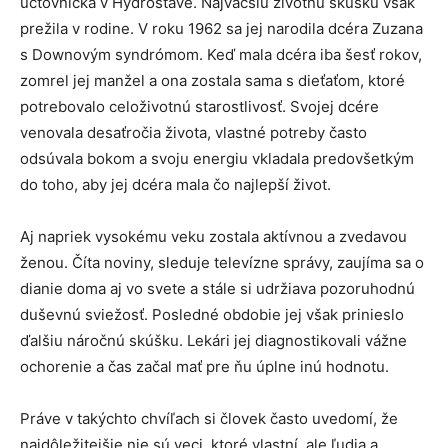
účtovníčka v Hydrostave. Najväčšiu životnú skúšku však
prežila v rodine. V roku 1962 sa jej narodila dcéra Zuzana
s Downovým syndrómom. Keď mala dcéra iba šesť rokov,
zomrel jej manžel a ona zostala sama s dieťaťom, ktoré
potrebovalo celoživotnú starostlivosť. Svojej dcére
venovala desaťročia života, vlastné potreby často
odsúvala bokom a svoju energiu vkladala predovšetkým
do toho, aby jej dcéra mala čo najlepší život.
Aj napriek vysokému veku zostala aktívnou a zvedavou
ženou. Číta noviny, sleduje televízne správy, zaujíma sa o
dianie doma aj vo svete a stále si udržiava pozoruhodnú
duševnú sviežosť. Posledné obdobie jej však prinieslo
ďalšiu náročnú skúšku. Lekári jej diagnostikovali vážne
ochorenie a čas začal mať pre ňu úplne inú hodnotu.
Práve v takýchto chvíľach si človek často uvedomí, že
najdôležitejšie nie sú veci, ktoré vlastní, ale ľudia a