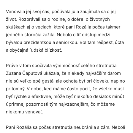
Venovala jej svoj čas, počúvala ju a zaujímala sa o jej
život. Rozprávali sa o rodine, o dcére, o životných
skúškach aj o veciach, ktoré pani Rozália počas takmer
jedného storočia zažila. Nebolo cítiť odstup medzi
bývalou prezidentkou a seniorkou. Bol tam rešpekt, úcta
a obyčajná ľudská blízkosť.
Práve v tom spočívala výnimočnosť celého stretnutia.
Zuzana Čaputová ukázala, že niekedy najväčším darom
nie sú veľkolepé gestá, ale ochota byť pri človeku naplno
prítomný. V dobe, keď máme často pocit, že všetko musí
byť rýchle a efektívne, môže byť niekoľko desiatok minút
úprimnej pozornosti tým najvzácnejším, čo môžeme
niekomu venovať.
Pani Rozália sa počas stretnutia neubránila slzám. Neboli