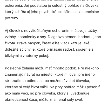
ochorenia. Jej podstatou je celostný pohľad na človeka,
ktorý zahŕňa aj jeho psychické, sociálne a existenciálne
potreby.
Aj človek s nevyliečiteľným ochorením má svoje túžby,
vzťahy, spomienky a sny. Diagnóza nemení hodnotu jeho
života. Práve naopak, často ešte viac ukazuje, aké
dôležité sú chvíle, ktoré prinášajú radosť, spojenie s
blízkymi a vnútorný pokoj.
Posledné želania môžu mať mnoho podôb. Pre niekoho
znamenajú návrat na miesto, ktoré miloval, pre iného
stretnutie s rodinou alebo možnosť vidieť človeka,
ktorého si celý život vážil. Na prvý pohľad môžu pôsobiť
ako malé veci, no pre človeka, ktorý si uvedomuje
obmedzenosť času, môžu znamenať celý svet.