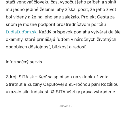
stačí venovať človeku čas, vypočuť jeho príbeh a splniť
mu jedno jediné želanie, aby získal pocit, že jeho život
bol videný a že na jeho sne záležalo. Projekt Cesta za
snom je možné podporiť prostredníctvom portálu
ĽudiaĽuďom.sk
. Každý príspevok pomáha vytvárať ďalšie
okamihy, ktoré prinášajú ľuďom v náročných životných
obdobiach dôstojnosť, blízkosť a radosť.
Informačný servis
Zdroj: SITA.sk – Keď sa splní sen na sklonku života.
Stretnutie Zuzany Čaputovej s 95-ročnou pani Rozáliou
ukázalo silu ľudskosti © SITA Všetky práva vyhradené.
- Reklama -