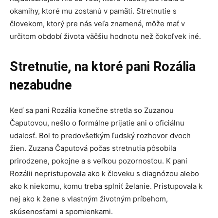
okamihy, ktoré mu zostanú v pamäti. Stretnutie s
človekom, ktorý pre nás veľa znamená, môže mať v
určitom období života väčšiu hodnotu než čokoľvek iné.
Stretnutie, na ktoré pani Rozália
nezabudne
Keď sa pani Rozália konečne stretla so Zuzanou
Čaputovou, nešlo o formálne prijatie ani o oficiálnu
udalosť. Bol to predovšetkým ľudský rozhovor dvoch
žien. Zuzana Čaputová počas stretnutia pôsobila
prirodzene, pokojne a s veľkou pozornosťou. K pani
Rozálii nepristupovala ako k človeku s diagnózou alebo
ako k niekomu, komu treba splniť želanie. Pristupovala k
nej ako k žene s vlastným životným príbehom,
skúsenosťami a spomienkami.