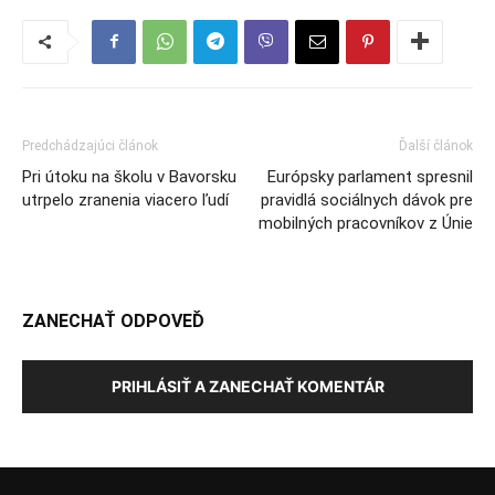
Predchádzajúci článok
Ďalší článok
Pri útoku na školu v Bavorsku
Európsky parlament spresnil
utrpelo zranenia viacero ľudí
pravidlá sociálnych dávok pre
mobilných pracovníkov z Únie
ZANECHAŤ ODPOVEĎ
PRIHLÁSIŤ A ZANECHAŤ KOMENTÁR