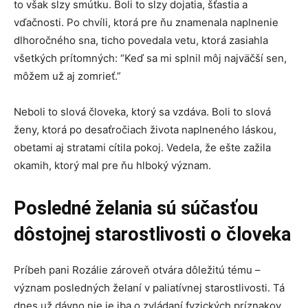
to však slzy smútku. Boli to slzy dojatia, šťastia a
vďačnosti. Po chvíli, ktorá pre ňu znamenala naplnenie
dlhoročného sna, ticho povedala vetu, ktorá zasiahla
všetkých prítomných: “Keď sa mi splnil môj najväčší sen,
môžem už aj zomrieť.”
Neboli to slová človeka, ktorý sa vzdáva. Boli to slová
ženy, ktorá po desaťročiach života naplneného láskou,
obetami aj stratami cítila pokoj. Vedela, že ešte zažila
okamih, ktorý mal pre ňu hlboký význam.
Posledné želania sú súčasťou
dôstojnej starostlivosti o človeka
Príbeh pani Rozálie zároveň otvára dôležitú tému –
význam posledných želaní v paliatívnej starostlivosti. Tá
dnes už dávno nie je iba o zvládaní fyzických príznakov