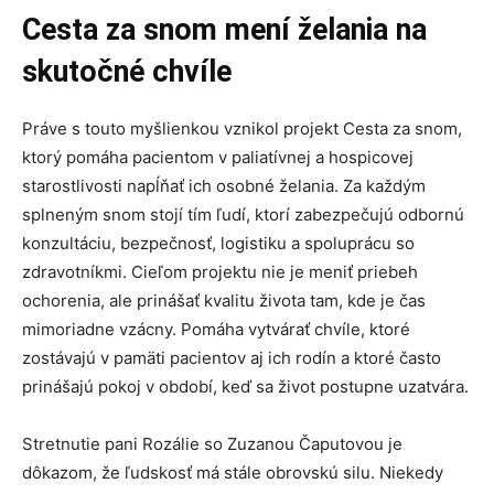
Cesta za snom mení želania na
skutočné chvíle
Práve s touto myšlienkou vznikol projekt Cesta za snom,
ktorý pomáha pacientom v paliatívnej a hospicovej
starostlivosti napĺňať ich osobné želania. Za každým
splneným snom stojí tím ľudí, ktorí zabezpečujú odbornú
konzultáciu, bezpečnosť, logistiku a spoluprácu so
zdravotníkmi. Cieľom projektu nie je meniť priebeh
ochorenia, ale prinášať kvalitu života tam, kde je čas
mimoriadne vzácny. Pomáha vytvárať chvíle, ktoré
zostávajú v pamäti pacientov aj ich rodín a ktoré často
prinášajú pokoj v období, keď sa život postupne uzatvára.
Stretnutie pani Rozálie so Zuzanou Čaputovou je
dôkazom, že ľudskosť má stále obrovskú silu. Niekedy