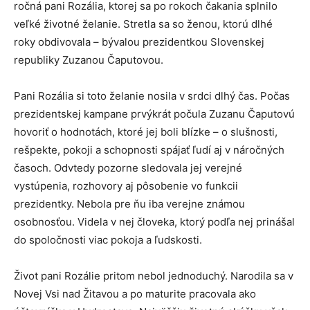
ročná pani Rozália, ktorej sa po rokoch čakania splnilo
veľké životné želanie. Stretla sa so ženou, ktorú dlhé
roky obdivovala – bývalou prezidentkou Slovenskej
republiky Zuzanou Čaputovou.
Pani Rozália si toto želanie nosila v srdci dlhý čas. Počas
prezidentskej kampane prvýkrát počula Zuzanu Čaputovú
hovoriť o hodnotách, ktoré jej boli blízke – o slušnosti,
rešpekte, pokoji a schopnosti spájať ľudí aj v náročných
časoch. Odvtedy pozorne sledovala jej verejné
vystúpenia, rozhovory aj pôsobenie vo funkcii
prezidentky. Nebola pre ňu iba verejne známou
osobnosťou. Videla v nej človeka, ktorý podľa nej prinášal
do spoločnosti viac pokoja a ľudskosti.
Život pani Rozálie pritom nebol jednoduchý. Narodila sa v
Novej Vsi nad Žitavou a po maturite pracovala ako