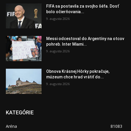
FIFA sa postavila za svojho šéfa. Dosť
bolo očierňovania...
9. augusta 2026
Messi odcestoval do Argentíny na otcov
pohreb. Inter Miami...
9. augusta 2026
Obnova Krásnej Hôrky pokračuje,
múzeum chce hrad vrátiť do...
9. augusta 2026
KATEGÓRIE
Aréna
81083