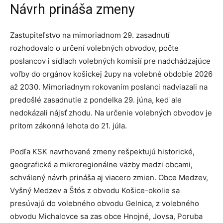
Návrh prináša zmeny
Zastupiteľstvo na mimoriadnom 29. zasadnutí
rozhodovalo o určení volebných obvodov, počte
poslancov i sídlach volebných komisií pre nadchádzajúce
voľby do orgánov košickej župy na volebné obdobie 2026
až 2030. Mimoriadnym rokovaním poslanci nadviazali na
predošlé zasadnutie z pondelka 29. júna, keď ale
nedokázali nájsť zhodu. Na určenie volebných obvodov je
pritom zákonná lehota do 21. júla.
Podľa KSK navrhované zmeny rešpektujú historické,
geografické a mikroregionálne väzby medzi obcami,
schválený návrh prináša aj viacero zmien. Obce Medzev,
Vyšný Medzev a Štós z obvodu Košice-okolie sa
presúvajú do volebného obvodu Gelnica, z volebného
obvodu Michalovce sa zas obce Hnojné, Jovsa, Poruba