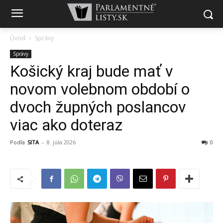
Úvod
Správy
Správy
Košický kraj bude mať v
novom volebnom období o
dvoch župných poslancov
viac ako doteraz
Podľa
SITA
-
8. júla 2026
0