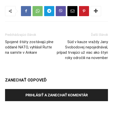
Predchádzajúci článok
Ďalší článok
Spojené štáty zostávajú plne
Súd v kauze vraždy Jany
oddané NATO, vyhlásil Rutte
Svobodovej nepojednával,
na samite v Ankare
prípad trvajúci už viac ako štyri
roky odročili na november
ZANECHAŤ ODPOVEĎ
PRIHLÁSIŤ A ZANECHAŤ KOMENTÁR