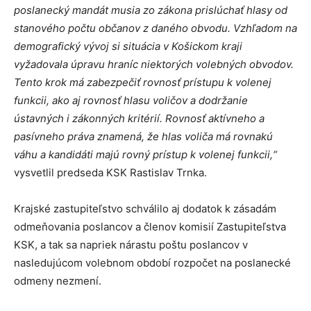
poslanecký mandát musia zo zákona prislúchať hlasy od
stanového počtu občanov z daného obvodu. Vzhľadom na
demografický vývoj si situácia v Košickom kraji
vyžadovala úpravu hraníc niektorých volebných obvodov.
Tento krok má zabezpečiť rovnosť prístupu k volenej
funkcii, ako aj rovnosť hlasu voličov a dodržanie
ústavných i zákonných kritérií. Rovnosť aktívneho a
pasívneho práva znamená, že hlas voliča má rovnakú
váhu a kandidáti majú rovný prístup k volenej funkcii,“
vysvetlil predseda KSK Rastislav Trnka.
Krajské zastupiteľstvo schválilo aj dodatok k zásadám
odmeňovania poslancov a členov komisií Zastupiteľstva
KSK, a tak sa napriek nárastu poštu poslancov v
nasledujúcom volebnom období rozpočet na poslanecké
odmeny nezmení.