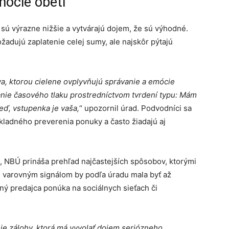
mócie obetí
sú výrazne nižšie a vytvárajú dojem, že sú výhodné.
žadujú zaplatenie celej sumy, ale najskôr pýtajú
tva, ktorou cielene ovplyvňujú správanie a emócie
ranie časového tlaku prostredníctvom tvrdení typu: Mám
neď, vstupenka je vaša,
“ upozornil úrad. Podvodníci sa
ôkladného preverenia ponuky a často žiadajú aj
, NBÚ prináša prehľad najčastejších spôsobov, ktorými
m varovným signálom by podľa úradu mala byť až
ný predajca ponúka na sociálnych sieťach či
ie zálohy, ktorá má vyvolať dojem seriózneho