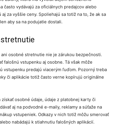
 často vydávajú za oficiálnych predajcov alebo
aj za vyššie ceny. Spoliehajú sa totiž na to, že ak sa
 len aby sa na podujatie dostali.
 stretnutie
ni osobné stretnutie nie je zárukou bezpečnosti.
dať falošnú vstupenku aj osobne. Tá však môže
 vstupenku predajú viacerým ľuďom. Pozorný treba
ky či aplikácie totiž často verne kopírujú originálne
získať osobné údaje, údaje z platobnej karty či
 dávať aj na podvodné e-maily, reklamy a súťaže na
ý nákup vstupeniek. Odkazy v nich totiž môžu smerovať
alebo nabádajú k stiahnutiu falošných aplikácií.