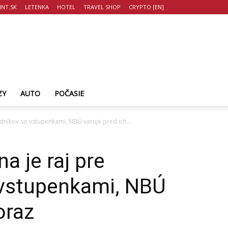
NT.SK
LETENKA
HOTEL
TRAVEL SHOP
CRYPTO [EN]
ZY
AUTO
POČASIE
dníkov so vstupenkami, NBÚ varuje pred ich...
a je raj pre
vstupenkami, NBÚ
oraz