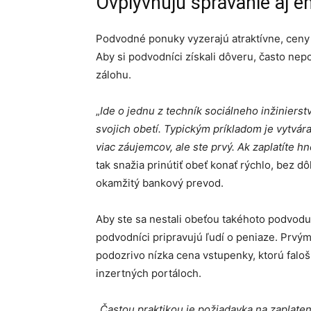
Ovplyvňujú správanie aj e
Podvodné ponuky vyzerajú atraktívne, ceny 
Aby si podvodníci získali dôveru, často nepo
zálohu.
„
Ide o jednu z techník sociálneho inžiniers
svojich obetí. Typickým príkladom je vytvá
viac záujemcov, ale ste prvý. Ak zaplatíte h
tak snažia prinútiť obeť konať rýchlo, bez d
okamžitý bankový prevod.
Aby ste sa nestali obeťou takéhoto podvodu
podvodníci pripravujú ľudí o peniaze. Prvý
podozrivo nízka cena vstupenky, ktorú faloš
inzertných portáloch.
„
Častou praktikou je požiadavka na zaplaten