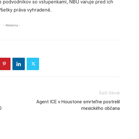
pre podvodníkov so vstupenkami, NBÚ varuje pred ich
Všetky práva vyhradené.
- Reklama -
Ďalší článok
Agent ICE v Houstone smrteľne postrelil
O
mexického občana