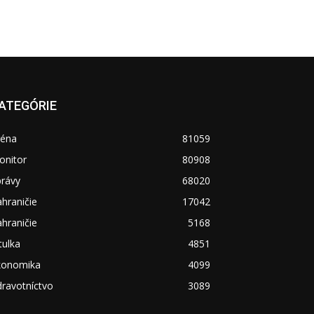
ATEGÓRIE
réna
81059
onitor
80908
právy
68020
hraničie
17042
hraničie
5168
tulka
4851
konomika
4099
ravotníctvo
3089