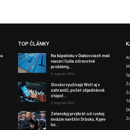
TOP ČLÁNKY
K
ňu
Na kúpalisku v Diakovciach mali
A
viacerí ľudia zdravotné
M
problémy,...
6. augusta 2026
S
Za
Slováci využívajú Wolt aj v
zahraničí, počet objednávok
Za
stúpol...
Ti
6. augusta 2026
E
Zelenskyj prvýkrát od ruskej
Zd
invázie navštívi Srbsko, Kyjev
ho...