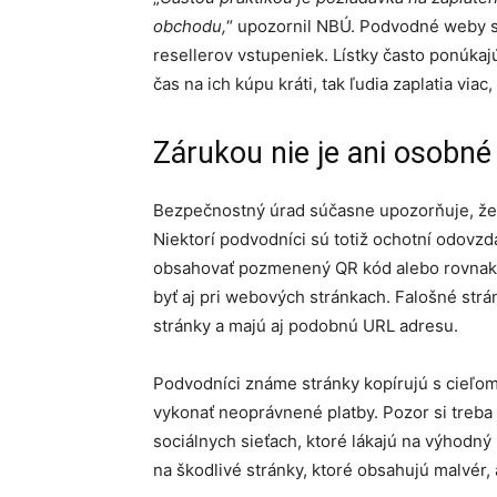
obchodu,
“ upozornil NBÚ. Podvodné weby sa
resellerov vstupeniek. Lístky často ponúkajú 
čas na ich kúpu kráti, tak ľudia zaplatia viac,
Zárukou nie je ani osobné
Bezpečnostný úrad súčasne upozorňuje, že a
Niektorí podvodníci sú totiž ochotní odovz
obsahovať pozmenený QR kód alebo rovnakú
byť aj pri webových stránkach. Falošné strán
stránky a majú aj podobnú URL adresu.
Podvodníci známe stránky kopírujú s cieľom 
vykonať neoprávnené platby. Pozor si treba
sociálnych sieťach, ktoré lákajú na výhodn
na škodlivé stránky, ktoré obsahujú malvér, 