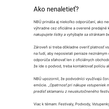
Ako nenaletieť?
NBÚ prináša aj niekoľko odporúčaní, ako n
výhradne cez oficiálne a overené predajné k
nakupujete lístky a vyhýbajte sa stránkam b
Zároveň si treba dôkladne overiť platnosť 
na ľudí, aby neposielali peniaze neznámym 
odporúča sťahovať len z oficiálnych obchod
že ide o podvod, treba kontaktovať políciu a
NBÚ upozornil, že podvodníci využívajú čora
emócie. „
Opatrnosť pri nákupe vstupeniek mô
predísť sklamaniu z neuskutočneného festi
Viac k témam: Festivaly, Podvody, Vstupenk