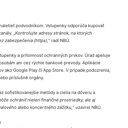
enaletieť podvodníkom. Vstupenky odporúča kupovať
anály. „
Kontrolujte adresy stránok, na ktorých
ez zabezpečenia (https),
“ radí NBÚ.
vstupenky a prítomnosť ochranných prvkov. Úrad apeluje
osobám ani cez rýchle bankové prevody. Aplikácie
ov ako Google Play či App Store. V prípade podozrenia,
lebo príslušné orgány.
z sofistikovanejšie metódy a cielia na dôveru a
že ochrániť nielen finančné prostriedky, ale aj
valového alebo koncertného zážitku,
“ uzavrel NBÚ.
y