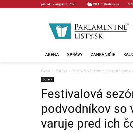
C
piatok, 7 augusta, 2026
MM
28.1
Bratislava
ARÉNA
SPRÁVY
ZAHRANIČIE
KAU
Úvod
Správy
Festivalová sezóna je raj pre podvo
Správy
Festivalová sezón
podvodníkov so 
varuje pred ich č