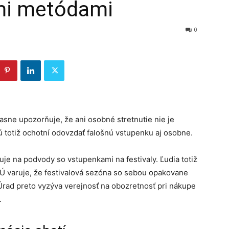
ími metódami
0
asne upozorňuje, že ani osobné stretnutie nie je
ú totiž ochotní odovzdať falošnú vstupenku aj osobne.
e na podvody so vstupenkami na festivaly. Ľudia totiž
NBÚ varuje, že festivalová sezóna so sebou opakovane
 Úrad preto vyzýva verejnosť na obozretnosť pri nákupe
.