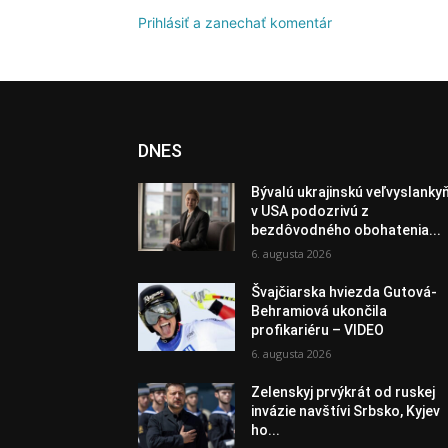
Prihlásiť a zanechať komentár
DNES
Bývalú ukrajinskú veľvyslanky
v USA podozrivú z
bezdôvodného obohatenia...
6. augusta 2026
Švajčiarska hviezda Gutová-
Behramiová ukončila
profikariéru – VIDEO
6. augusta 2026
Zelenskyj prvýkrát od ruskej
invázie navštívi Srbsko, Kyjev
ho...