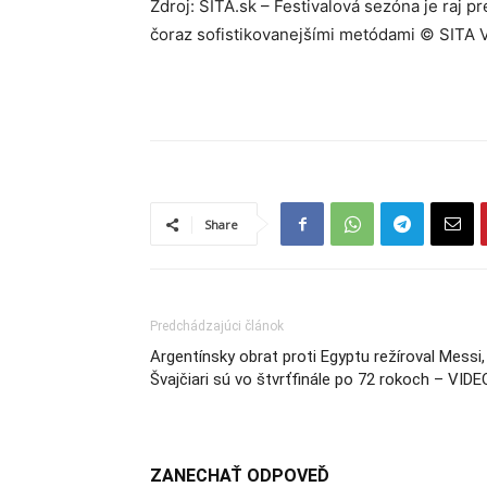
Zdroj: SITA.sk – Festivalová sezóna je raj 
čoraz sofistikovanejšími metódami © SITA 
Share
Predchádzajúci článok
Argentínsky obrat proti Egyptu režíroval Messi,
Švajčiari sú vo štvrťfinále po 72 rokoch – VIDE
ZANECHAŤ ODPOVEĎ