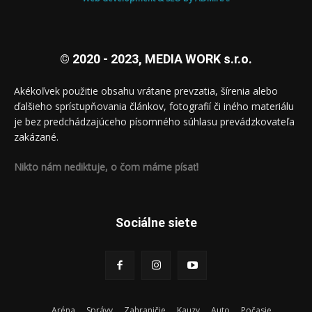
© 2020 - 2023, MEDIA WORK s.r.o.
Akékoľvek použitie obsahu vrátane prevzatia, šírenia alebo
ďalšieho sprístupňovania článkov, fotografií či iného materiálu
je bez predchádzajúceho písomného súhlasu prevádzkovateľa
zakázané.
Nikto nám nediktuje, o čom máme písať!
Sociálne siete
Aréna
Správy
Zahraničie
Kauzy
Auto
Počasie