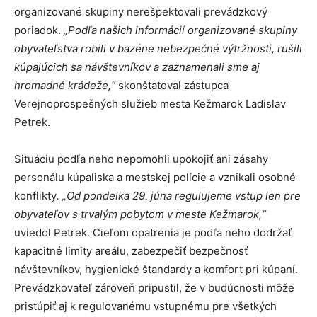
organizované skupiny nerešpektovali prevádzkový
poriadok.
„Podľa našich informácií organizované skupiny
obyvateľstva robili v bazéne nebezpečné výtržnosti, rušili
kúpajúcich sa návštevníkov a zaznamenali sme aj
hromadné krádeže,“
skonštatoval zástupca
Verejnoprospešných služieb mesta Kežmarok Ladislav
Petrek.
Situáciu podľa neho nepomohli upokojiť ani zásahy
personálu kúpaliska a mestskej polície a vznikali osobné
konflikty
. „Od pondelka 29. júna regulujeme vstup len pre
obyvateľov s trvalým pobytom v meste Kežmarok,“
uviedol Petrek. Cieľom opatrenia je podľa neho dodržať
kapacitné limity areálu, zabezpečiť bezpečnosť
návštevníkov, hygienické štandardy a komfort pri kúpaní.
Prevádzkovateľ zároveň pripustil, že v budúcnosti môže
pristúpiť aj k regulovanému vstupnému pre všetkých