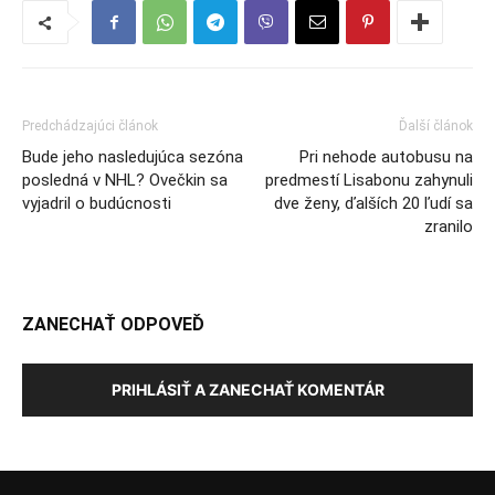
Predchádzajúci článok
Ďalší článok
Bude jeho nasledujúca sezóna
Pri nehode autobusu na
posledná v NHL? Ovečkin sa
predmestí Lisabonu zahynuli
vyjadril o budúcnosti
dve ženy, ďalších 20 ľudí sa
zranilo
ZANECHAŤ ODPOVEĎ
PRIHLÁSIŤ A ZANECHAŤ KOMENTÁR