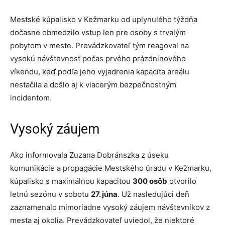
Mestské kúpalisko v Kežmarku od uplynulého týždňa
dočasne obmedzilo vstup len pre osoby s trvalým
pobytom v meste. Prevádzkovateľ tým reagoval na
vysokú návštevnosť počas prvého prázdninového
víkendu, keď podľa jeho vyjadrenia kapacita areálu
nestačila a došlo aj k viacerým bezpečnostným
incidentom.
Vysoký záujem
Ako informovala Zuzana Dobránszka z úseku
komunikácie a propagácie Mestského úradu v Kežmarku,
kúpalisko s maximálnou kapacitou
300 osôb
otvorilo
letnú sezónu v sobotu
27. júna
. Už nasledujúci deň
zaznamenalo mimoriadne vysoký záujem návštevníkov z
mesta aj okolia. Prevádzkovateľ uviedol, že niektoré