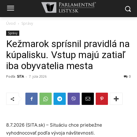
Úvod
Správy
Správy
Kežmarok sprísnil pravidlá na
kúpalisku. Vstup majú zatiaľ
iba obyvatelia mesta
Podľa
SITA
-
7. júla 2026
0
8.7.2026 (SITA.sk) – Situáciu chce priebežne
vyhodnocovať podľa vývoja návštevnosti.