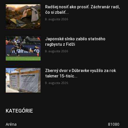
Radšej nosiť ako prosiť. Záchranár radí,
čo si zbaliť...
8. augusta 2026
Japonské slnko zabilo statného
ragbystu z Fidži
8. augusta 2026
Zberný dvor v Dúbravke využilo za rok
takmer 15-tisíc...
8. augusta 2026
KATEGÓRIE
Aréna
81080