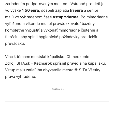
zariadením podporovaným mestom. Vstupné pre deti je
vo výške
1,50 eura
, dospelí zaplatia
tri eurá
a seniori
majú vo vyhradenom čase
vstup zdarma
. Po mimoriadne
vyťaženom víkende musel prevádzkovateľ bazény
kompletne vypustiť a vykonať mimoriadne čistenie a
filtráciu, aby splnil hygienické požiadavky pre ďalšiu
prevádzku.
Viac k témam: mestské kúpalisko, Obmedzenie
Zdroj: SITA.sk – Kežmarok sprísnil pravidlá na kúpalisku.
Vstup majú zatiaľ iba obyvatelia mesta © SITA Všetky
práva vyhradené.
- Reklama -