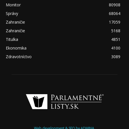
Monitor
80908
Správy
68064
Zahraničie
17059
Zahraničie
5168
Titulka
4851
Ekonomika
4100
Zdravotníctvo
3089
Web development & SEO by ADMINA.