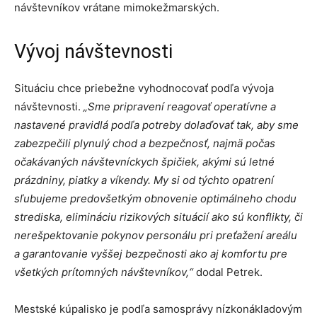
návštevníkov vrátane mimokežmarských.
Vývoj návštevnosti
Situáciu chce priebežne vyhodnocovať podľa vývoja
návštevnosti.
„Sme pripravení reagovať operatívne a
nastavené pravidlá podľa potreby dolaďovať tak, aby sme
zabezpečili plynulý chod a bezpečnosť, najmä počas
očakávaných návštevníckych špičiek, akými sú letné
prázdniny, piatky a víkendy. My si od týchto opatrení
sľubujeme predovšetkým obnovenie optimálneho chodu
strediska, elimináciu rizikových situácií ako sú konflikty, či
nerešpektovanie pokynov personálu pri preťažení areálu
a garantovanie vyššej bezpečnosti ako aj komfortu pre
všetkých prítomných návštevníkov,“
dodal Petrek.
Mestské kúpalisko je podľa samosprávy nízkonákladovým