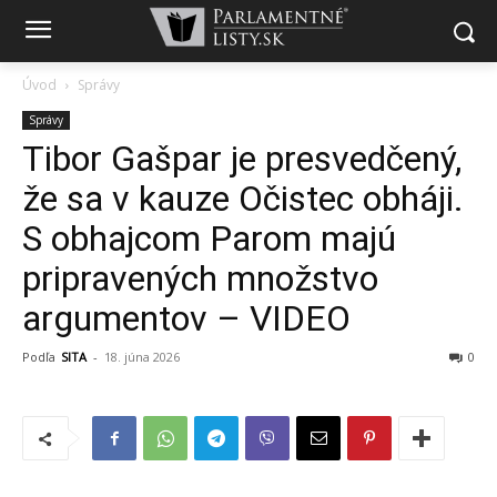
Úvod
Správy
Správy
Tibor Gašpar je presvedčený,
že sa v kauze Očistec obháji.
S obhajcom Parom majú
pripravených množstvo
argumentov – VIDEO
Podľa
SITA
-
18. júna 2026
0