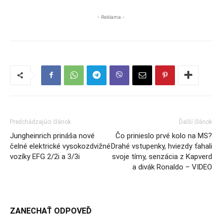
- Reklama -
Predchádzajúci článok
Ďalší článok
Jungheinrich prináša nové
Čo prinieslo prvé kolo na MS?
čelné elektrické vysokozdvižné
Drahé vstupenky, hviezdy ťahali
vozíky EFG 2/2i a 3/3i
svoje tímy, senzácia z Kapverd
a divák Ronaldo – VIDEO
ZANECHAŤ ODPOVEĎ