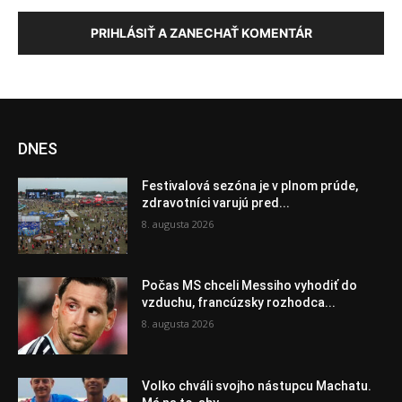
PRIHLÁSIŤ A ZANECHAŤ KOMENTÁR
DNES
Festivalová sezóna je v plnom prúde,
zdravotníci varujú pred...
8. augusta 2026
Počas MS chceli Messiho vyhodiť do
vzduchu, francúzsky rozhodca...
8. augusta 2026
Volko chváli svojho nástupcu Machatu.