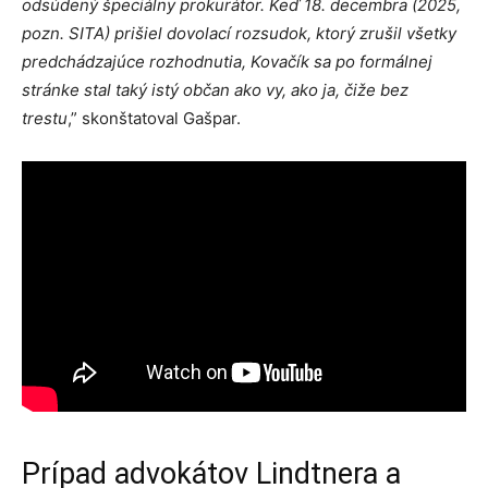
odsúdený špeciálny prokurátor. Keď 18. decembra (2025,
pozn. SITA) prišiel dovolací rozsudok, ktorý zrušil všetky
predchádzajúce rozhodnutia, Kovačík sa po formálnej
stránke stal taký istý občan ako vy, ako ja, čiže bez
trestu
,” skonštatoval Gašpar.
Prípad advokátov Lindtnera a