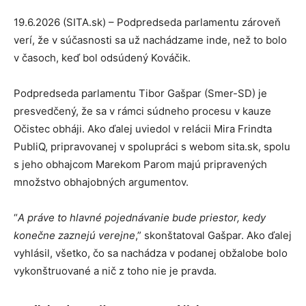
19.6.2026 (SITA.sk) – Podpredseda parlamentu zároveň
verí, že v súčasnosti sa už nachádzame inde, než to bolo
v časoch, keď bol odsúdený Kováčik.
Podpredseda parlamentu Tibor Gašpar (Smer-SD) je
presvedčený, že sa v rámci súdneho procesu v kauze
Očistec obháji. Ako ďalej uviedol v relácii Mira Frindta
PubliQ, pripravovanej v spolupráci s webom sita.sk, spolu
s jeho obhajcom Marekom Parom majú pripravených
množstvo obhajobných argumentov.
“
A práve to hlavné pojednávanie bude priestor, kedy
konečne zaznejú verejne
,” skonštatoval Gašpar. Ako ďalej
vyhlásil, všetko, čo sa nachádza v podanej obžalobe bolo
vykonštruované a nič z toho nie je pravda.