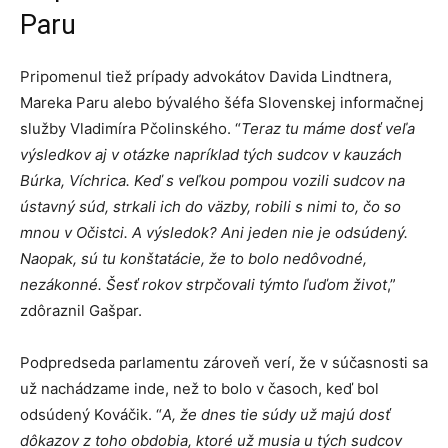
Paru
Pripomenul tiež prípady advokátov Davida Lindtnera,
Mareka Paru alebo bývalého šéfa Slovenskej informačnej
služby Vladimíra Pčolinského. “
Teraz tu máme dosť veľa
výsledkov aj v otázke napríklad tých sudcov v kauzách
Búrka, Víchrica. Keď s veľkou pompou vozili sudcov na
ústavný súd, strkali ich do väzby, robili s nimi to, čo so
mnou v Očistci. A výsledok? Ani jeden nie je odsúdený.
Naopak, sú tu konštatácie, že to bolo nedôvodné,
nezákonné. Šesť rokov strpčovali týmto ľuďom život
,”
zdôraznil Gašpar.
Podpredseda parlamentu zároveň verí, že v súčasnosti sa
už nachádzame inde, než to bolo v časoch, keď bol
odsúdený Kováčik. “
A, že dnes tie súdy už majú dosť
dôkazov z toho obdobia, ktoré už musia u tých sudcov