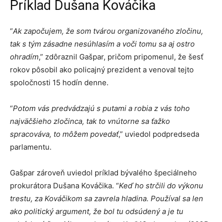
Príklad Dušana Kováčika
“
Ak započujem, že som tvárou organizovaného zločinu,
tak s tým zásadne nesúhlasím a voči tomu sa aj ostro
ohradím
,” zdôraznil Gašpar, pričom pripomenul, že šesť
rokov pôsobil ako policajný prezident a venoval tejto
spoločnosti 15 hodín denne.
“
Potom vás predvádzajú s putami a robia z vás toho
najväčšieho zločinca, tak to vnútorne sa ťažko
spracováva, to môžem povedať
,” uviedol podpredseda
parlamentu.
Gašpar zároveň uviedol príklad bývalého špeciálneho
prokurátora Dušana Kováčika. “
Keď ho strčili do výkonu
trestu, za Kováčikom sa zavrela hladina. Používal sa len
ako politický argument, že bol tu odsúdený a je tu