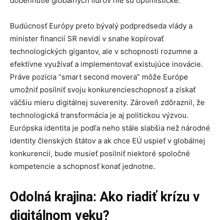
dobehnutie globálnych lídrov nie sú optimistické.
Budúcnosť Európy preto bývalý podpredseda vlády a
minister financií SR nevidí v snahe kopírovať
technologických gigantov, ale v schopnosti rozumne a
efektívne využívať a implementovať existujúce inovácie.
Práve pozícia “smart second movera” môže Európe
umožniť posilniť svoju konkurencieschopnosť a získať
väčšiu mieru digitálnej suverenity. Zároveň zdôraznil, že
technologická transformácia je aj politickou výzvou.
Európska identita je podľa neho stále slabšia než národné
identity členských štátov a ak chce EÚ uspieť v globálnej
konkurencii, bude musieť posilniť niektoré spoločné
kompetencie a schopnosť konať jednotne.
Odolná krajina: Ako riadiť krízu v
digitálnom veku?