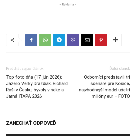
- Reklama -
Predchádzajúci článok
Ďalší článok
Top foto dňa (17. jún 2026):
Odborníci predstavili tri
Jazero Veľký Draždiak, Richard
scenáre pre Košice,
Raši v Česku, byvoly v rieke a
najvhodnejší model ušetrí
Jarná ITAPA 2026
milióny eur – FOTO
ZANECHAŤ ODPOVEĎ