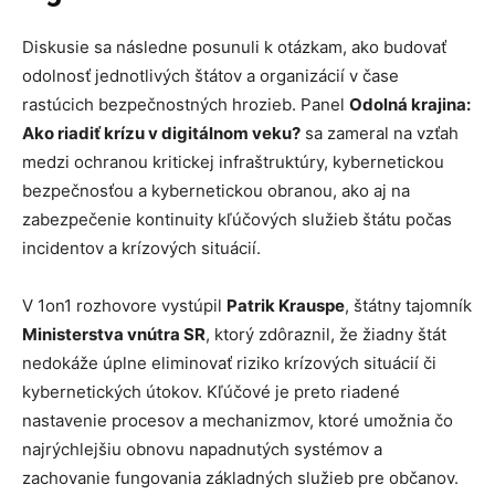
Diskusie sa následne posunuli k otázkam, ako budovať
odolnosť jednotlivých štátov a organizácií v čase
rastúcich bezpečnostných hrozieb. Panel
Odolná krajina:
Ako riadiť krízu v digitálnom veku?
sa zameral na vzťah
medzi ochranou kritickej infraštruktúry, kybernetickou
bezpečnosťou a kybernetickou obranou, ako aj na
zabezpečenie kontinuity kľúčových služieb štátu počas
incidentov a krízových situácií.
V 1on1 rozhovore vystúpil
Patrik Krauspe
, štátny tajomník
Ministerstva vnútra SR
, ktorý zdôraznil, že žiadny štát
nedokáže úplne eliminovať riziko krízových situácií či
kybernetických útokov. Kľúčové je preto riadené
nastavenie procesov a mechanizmov, ktoré umožnia čo
najrýchlejšiu obnovu napadnutých systémov a
zachovanie fungovania základných služieb pre občanov.