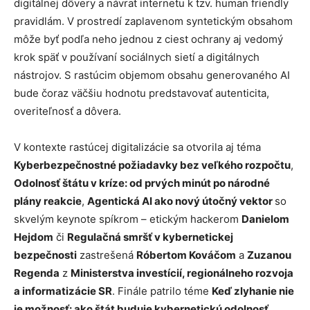
digitálnej dôvery a návrat internetu k tzv. human friendly
pravidlám. V prostredí zaplavenom syntetickým obsahom
môže byť podľa neho jednou z ciest ochrany aj vedomý
krok späť v používaní sociálnych sietí a digitálnych
nástrojov. S rastúcim objemom obsahu generovaného AI
bude čoraz väčšiu hodnotu predstavovať autenticita,
overiteľnosť a dôvera.
V kontexte rastúcej digitalizácie sa otvorila aj téma
Kyberbezpečnostné požiadavky bez veľkého rozpočtu
,
Odolnosť štátu v kríze: od prvých minút po národné
plány reakcie
,
Agentická AI ako nový útočný vektor
so
skvelým keynote spíkrom – etickým hackerom
Danielom
Hejdom
či
Regulačná smršť v kybernetickej
bezpečnosti
zastrešená
Róbertom Kováčom
a
Zuzanou
Regenda
z
Ministerstva investícií, regionálneho rozvoja
a informatizácie SR
. Finále patrilo téme
Keď zlyhanie nie
je možnosť: ako štát buduje kybernetickú odolnosť