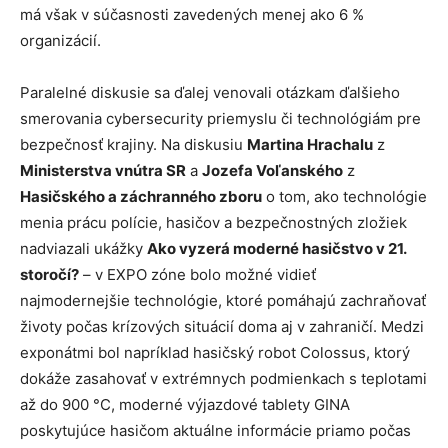
má však v súčasnosti zavedených menej ako 6 %
organizácií.
Paralelné diskusie sa ďalej venovali otázkam ďalšieho
smerovania cybersecurity priemyslu či technológiám pre
bezpečnosť krajiny. Na diskusiu
Martina Hrachalu
z
Ministerstva vnútra SR
a
Jozefa Voľanského
z
Hasičského a záchranného zboru
o tom, ako technológie
menia prácu polície, hasičov a bezpečnostných zložiek
nadviazali ukážky
Ako vyzerá moderné hasičstvo v 21.
storočí?
– v EXPO zóne bolo možné vidieť
najmodernejšie technológie, ktoré pomáhajú zachraňovať
životy počas krízových situácií doma aj v zahraničí. Medzi
exponátmi bol napríklad hasičský robot Colossus, ktorý
dokáže zasahovať v extrémnych podmienkach s teplotami
až do 900 °C, moderné výjazdové tablety GINA
poskytujúce hasičom aktuálne informácie priamo počas