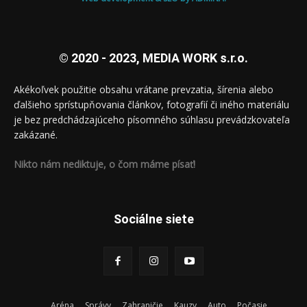
© 2020 - 2023, MEDIA WORK s.r.o.
Akékoľvek použitie obsahu vrátane prevzatia, šírenia alebo
ďalšieho sprístupňovania článkov, fotografií či iného materiálu
je bez predchádzajúceho písomného súhlasu prevádzkovateľa
zakázané.
Nikto nám nediktuje, o čom máme písať!
Sociálne siete
Aréna
Správy
Zahraničie
Kauzy
Auto
Počasie