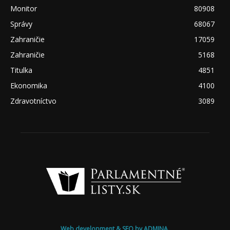
Monitor
80908
Správy
68067
Zahraničie
17059
Zahraničie
5168
Titulka
4851
Ekonomika
4100
Zdravotníctvo
3089
Web development & SEO by ADMINA.