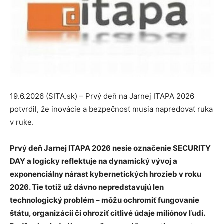
19.6.2026 (SITA.sk) – Prvý deň na Jarnej ITAPA 2026
potvrdil, že inovácie a bezpečnosť musia napredovať ruka
v ruke.
Prvý deň Jarnej ITAPA 2026 nesie označenie SECURITY
DAY a logicky reflektuje na dynamický vývoj a
exponenciálny nárast kybernetických hrozieb v roku
2026. Tie totiž už dávno nepredstavujú len
technologický problém – môžu ochromiť fungovanie
štátu, organizácií či ohroziť citlivé údaje miliónov ľudí.