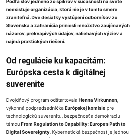
Podľa slov jedného zo spíkrov v súčasnosti na svete
neexistuje organizácia, ktorá nie je v tomto smere
zraniteľná. Dve desiatky vystúpení odborníkov zo
Slovenska a zahraničia priniesli množstvo zaujímavých
názorov, prekvapivých údajov, naliehavých výziev a
najmä praktických riešení.
Od regulácie ku kapacitám:
Európska cesta k digitálnej
suverenite
Dvojdňový program odštartovala
Henna Virkunnen
,
výkonná podpredsedníčka
Európskej komisie
pre
technologickú suverenitu, bezpečnosť a demokraciu
témou
From Regulation to Capability: Europe’s Path to
Digital Sovereignty
. Kybernetická bezpečnosť je jednou