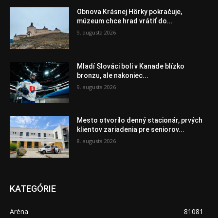
Obnova Krásnej Hôrky pokračuje,
múzeum chce hrad vrátiť do...
9. augusta 2026
Mladí Slováci boli v Kanade blízko
bronzu, ale nakoniec...
9. augusta 2026
Mesto otvorilo denný stacionár, prvých
klientov zariadenia pre seniorov...
8. augusta 2026
KATEGÓRIE
Aréna
81081