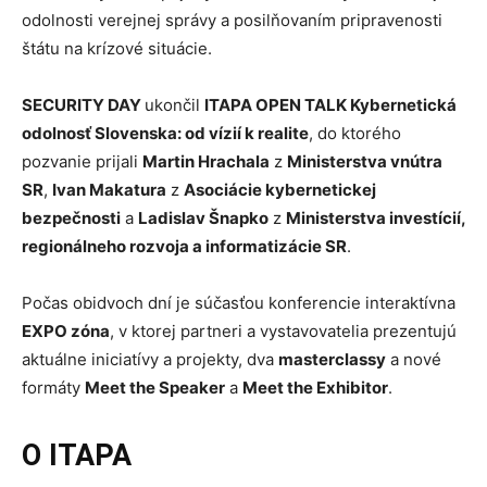
odolnosti verejnej správy a posilňovaním pripravenosti
štátu na krízové situácie.
SECURITY DAY
ukončil
ITAPA OPEN TALK Kybernetická
odolnosť Slovenska: od vízií k realite
, do ktorého
pozvanie prijali
Martin Hrachala
z
Ministerstva vnútra
SR
,
Ivan Makatura
z
Asociácie kybernetickej
bezpečnosti
a
Ladislav Šnapko
z
Ministerstva investícií,
regionálneho rozvoja a informatizácie SR
.
Počas obidvoch dní je súčasťou konferencie interaktívna
EXPO zóna
, v ktorej partneri a vystavovatelia prezentujú
aktuálne iniciatívy a projekty, dva
masterclassy
a nové
formáty
Meet the Speaker
a
Meet the Exhibitor
.
O ITAPA