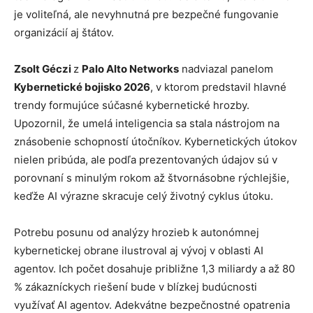
je voliteľná, ale nevyhnutná pre bezpečné fungovanie
organizácií aj štátov.
Zsolt Géczi
z
Palo Alto Networks
nadviazal panelom
Kybernetické bojisko 2026
, v ktorom predstavil hlavné
trendy formujúce súčasné kybernetické hrozby.
Upozornil, že umelá inteligencia sa stala nástrojom na
znásobenie schopností útočníkov. Kybernetických útokov
nielen pribúda, ale podľa prezentovaných údajov sú v
porovnaní s minulým rokom až štvornásobne rýchlejšie,
keďže AI výrazne skracuje celý životný cyklus útoku.
Potrebu posunu od analýzy hrozieb k autonómnej
kybernetickej obrane ilustroval aj vývoj v oblasti AI
agentov. Ich počet dosahuje približne 1,3 miliardy a až 80
% zákazníckych riešení bude v blízkej budúcnosti
využívať AI agentov. Adekvátne bezpečnostné opatrenia