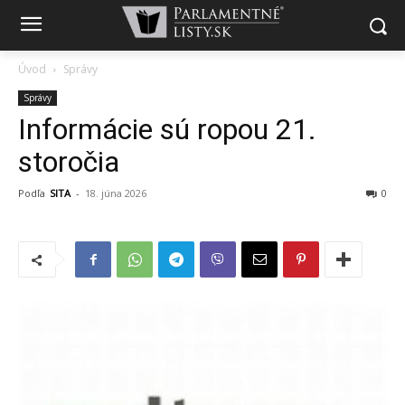
Úvod
Správy
Správy
Informácie sú ropou 21.
storočia
Podľa
SITA
-
18. júna 2026
0