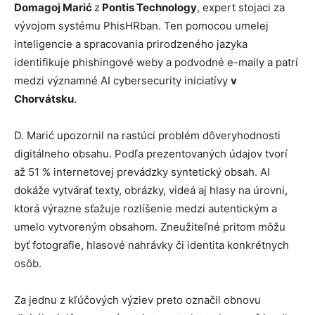
Domagoj Marić
z
Pontis Technology
, expert stojaci za
vývojom systému PhisHRban. Ten pomocou umelej
inteligencie a spracovania prirodzeného jazyka
identifikuje phishingové weby a podvodné e-maily a patrí
medzi významné AI cybersecurity iniciatívy
v
Chorvátsku
.
D. Marić upozornil na rastúci problém dôveryhodnosti
digitálneho obsahu. Podľa prezentovaných údajov tvorí
až 51 % internetovej prevádzky syntetický obsah. AI
dokáže vytvárať texty, obrázky, videá aj hlasy na úrovni,
ktorá výrazne sťažuje rozlíšenie medzi autentickým a
umelo vytvoreným obsahom. Zneužiteľné pritom môžu
byť fotografie, hlasové nahrávky či identita konkrétnych
osôb.
Za jednu z kľúčových výziev preto označil obnovu