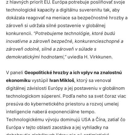
z hlavných priorít EÚ. Európa potrebuje posilňovať svoje
technologické kapacity a digitálnu suverenitu tak, aby
dokázala reagovať na meniace sa bezpečnostné hrozby a
zároveň si udržala silné postavenie v globálnej
konkurencii.
“Potrebujeme technológie, ktoré budú
inovatívne a zároveň bezpečné, konkurencieschopné a
zároveň odolné, silné a
zároveň v súlade s
demokratickými hodnotami,”
uviedla H. Virkkunen.
V paneli
Geopolitické hrozby a ich vplyv na znalostnú
ekonomiku
vystúpil
Ivan Mikloš
, ktorý sa venoval
digitálnej závislosti Európy a jej postaveniu v globálnom
technologickom súperení. Podľa neho sa svet čoraz viac
presúva do kybernetického priestoru a rozvoj umelej
inteligencie naberá exponenciálne tempo.
Technologickému vývoju dominujú USA a Čína, zatiaľ čo
Európa v tejto oblasti zaostáva a jej vyhliadky na