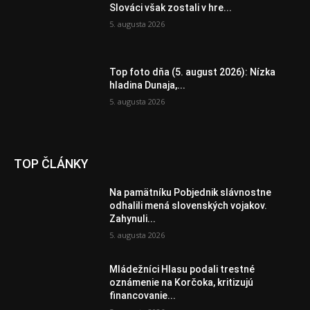
Slováci však zostali v hre...
5. augusta 2026
Top foto dňa (5. august 2026): Nízka
hladina Dunaja,...
5. augusta 2026
TOP ČLÁNKY
Na pamätníku Pobjednik slávnostne
odhalili mená slovenských vojakov.
Zahynuli...
5. augusta 2026
Mládežníci Hlasu podali trestné
oznámenie na Korčoka, kritizujú
financovanie...