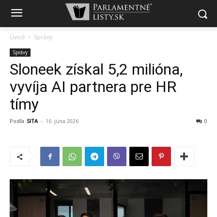
Úvod
Správy
Správy
Sloneek získal 5,2 milióna,
vyvíja AI partnera pre HR
tímy
Podľa
SITA
-
16. júna 2026
0