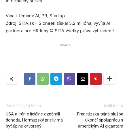
Informačný servis
Viac k témam: AI, PR, Startup
Zdroj: SITA.sk – Sloneek získal 5,2 milióna, vyvíja AI
partnera pre HR tímy © SITA Všetky práva vyhradené.
- Reklama -
Predchádzajúci článok
Ďalší článok
USA a Irán oficiálne oznámili
Francúzska tajná služba
dohodu, Hormuzský prieliv má
ukončí spoluprácu s
byť úplne otvorený
americkým AI gigantom