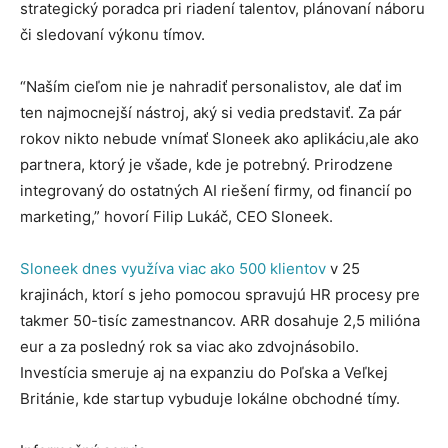
strategický poradca pri riadení talentov, plánovaní náboru
či sledovaní výkonu tímov.
“Naším cieľom nie je nahradiť personalistov, ale dať im
ten najmocnejší nástroj, aký si vedia predstaviť. Za pár
rokov nikto nebude vnímať Sloneek ako aplikáciu,ale ako
partnera, ktorý je všade, kde je potrebný. Prirodzene
integrovaný do ostatných AI riešení firmy, od financií po
marketing,” hovorí Filip Lukáč, CEO Sloneek.
Sloneek dnes využíva viac ako 500 klientov
v 25
krajinách, ktorí s jeho pomocou spravujú HR procesy pre
takmer 50-tisíc zamestnancov. ARR dosahuje 2,5 milióna
eur a za posledný rok sa viac ako zdvojnásobilo.
Investícia smeruje aj na expanziu do Poľska a Veľkej
Británie, kde startup vybuduje lokálne obchodné tímy.