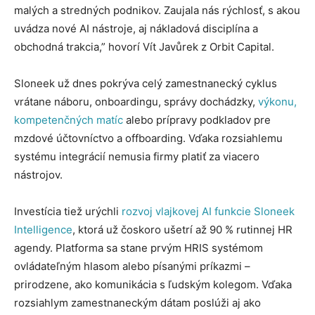
malých a stredných podnikov. Zaujala nás rýchlosť, s akou
uvádza nové AI nástroje, aj nákladová disciplína a
obchodná trakcia,” hovorí Vít Javůrek z Orbit Capital.
Sloneek už dnes pokrýva celý zamestnanecký cyklus
vrátane náboru, onboardingu, správy dochádzky,
výkonu,
kompetenčných matíc
alebo prípravy podkladov pre
mzdové účtovníctvo a offboarding. Vďaka rozsiahlemu
systému integrácií nemusia firmy platiť za viacero
nástrojov.
Investícia tiež urýchli
rozvoj vlajkovej AI funkcie Sloneek
Intelligence
, ktorá už čoskoro ušetrí až 90 % rutinnej HR
agendy. Platforma sa stane prvým HRIS systémom
ovládateľným hlasom alebo písanými príkazmi –
⁠⁠⁠⁠⁠⁠prirodzene, ako komunikácia s ľudským kolegom. Vďaka
rozsiahlym zamestnaneckým dátam poslúži aj ako