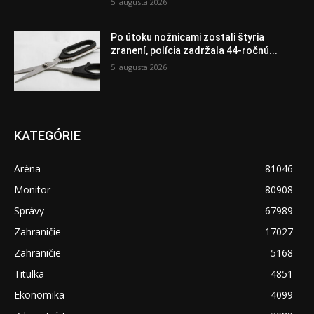
5. augusta 2026
Po útoku nožnicami zostali štyria
zranení, polícia zadržala 44-ročnú...
5. augusta 2026
KATEGÓRIE
Aréna
81046
Monitor
80908
Správy
67989
Zahraničie
17027
Zahraničie
5168
Titulka
4851
Ekonomika
4099