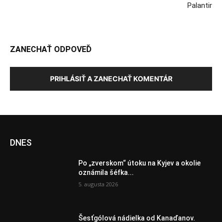
Palantir
ZANECHAŤ ODPOVEĎ
PRIHLÁSIŤ A ZANECHAŤ KOMENTÁR
DNES
Po „zverskom“ útoku na Kyjev a okolie
oznámila šéfka...
5. augusta 2026
Šesťgólová nádielka od Kanaďanov.