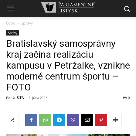
Úvod
Správy
Správy
Bratislavský samosprávny
kraj začína realizáciu
kampusu v Petržalke, vznikne
moderné centrum športu –
FOTO
Podľa
SITA
-
6. júna 2026
0