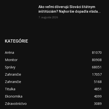
Ako veľmi dôverujú Slováci štátnym
inštitúciám? Najhoršie dopadla vláda...
7. augusta 2026
KATEGÓRIE
Aréna
81070
Monitor
80908
Správy
68051
Zahraničie
17057
Zahraničie
5168
Titulka
4851
Ekonomika
4099
Zdravotníctvo
3089