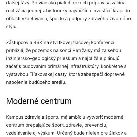
ďalšej fázy. Po viac ako piatich rokoch príprav sa začína
realizácia jednej z historicky najväčších investícií kraja do
oblasti vzdelávania, športu a podpory zdravého životného
štýlu.
Zástupcovia BSK na štvrtkovej tlačovej konferencii
priblížili, že pozemok na konci Petržalky má za sebou
inžiniersko-geologický prieskum a najbližšie plánujú
začať s budovaním primárnej infraštruktúry, konkrétne s
výstavbou Fiľakovskej cesty, ktorá zabezpečí dopravné
napojenie budúceho areálu.
Moderné centrum
Kampus zdravia a športu má ambíciu vytvoriť moderné
centrum prepájajúce šport, zdravie, prevenciu,
vzdelávanie aj výskum. Určený bude nielen pre žiakov a