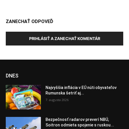
ZANECHAŤ ODPOVEĎ
PRIHLÁSIŤ A ZANECHAŤ KOMENTÁR
DNES
Najvyššia inflácia v EÚ núti obyvateľov
Rumunska šetriť aj...
7. augusta 2026
Bezpečnosť radarov preverí NBÚ,
Soitron odmieta spojenie s ruskou...