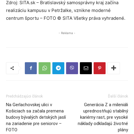
Zdroj: SITA.sk – Bratislavský samosprávny kraj začína
realizáciu kampusu v Petržalke, vznikne moderné
centrum športu – FOTO © SITA Všetky práva vyhradené.
- Reklama -
Predchádzajúci článok
Ďalší článok
Na Gerlachovskej ulici v
Generácia Z a mileniáli
Košiciach sa začala premena
uprednostňujú stabilný
budovy bývalých detských jaslí
kariérny rast, pre vysoké
na zariadenie pre seniorov –
náklady odkladajú životné
FOTO
plány