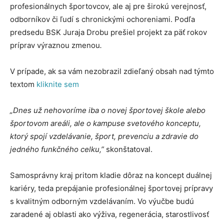
profesionálnych športovcov, ale aj pre širokú verejnosť,
odborníkov či ľudí s chronickými ochoreniami. Podľa
predsedu BSK Juraja Drobu prešiel projekt za päť rokov
príprav výraznou zmenou
.
V prípade, ak sa vám nezobrazil zdieľaný obsah nad týmto
textom
kliknite sem
„Dnes už nehovoríme iba o novej športovej škole alebo
športovom areáli, ale o kampuse svetového konceptu,
ktorý spojí vzdelávanie, šport, prevenciu a zdravie do
jedného funkčného celku,”
skonštatoval.
Samosprávny kraj pritom kladie dôraz na koncept duálnej
kariéry, teda prepájanie profesionálnej športovej prípravy
s kvalitným odborným vzdelávaním. Vo výučbe budú
zaradené aj oblasti ako výživa, regenerácia, starostlivosť