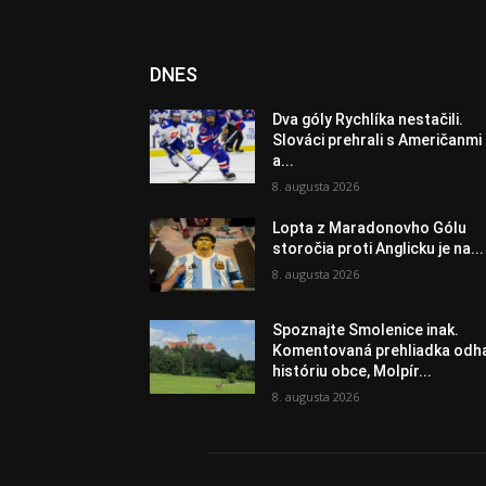
DNES
Dva góly Rychlíka nestačili.
Slováci prehrali s Američanmi
a...
8. augusta 2026
Lopta z Maradonovho Gólu
storočia proti Anglicku je na...
8. augusta 2026
Spoznajte Smolenice inak.
Komentovaná prehliadka odha
históriu obce, Molpír...
8. augusta 2026