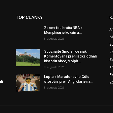
TOP ČLÁNKY
K
Za smrťou hráča NBA z
A
Memphisu je kokaín a...
M
8. augusta 2026
S
Za
Spoznajte Smolenice inak.
Komentovaná prehliadka odhalí
Za
históriu obce, Molpír...
Ti
8. augusta 2026
E
Lopta z Maradonovho Gólu
lí
storočia proti Anglicku je na...
Zd
8. augusta 2026