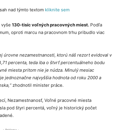
bsah nad týmto textom
kliknite sem
u vyše
130-tisíc voľných pracovných miest.
Podľa
mum, oproti marcu na pracovnom trhu pribudlo viac
šej úrovne nezamestnanosti, ktorú náš rezort evidoval v
 3,71 percenta, teda iba o štvrť percentuálneho bodu
ovné miesta pritom nie je núdza. Minulý mesiac
o je jednoznačne najvyššia hodnota od roku 2000 a
nska,“
zhodnotil minister práce.
vecí, Nezamestnanosť, Voľné pracovné miesta
sla pod štyri percentá, voľný je historický počet
radené.
- Reklama -