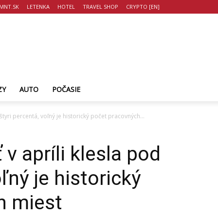
MNT.SK
LETENKA
HOTEL
TRAVEL SHOP
CRYPTO [EN]
ZY
AUTO
POČASIE
tyri percentá, voľný je historický počet pracovných...
 apríli klesla pod
ľný je historický
h miest