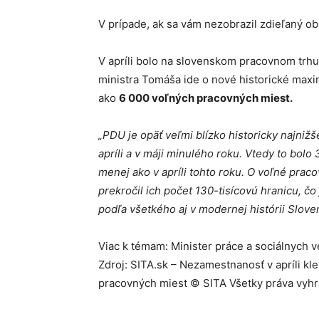
V prípade, ak sa vám nezobrazil zdieľaný o
V apríli bolo na slovenskom pracovnom trh
ministra Tomáša ide o nové historické maxi
ako
6 000 voľných pracovných miest.
„PDU je opäť veľmi blízko historicky najniž
apríli a v máji minulého roku. Vtedy to bolo
menej ako v apríli tohto roku. O voľné prac
prekročil ich počet 130-tisícovú hranicu, č
podľa všetkého aj v modernej histórii Slove
Viac k témam: Minister práce a sociálnych 
Zdroj: SITA.sk – Nezamestnanosť v apríli kle
pracovných miest © SITA Všetky práva vyh