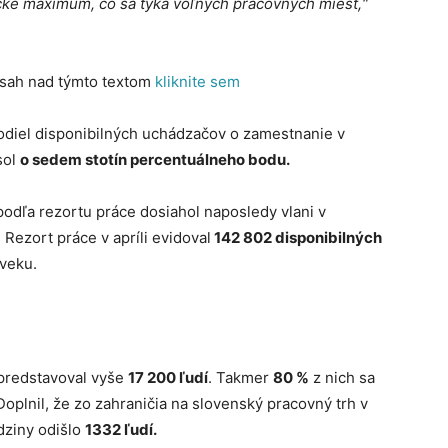
cké maximum, čo sa týka voľných pracovných miest,“
bsah nad týmto textom
kliknite sem
odiel disponibilných uchádzačov o zamestnanie v
sol
o sedem stotín percentuálneho bodu.
odľa rezortu práce dosiahol naposledy vlani v
. Rezort práce v apríli evidoval
142 802 disponibilných
veku.
 predstavoval vyše
17 200 ľudí
. Takmer
80 %
z nich sa
Doplnil, že zo zahraničia na slovenský pracovný trh v
dziny odišlo
1332 ľudí.