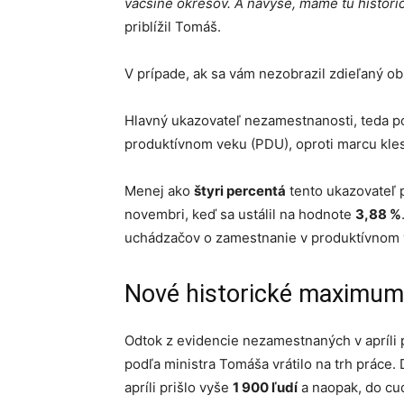
väčšine okresov. A navyše, máme tu histori
priblížil Tomáš.
V prípade, ak sa vám nezobrazil zdieľaný o
Hlavný ukazovateľ nezamestnanosti, teda p
produktívnom veku (PDU), oproti marcu kle
Menej ako
štyri percentá
tento ukazovateľ p
novembri, keď sa ustálil na hodnote
3,88 %
uchádzačov o zamestnanie v produktívnom 
Nové historické maximum
Odtok z evidencie nezamestnaných v apríli
podľa ministra Tomáša vrátilo na trh práce. 
apríli prišlo vyše
1 900 ľudí
a naopak, do cu