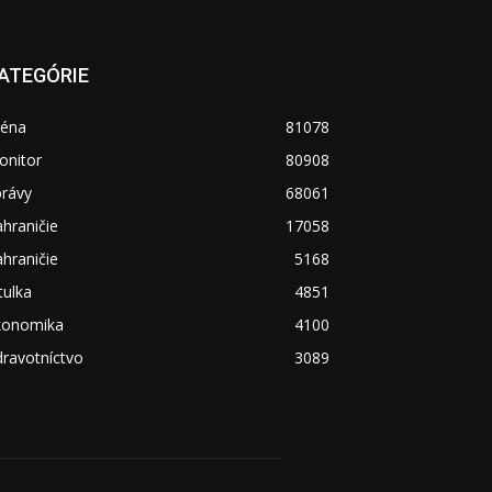
ATEGÓRIE
réna
81078
onitor
80908
právy
68061
hraničie
17058
hraničie
5168
tulka
4851
konomika
4100
ravotníctvo
3089