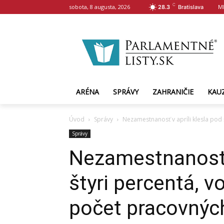
C
sobota, 8 augusta, 2026
M
28.3
Bratislava
ARÉNA
SPRÁVY
ZAHRANIČIE
KAU
Úvod
Správy
Nezamestnanosť v apríli klesla pod š
Správy
Nezamestnanosť v
štyri percentá, vo
počet pracovnýc