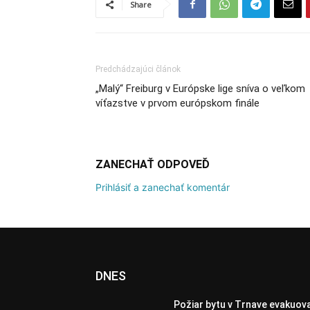
Share
Predchádzajúci článok
„Malý“ Freiburg v Európske lige sníva o veľkom
víťazstve v prvom európskom finále
ZANECHAŤ ODPOVEĎ
Prihlásiť a zanechať komentár
DNES
Požiar bytu v Trnave evakuov