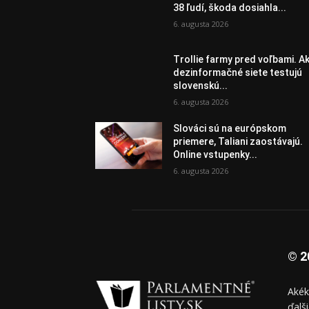
38 ľudí, škoda dosiahla...
6. augusta 2026
Trollie farmy pred voľbami. A
dezinformačné siete testujú
slovenskú...
6. augusta 2026
Slováci sú na európskom
priemere, Taliani zaostávajú.
Online vstupenky...
6. augusta 2026
© 2
Akék
ďalš