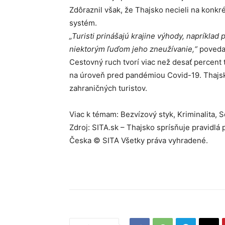
Zdôraznil však, že Thajsko necieli na konkrét
systém.
„Turisti prinášajú krajine výhody, napríkl
niektorým ľuďom jeho zneužívanie,“
povedal
Cestovný ruch tvorí viac než desať percent 
na úroveň pred pandémiou Covid-19. Thajsko
zahraničných turistov.
Viac k témam: Bezvízový styk, Kriminalita, 
Zdroj: SITA.sk – Thajsko sprísňuje pravidlá 
Česka © SITA Všetky práva vyhradené.