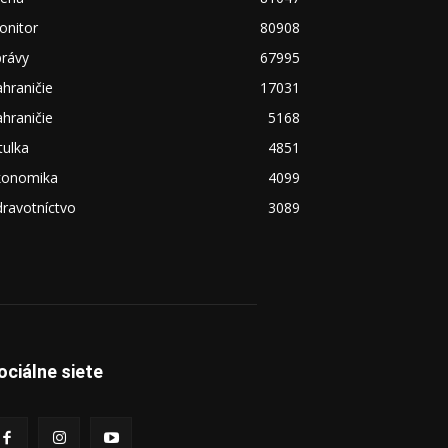
onitor
80908
právy
67995
hraničie
17031
hraničie
5168
tulka
4851
konomika
4099
ravotníctvo
3089
ociálne siete