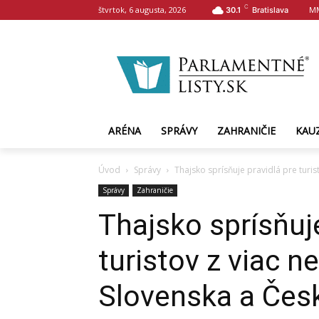
C
štvrtok, 6 augusta, 2026
M
30.1
Bratislava
ARÉNA
SPRÁVY
ZAHRANIČIE
KAU
Úvod
Správy
Thajsko sprísňuje pravidlá pre turist
Správy
Zahraničie
Thajsko sprísňuje
turistov z viac n
Slovenska a Čes