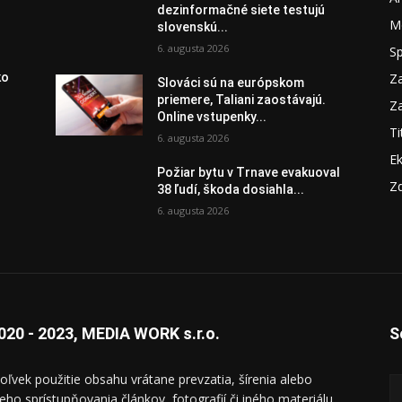
dezinformačné siete testujú
M
slovenskú...
6. augusta 2026
S
Za
ko
Slováci sú na európskom
priemere, Taliani zaostávajú.
Za
Online vstupenky...
Ti
6. augusta 2026
E
Požiar bytu v Trnave evakuoval
Zd
38 ľudí, škoda dosiahla...
6. augusta 2026
020 - 2023, MEDIA WORK s.r.o.
S
oľvek použitie obsahu vrátane prevzatia, šírenia alebo
ieho sprístupňovania článkov, fotografií či iného materiálu