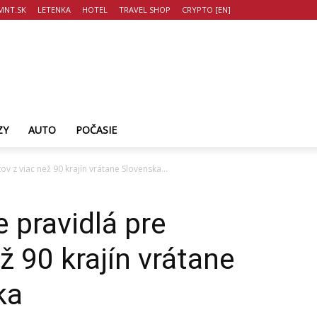
MNT.SK
LETENKA
HOTEL
TRAVEL SHOP
CRYPTO [EN]
ZY
AUTO
POČASIE
ov z viac než 90 krajín vrátane Slovenska...
 pravidlá pre
ež 90 krajín vrátane
ka