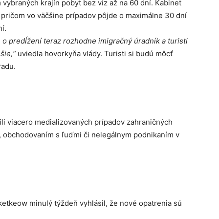
ybraných krajín pobyt bez víz až na 60 dní. Kabinet
ty, pričom vo väčšine prípadov pôjde o maximálne 30 dní
í.
 o predĺžení teraz rozhodne imigračný úradník a turisti
šie,“
uviedla hovorkyňa vlády. Turisti si budú môcť
radu.
li viacero medializovaných prípadov zahraničných
, obchodovaním s ľuďmi či nelegálnym podnikaním v
etkeow minulý týždeň vyhlásil, že nové opatrenia sú