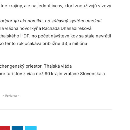
ne krajiny, ale na jednotlivcov, ktorí zneužívajú vízový
ad podporujú ekonomiku, no súčasný systém umožnil
a vládna hovorkyňa Rachada Dhanadireková.
thajského HDP, no počet návštevníkov sa stále nevrátil
 tento rok očakáva približne 33,5 milióna
Schengenský priestor, Thajská vláda
pre turistov z viac než 90 krajín vrátane Slovenska a
- Reklama -