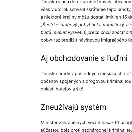
Thajská vláda doteraz umožňovala občanom v
však v utorok schválil skrátenie tejto leho
a niektoré krajiny môžu dostať limit len 15 dn
„Šesťdesiatdňový pobyt bol automatický, ale
budú musieť vysvetliť, prečo chcú zostať dlh
pobyt raz predĺžiť návštevou imigračného ú
Aj obchodovanie s ľuďmi
Thajské úrady v posledných mesiacoch rieši
občanov spojených s drogovou kriminalitou
oblasti hotelov a škôl.
Zneužívajú systém
Minister zahraničných vecí Sihasak Phuangk
súčasťou boja proti nadnárodnej kriminalite.