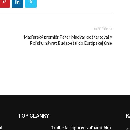
Ďalší článok
Maďarský premiér Péter Magyar odštartoval v
Poľsku návrat Budapešti do Európskej únie
TOP ČLÁNKY
K
al
Trollie farmy pred voľbami. Ako
A