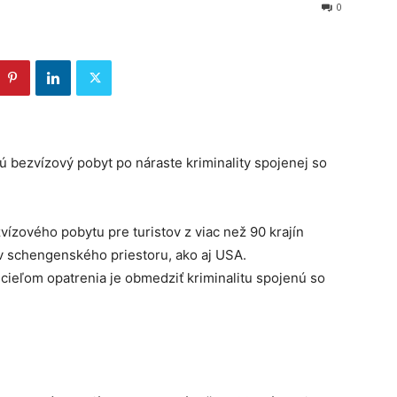
0
ú bezvízový pobyt po náraste kriminality spojenej so
ízového pobytu pre turistov z viac než 90 krajín
v schengenského priestoru, ako aj USA.
e cieľom opatrenia je obmedziť kriminalitu spojenú so