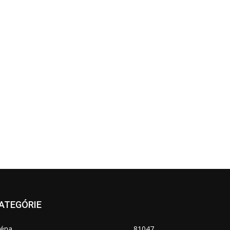
ATEGÓRIE
réna
81047