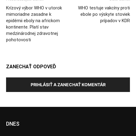
Krízový výbor WHO v utorok
WHO testuje vakcíny proti
mimoriadne zasadne k
ebole po výskyte stoviek
epidémii eboly na africkom
prípadov v KDR
kontinente. Platí stav
medzinárodnej zdravotnej
pohotovosti
ZANECHAŤ ODPOVEĎ
PRIHLÁSIŤ A ZANECHAŤ KOMENTÁR
DNES