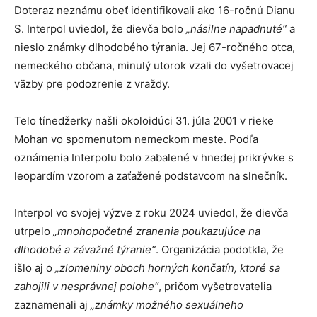
Doteraz neznámu obeť identifikovali ako 16-ročnú Dianu
S. Interpol uviedol, že dievča bolo
„násilne napadnuté“
a
nieslo známky dlhodobého týrania. Jej 67-ročného otca,
nemeckého občana, minulý utorok vzali do vyšetrovacej
väzby pre podozrenie z vraždy.
Telo tínedžerky našli okoloidúci 31. júla 2001 v rieke
Mohan vo spomenutom nemeckom meste. Podľa
oznámenia Interpolu bolo zabalené v hnedej prikrývke s
leopardím vzorom a zaťažené podstavcom na slnečník.
Interpol vo svojej výzve z roku 2024 uviedol, že dievča
utrpelo
„mnohopočetné zranenia poukazujúce na
dlhodobé a závažné týranie“
. Organizácia podotkla, že
išlo aj o
„zlomeniny oboch horných končatín, ktoré sa
zahojili v nesprávnej polohe“
, pričom vyšetrovatelia
zaznamenali aj
„známky možného sexuálneho