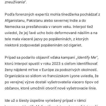
zneužívania“
.
Podľa forenzných expertíz mohla tínedžerka pochádzať z
Afganistanu, Pakistanu alebo severnej Indie a do
Nemecka sa presťahovala v ranom veku. Interpol tiež
uviedol, že jej ľavé ucho bolo deformované násilím a na
tele mala viaceré jazvy po popáleninách, z ktorých
niektoré zodpovedali popáleninám od cigariet.
Prípad sa podarilo objasniť vďaka kampani
„Identify Me“
,
ktorú Interpol spustil v roku 2023 s cieľom identifikovať
ženy nájdené mŕtve v Európe za podozrivých okolností.
Organizácia so sídlom vo francúzskom Lyone uviedla, že
po verejnej výzve dostali vyšetrovatelia viacero tipov od
občanov, ktoré umožnili otvoriť nové vyšetrovacie línie.
Ide už o šiesty úspešne vyriešený prípad v rámci