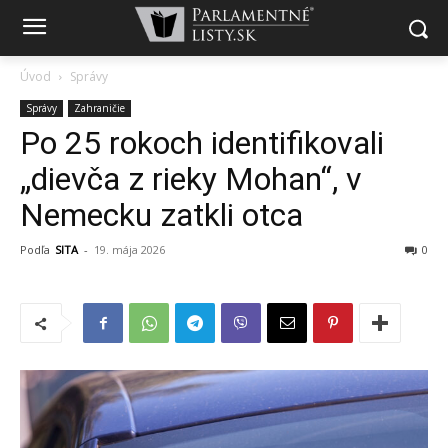
Úvod
Správy
Správy
Zahraničie
Po 25 rokoch identifikovali
„dievča z rieky Mohan“, v
Nemecku zatkli otca
Podľa
SITA
-
19. mája 2026
0