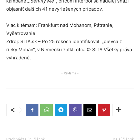
kampane
„Identify Me“
, pričom Interpol sa naďalej snaží
objasniť ďalších 41 nevyriešených prípadov.
Viac k témam: Frankfurt nad Mohanom, Pátranie,
Vyšetrovanie
Zdroj: SITA.sk – Po 25 rokoch identifikovali „dievča z
rieky Mohan“, v Nemecku zatkli otca © SITA Všetky práva
vyhradené.
- Reklama -
Predchádzajúci článok
Ďalší článok