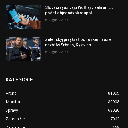
Slováci využívajú Wolt aj v zahraničí,
počet objednávok stúpol...
6. augusta 2026
Zelenskyj prvýkrát od ruskej invázie
navštívi Srbsko, Kyjev ho...
6. augusta 2026
KATEGÓRIE
Aréna
81059
Monitor
80908
Správy
68020
Zahraničie
17042
Zahraničie
5168