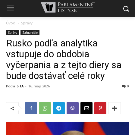
Úvod
Správy
Správy
Zahraničie
Rusko podľa analytika
vstupuje do obdobia
vyčerpania a z tejto diery sa
bude dostávať celé roky
Podľa
SITA
-
16. mája 2026
0