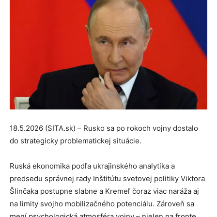
18.5.2026 (SITA.sk) – Rusko sa po rokoch vojny dostalo
do strategicky problematickej situácie.
Ruská ekonomika podľa ukrajinského analytika a
predsedu správnej rady Inštitútu svetovej politiky Viktora
Šlinčaka postupne slabne a Kremeľ čoraz viac naráža aj
na limity svojho mobilizačného potenciálu. Zároveň sa
mení psychologická atmosféra vojny – nielen na fronte,