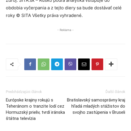
Zdroj: SITA.sk – Rusko podľa analytika vstupuje do
obdobia vyčerpania a z tejto diery sa bude dostávať celé
roky © SITA Všetky práva vyhradené.
- Reklama -
Predchádzajúci článok
Ďalší článok
Európske krajiny rokujú s
Bratislavský samosprávny kraj
Teheránom o tranzite lodí cez
hľadá mladých stážistov do
Hormuzský prieliv, tvrdí iránska
svojho zastúpenia v Bruseli
štátna televízia