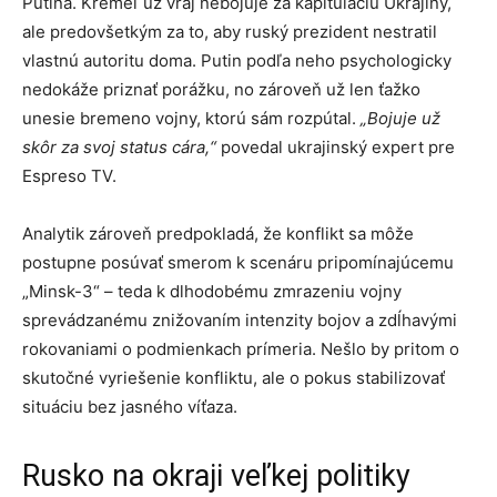
Putina. Kremeľ už vraj nebojuje za kapituláciu Ukrajiny,
ale predovšetkým za to, aby ruský prezident nestratil
vlastnú autoritu doma. Putin podľa neho psychologicky
nedokáže priznať porážku, no zároveň už len ťažko
unesie bremeno vojny, ktorú sám rozpútal.
„Bojuje už
skôr za svoj status cára,“
povedal ukrajinský expert pre
Espreso TV.
Analytik zároveň predpokladá, že konflikt sa môže
postupne posúvať smerom k scenáru pripomínajúcemu
„Minsk-3“ – teda k dlhodobému zmrazeniu vojny
sprevádzanému znižovaním intenzity bojov a zdĺhavými
rokovaniami o podmienkach prímeria. Nešlo by pritom o
skutočné vyriešenie konfliktu, ale o pokus stabilizovať
situáciu bez jasného víťaza.
Rusko na okraji veľkej politiky