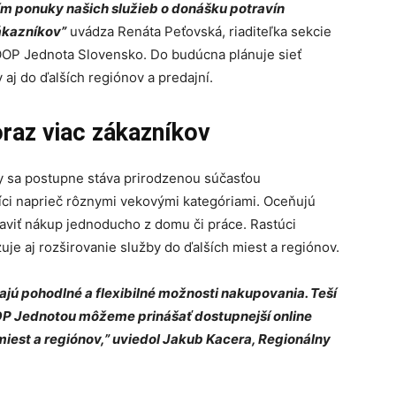
ním ponuky našich služieb o donášku potravín
ákazníkov”
uvádza Renáta Peťovská, riaditeľka sekcie
OOP Jednota Slovensko. Do budúcna plánuje sieť
aj do ďalších regiónov a predajní.
oraz viac zákazníkov
y sa postupne stáva prirodzenou súčasťou
íci naprieč rôznymi vekovými kategóriami. Oceňujú
aviť nákup jednoducho z domu či práce. Rastúci
je aj rozširovanie služby do ďalších miest a regiónov.
ajú pohodlné a flexibilné možnosti nakupovania. Teší
OP Jednotou môžeme prinášať dostupnejší online
miest a regiónov,” uviedol Jakub Kacera, Regionálny