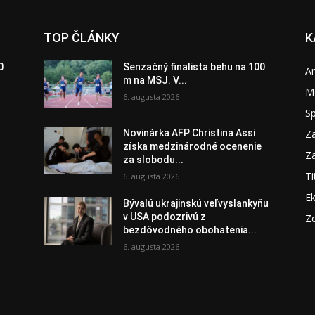
TOP ČLÁNKY
K
0
Senzačný finalista behu na 100
A
m na MSJ. V...
M
6. augusta 2026
S
Za
Novinárka AFP Christina Assi
získa medzinárodné ocenenie
Za
za slobodu...
Ti
6. augusta 2026
E
Bývalú ukrajinskú veľvyslankyňu
v USA podozrivú z
Zd
bezdôvodného obohatenia...
6. augusta 2026