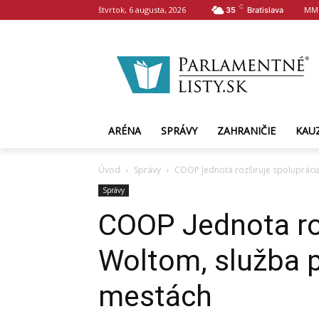
C
štvrtok, 6 augusta, 2026
MM
35
Bratislava
ARÉNA
SPRÁVY
ZAHRANIČIE
KAU
Úvod
Správy
COOP Jednota rozširuje spoluprácu 
Správy
COOP Jednota ro
Woltom, služba p
mestách