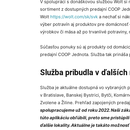
V spolupráci s donáškovou službou Wolt si
sortiment z dostupných predajní COOP Jedn
Wolt
https://wolt.com/sk/svk
a nechať si nák
výber potravín aj produktov pre domácnosť 
výrobkov či mäsa až po trvanlivé potraviny,
Súčasťou ponuky sú aj produkty od domácich
predajní COOP Jednota. Služba tak prináša
Služba pribudla v ďalšíc
Služba je aktuálne dostupná vo vybraných 
v Bratislave, Banskej Bystrici, Bytči, Komá
Zvolene a Žiline. Prehľad zapojených predaj
spolupracujeme už od roku 2022. Naši zák
túto aplikáciu obľúbili, preto sme pristúpi
ďalšie lokality. Aktuálne je takáto možnos