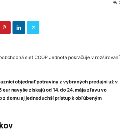
0
loobchodná sieť COOP Jednota pokračuje v rozširovaní
kazníci objednať potraviny z vybraných predajní už v
 eur navyše získajú od 14. do 24. mája zľavu vo
up z domu aj jednoduchší prístup k obľúbeným
ikov