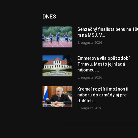
DNES
Senzačný finalista behu na 10
m na MSJ. V...
6. augusta 2026
Emmerova vila opäť zdobí
Trnavu. Mesto jej hľadá
nájomcu,...
6. augusta 2026
Kremeľ rozšíril možnosti
náboru do armády aj pre
ďalších...
6. augusta 2026