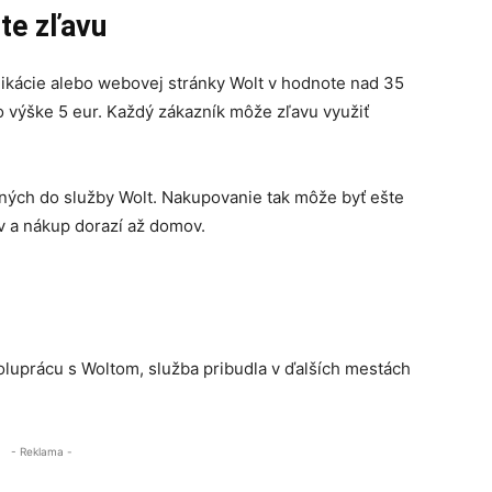
te zľavu
plikácie alebo webovej stránky Wolt v hodnote nad 35
vo výške 5 eur. Každý zákazník môže zľavu využiť
ených do služby Wolt. Nakupovanie tak môže byť ešte
ov a nákup dorazí až domov.
oluprácu s Woltom, služba pribudla v ďalších mestách
- Reklama -