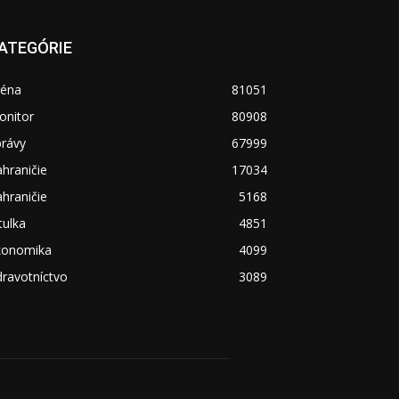
ATEGÓRIE
réna
81051
onitor
80908
právy
67999
hraničie
17034
hraničie
5168
tulka
4851
konomika
4099
ravotníctvo
3089