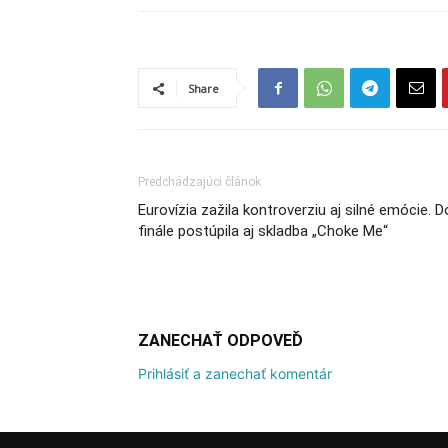
Share
Predchádzajúci článok
Eurovízia zažila kontroverziu aj silné emócie. D
finále postúpila aj skladba „Choke Me“
ZANECHAŤ ODPOVEĎ
Prihlásiť a zanechať komentár