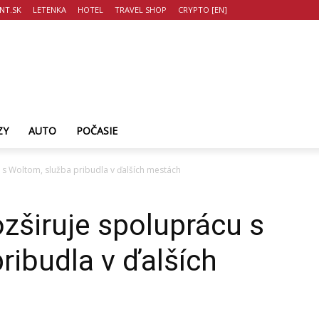
NT.SK
LETENKA
HOTEL
TRAVEL SHOP
CRYPTO [EN]
ZY
AUTO
POČASIE
s Woltom, služba pribudla v ďalších mestách
zširuje spoluprácu s
ribudla v ďalších