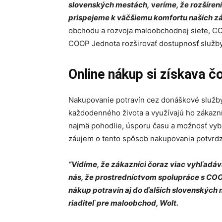
slovenských mestách,
v
eríme, že rozšíre
prispejeme k väčšiemu komfortu našich z
obchodu a rozvoja maloobchodnej siete, C
COOP Jednota rozširovať dostupnosť služby 
Online nákup si získava č
Nakupovanie potravín cez donáškové služb
každodenného života a využívajú ho zákazn
najmä pohodlie, úsporu času a možnosť vyb
záujem o tento spôsob nakupovania potvrdzu
“Vidíme, že zákazníci čoraz viac vyhľadáv
nás, že prostredníctvom spolupráce s CO
nákup potravín aj do ďalších slovenských 
riaditeľ pre maloobchod, Wolt.