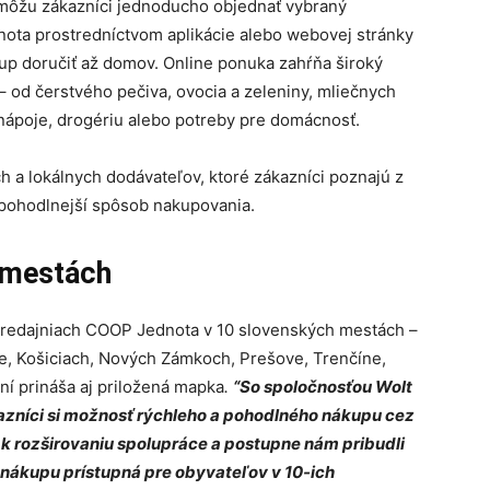
 môžu zákazníci jednoducho objednať vybraný
ota prostredníctvom aplikácie alebo webovej stránky
up doručiť až domov. Online ponuka zahŕňa široký
– od čerstvého pečiva, ovocia a zeleniny, mliečnych
 nápoje, drogériu alebo potreby pre domácnosť.
 a lokálnych dodávateľov, ktoré zákazníci poznajú z
 pohodlnejší spôsob nakupovania.
h mestách
predajniach COOP Jednota v 10 slovenských mestách –
rne, Košiciach, Nových Zámkoch, Prešove, Trenčíne,
ní prináša aj priložená mapka
.
“So spoločnosťou Wolt
azníci si možnosť rýchleho a pohodlného nákupu cez
li k rozširovaniu spolupráce a postupne nám pribudli
ť nákupu prístupná pre obyvateľov v 10-ich