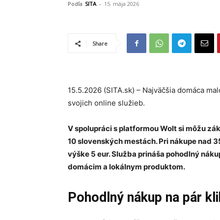
Podľa
SITA
-
15. mája 2026
Share
15.5.2026 (SITA.sk) – Najväčšia domáca ma
svojich online služieb.
V spolupráci s platformou Wolt si môžu zá
10 slovenských mestách. Pri nákupe nad 35
výške 5 eur. Služba prináša pohodlný nák
domácim a lokálnym produktom.
Pohodlný nákup na pár kl