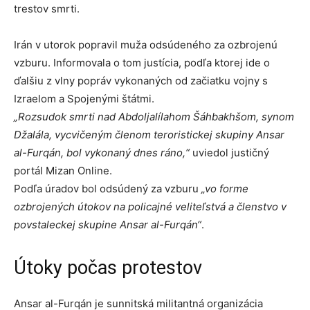
trestov smrti.
Irán v utorok popravil muža odsúdeného za ozbrojenú
vzburu. Informovala o tom justícia, podľa ktorej ide o
ďalšiu z vlny popráv vykonaných od začiatku vojny s
Izraelom a Spojenými štátmi.
„Rozsudok smrti nad Abdoljalílahom Šáhbakhšom, synom
Džalála, vycvičeným členom teroristickej skupiny Ansar
al-Furqán, bol vykonaný dnes ráno,“
uviedol justičný
portál Mizan Online.
Podľa úradov bol odsúdený za vzburu
„vo forme
ozbrojených útokov na policajné veliteľstvá a členstvo v
povstaleckej skupine Ansar al-Furqán“
.
Útoky počas protestov
Ansar al-Furqán je sunnitská militantná organizácia