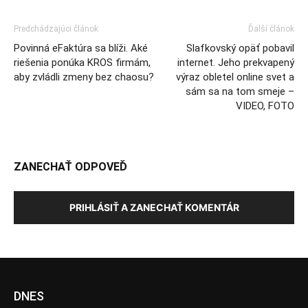
Predchádzajúci článok
Ďalší článok
Povinná eFaktúra sa blíži. Aké
Slafkovský opäť pobavil
riešenia ponúka KROS firmám,
internet. Jeho prekvapený
aby zvládli zmeny bez chaosu?
výraz obletel online svet a
sám sa na tom smeje –
VIDEO, FOTO
ZANECHAŤ ODPOVEĎ
PRIHLÁSIŤ A ZANECHAŤ KOMENTÁR
DNES