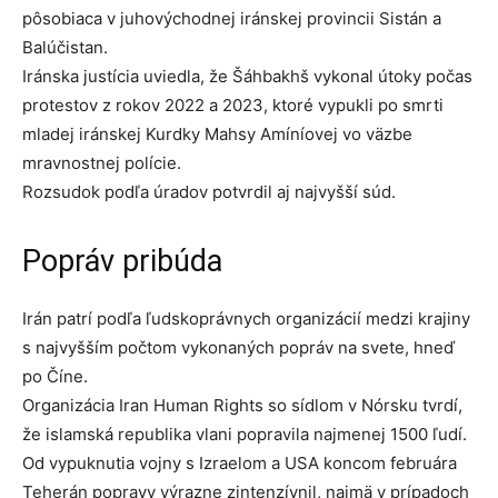
pôsobiaca v juhovýchodnej iránskej provincii Sistán a
Balúčistan.
Iránska justícia uviedla, že Šáhbakhš vykonal útoky počas
protestov z rokov 2022 a 2023, ktoré vypukli po smrti
mladej iránskej Kurdky Mahsy Amíníovej vo väzbe
mravnostnej polície.
Rozsudok podľa úradov potvrdil aj najvyšší súd.
Popráv pribúda
Irán patrí podľa ľudskoprávnych organizácií medzi krajiny
s najvyšším počtom vykonaných popráv na svete, hneď
po Číne.
Organizácia Iran Human Rights so sídlom v Nórsku tvrdí,
že islamská republika vlani popravila najmenej 1500 ľudí.
Od vypuknutia vojny s Izraelom a USA koncom februára
Teherán popravy výrazne zintenzívnil, najmä v prípadoch