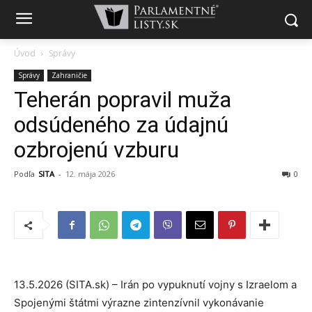
Úvod
Správy
Správy
Zahraničie
Teherán popravil muža
odsúdeného za údajnú
ozbrojenú vzburu
Podľa
SITA
-
12. mája 2026
0
13.5.2026 (SITA.sk) – Irán po vypuknutí vojny s Izraelom a
Spojenými štátmi výrazne zintenzívnil vykonávanie