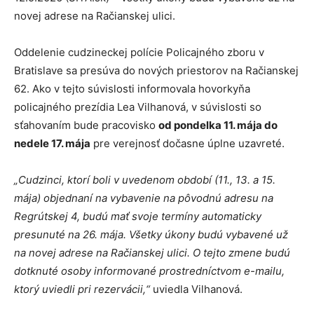
novej adrese na Račianskej ulici.
Oddelenie cudzineckej polície Policajného zboru v
Bratislave sa presúva do nových priestorov na Račianskej
62. Ako v tejto súvislosti informovala hovorkyňa
policajného prezídia Lea Vilhanová, v súvislosti so
sťahovaním bude pracovisko
od pondelka 11. mája do
nedele 17. mája
pre verejnosť dočasne úplne uzavreté.
„Cudzinci, ktorí boli v uvedenom období (11., 13. a 15.
mája) objednaní na vybavenie na pôvodnú adresu na
Regrútskej 4, budú mať svoje termíny automaticky
presunuté na 26. mája. Všetky úkony budú vybavené už
na novej adrese na Račianskej ulici. O tejto zmene budú
dotknuté osoby informované prostredníctvom e-mailu,
ktorý uviedli pri rezervácii,“
uviedla Vilhanová.