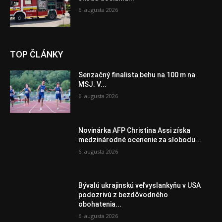
6. augusta 2026
TOP ČLÁNKY
Senzačný finalista behu na 100 m na
MSJ. V...
6. augusta 2026
Novinárka AFP Christina Assi získa
medzinárodné ocenenie za slobodu...
6. augusta 2026
Bývalú ukrajinskú veľvyslankyňu v USA
podozrivú z bezdôvodného
obohatenia...
6. augusta 2026