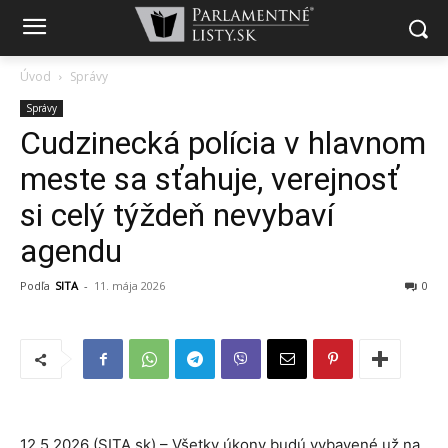
Úvod
Správy
Správy
Cudzinecká polícia v hlavnom
meste sa sťahuje, verejnosť
si celý týždeň nevybaví
agendu
Podľa
SITA
-
11. mája 2026
0
12.5.2026 (SITA.sk) – Všetky úkony budú vybavené už na