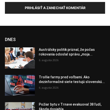
PRIHLÁSIŤ A ZANECHAŤ KOMENTÁR
DNES
Austrálsky politik priznal, že počas
rokovania odoslal správu „moja...
6. augusta 2026
Trollie farmy pred voľbami. Ako
dezinformačné siete testujú slovenskú...
6. augusta 2026
Požiar bytu v Trnave evakuoval 38 ľudí,
škoda dosiahla...