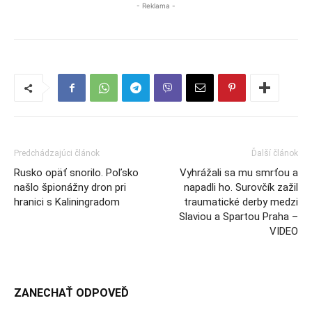
- Reklama -
Predchádzajúci článok
Ďalší článok
Rusko opäť snorilo. Poľsko
Vyhrážali sa mu smrťou a
našlo špionážny dron pri
napadli ho. Surovčík zažil
hranici s Kaliningradom
traumatické derby medzi
Slaviou a Spartou Praha –
VIDEO
ZANECHAŤ ODPOVEĎ