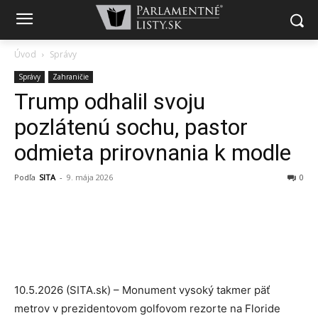
Úvod
Správy
Správy
Zahraničie
Trump odhalil svoju
pozlátenú sochu, pastor
odmieta prirovnania k modle
Podľa
SITA
-
9. mája 2026
0
10.5.2026 (SITA.sk) – Monument vysoký takmer päť
metrov v prezidentovom golfovom rezorte na Floride