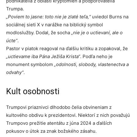
podnikatelia z oblasti kryptomien a podporovatelia
Trumpa.
„Poviem to jasne: toto nie je zlaté teľa,“
uviedol Burns na
sociálnej sieti X v narážke na biblický symbol
modloslužby. Dodal, že socha
„nie je o uctievaní, ale o
úcte“
.
Pastor v piatok reagoval na ďalšiu kritiku a zopakoval, že
„uctievame iba Pána Ježiša Krista“
. Podľa neho je
monument symbolom
„odolnosti, slobody, vlastenectva a
odvahy“
.
Kult osobnosti
Trumpovi priaznivci dlhodobo čelia obvineniam z
kultového obdivu k prezidentovi. Niektorí z nich považujú
Trumpovo prežitie atentátu z júna 2024 a ďalších
pokusov o útok za znak božského zásahu.