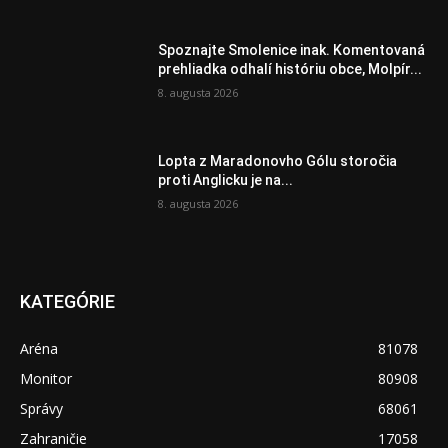
Spoznajte Smolenice inak. Komentovaná
prehliadka odhalí históriu obce, Molpír...
8. augusta 2026
Lopta z Maradonovho Gólu storočia
proti Anglicku je na...
8. augusta 2026
KATEGÓRIE
Aréna
81078
Monitor
80908
Správy
68061
Zahraničie
17058