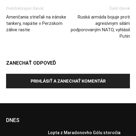
Predchádzajúci článok
Ďalší článok
Američania strieľali na iránske
Ruská armáda bojuje proti
tankery, napätie v Perzskom
agresívnym silám
zálive rastie
podporovaným NATO, vyhlásil
Putin
ZANECHAŤ ODPOVEĎ
PRIHLÁSIŤ A ZANECHAŤ KOMENTÁR
DNES
Lopta z Maradonovho Gólu storočia