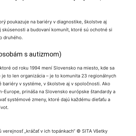
rý poukazuje na bariéry v diagnostike, školstve aj
j skúsenosti a budovaní komunít, ktoré sú ochotné si
o druhého.
osobám s autizmom)
ktoré od roku 1994 mení Slovensko na miesto, kde sa
je to len organizácia – je to komunita 23 regionálnych
 bariéry v systéme, v školstve aj v spoločnosti. Ako
sm-Europe, prináša na Slovensko európske štandardy a
ovať systémové zmeny, ktoré dajú každému dieťaťu a
vot.
ú verejnosť „kráčať v ich topánkach“ © SITA Všetky