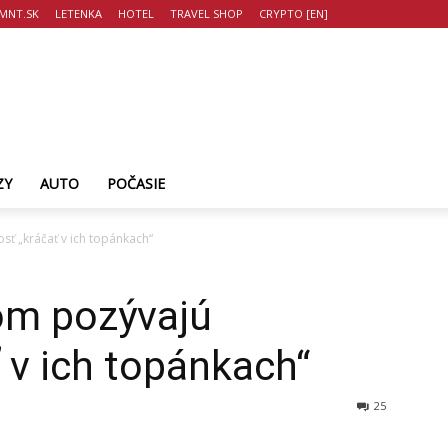
MNT.SK
LETENKA
HOTEL
TRAVEL SHOP
CRYPTO [EN]
ZY
AUTO
POČASIE
sť „kráčať v ich topánkach“
om pozývajú
 v ich topánkach“
25