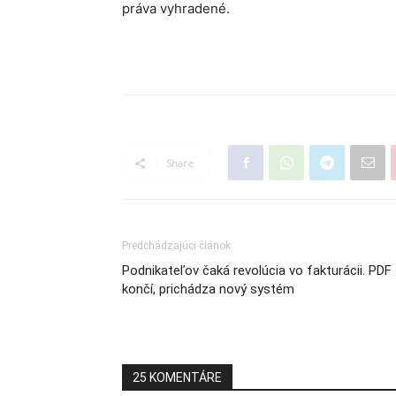
práva vyhradené.
Share
Predchádzajúci článok
Podnikateľov čaká revolúcia vo fakturácii. PDF
končí, prichádza nový systém
25 KOMENTÁRE