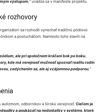
strmým výstupom
,“
uvádza sa v manifeste projektu.
cké rozhovory
 Organizátori sa rozhodli vynechať tradičnú pódiovú
rečníkom a poslucháčom. Namiesto toho stavili na
pódium, ale pri spoločnom kráčaní bok po boku.
ory, kde má verejnosť možnosť spoznať realitu rodín
únavou, zadýchaním sa, ale aj vzájomnou podporou
,“
menia
y s autizmom, odborníkov a širokú verejnosť.
Cieľom je
redsudky a poukázať na nedostatky v systéme, ktoré