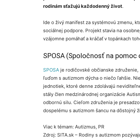
rodinám sťažujú každodenný život
.
Ide o živý manifest za systémovú zmenu, kto
sociálnej podpore. Projekt stavia na osobne
vzájomne pomáhať a kráčať v topánkach toh
SPOSA (Spoločnosť na pomoc 
SPOSA
je rodičovské občianske združenie, 
ľuďom s autizmom dýcha o niečo ľahšie. Nie 
jednotiek, ktoré denne zdolávajú neviditeľné
stály člen medzinárodnej organizácie Auti
odbornú silu. Cieľom združenia je presadz
dospelému s autizmom šancu na dôstojný ži
Viac k témam: Autizmus, PR
Zdroj: SITA.sk – Rodiny s autizmom pozývaj