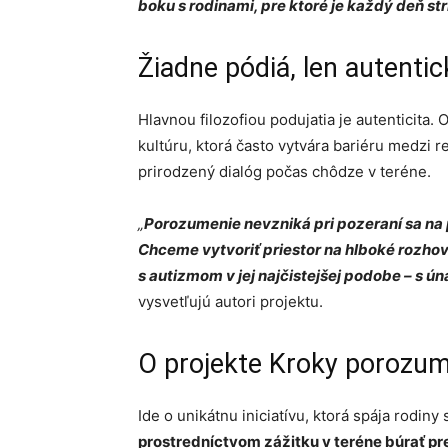
boku s rodinami, pre ktoré je každý deň 
Žiadne pódiá, len autenti
Hlavnou filozofiou podujatia je autenticita.
kultúru, ktorá často vytvára bariéru medzi 
prirodzený dialóg počas chôdze v teréne.
„
Porozumenie nevzniká pri pozeraní sa na 
Chceme vytvoriť priestor na hlboké rozhov
s autizmom v jej najčistejšej podobe – s 
vysvetľujú autori projektu.
O projekte Kroky porozu
Ide o unikátnu iniciatívu, ktorá spája rodin
prostredníctvom zážitku v teréne búrať p