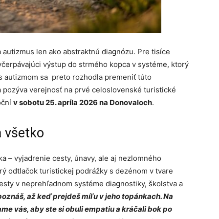
 autizmus len ako abstraktnú diagnózu. Pre tisíce
yčerpávajúci výstup do strmého kopca v systéme, ktorý
autizmom sa preto rozhodla premeniť túto
 pozýva verejnosť na prvé celoslovenské turistické
oční
v sobotu 25. apríla 2026 na Donovaloch
.
a všetko
 – vyjadrenie cesty, únavy, ale aj nezlomného
rý odtlačok turistickej podrážky s dezénom v tvare
cesty v neprehľadnom systéme diagnostiky, školstva a
poznáš, až keď prejdeš míľu v jeho topánkach. Na
e vás, aby ste si obuli empatiu a kráčali bok po