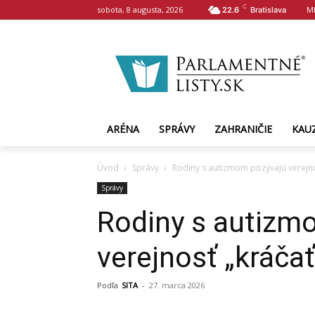
C
sobota, 8 augusta, 2026
M
22.6
Bratislava
ARÉNA
SPRÁVY
ZAHRANIČIE
KAU
Úvod
Správy
Rodiny s autizmom pozývajú verejno
Správy
Rodiny s autizm
verejnosť „kráčať
Podľa
SITA
-
27. marca 2026