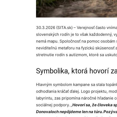
30.3.2026 (SITA.sk) – Verejnosť často vníma
slovenských rodín je to však každodenný, v
nemá mapu. Spoločnosť na pomoc osobám s 
neviditeľnú metaforu na fyzickú skúsenosť a
stretnutie rodín s autizmom, ktoré sa uskut
Symbolika, ktorá hovorí z
Hlavným symbolom kampane sa stala topánka
odhodlania kráčať ďalej. Logo projektu, mod
labyrintu, zas pripomína náročné hľadanie 
sociálnej podpory.
„
Hovorí sa, že človeka s
Donovaloch nepôjdeme len na túru. Pozývam