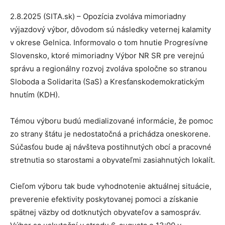
2.8.2025 (SITA.sk) – Opozícia zvoláva mimoriadny
výjazdový výbor, dôvodom sú následky veternej kalamity
v okrese Gelnica. Informovalo o tom hnutie Progresívne
Slovensko, ktoré mimoriadny Výbor NR SR pre verejnú
správu a regionálny rozvoj zvoláva spoločne so stranou
Sloboda a Solidarita (SaS) a Kresťanskodemokratickým
hnutím (KDH).
Témou výboru budú medializované informácie, že pomoc
zo strany štátu je nedostatočná a prichádza oneskorene.
Súčasťou bude aj návšteva postihnutých obcí a pracovné
stretnutia so starostami a obyvateľmi zasiahnutých lokalít.
Cieľom výboru tak bude vyhodnotenie aktuálnej situácie,
preverenie efektivity poskytovanej pomoci a získanie
spätnej väzby od dotknutých obyvateľov a samospráv.