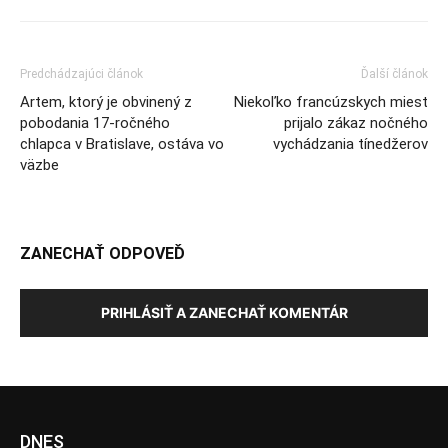
Predchádzajúci článok
Ďalší článok
Artem, ktorý je obvinený z
Niekoľko francúzskych miest
pobodania 17-ročného
prijalo zákaz nočného
chlapca v Bratislave, ostáva vo
vychádzania tínedžerov
väzbe
ZANECHAŤ ODPOVEĎ
PRIHLÁSIŤ A ZANECHAŤ KOMENTÁR
DNES