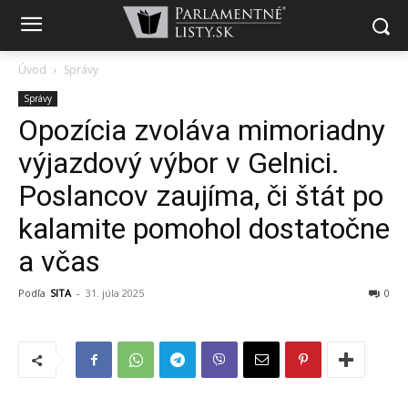
Úvod
Správy
Správy
Opozícia zvoláva mimoriadny
výjazdový výbor v Gelnici.
Poslancov zaujíma, či štát po
kalamite pomohol dostatočne
a včas
Podľa
SITA
-
31. júla 2025
0