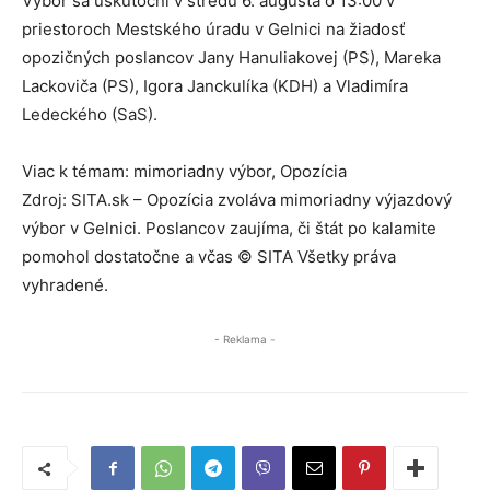
Výbor sa uskutoční v stredu 6. augusta o 13:00 v
priestoroch Mestského úradu v Gelnici na žiadosť
opozičných poslancov Jany Hanuliakovej (PS), Mareka
Lackoviča (PS), Igora Janckulíka (KDH) a Vladimíra
Ledeckého (SaS).
Viac k témam: mimoriadny výbor, Opozícia
Zdroj: SITA.sk – Opozícia zvoláva mimoriadny výjazdový
výbor v Gelnici. Poslancov zaujíma, či štát po kalamite
pomohol dostatočne a včas © SITA Všetky práva
vyhradené.
- Reklama -