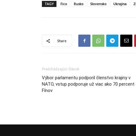
TAGY
Fico
Rusko
Slovensko
Ukrajina
Z
Share
Predchádzajúci článok
Výbor parlamentu podporil členstvo krajiny v
NATO, vstup podporuje už viac ako 70 percent
Fínov