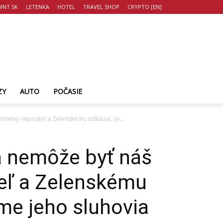
NT.SK
LETENKA
HOTEL
TRAVEL SHOP
CRYPTO [EN]
ZY
AUTO
POČASIE
rteľný nepriateľ a Zelenskému odkázal, že...
a nemôže byť náš
teľ a Zelenskému
sme jeho sluhovia