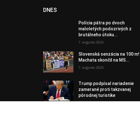
DNES
Polícia pátra po dvoch
maloletých podozrivých z
brutálneho útoku...
7. augusta 2026
Slovenská senzácia na 100 m!
Machata skončil na MS...
7. augusta 2026
Trump podpísal nariadenie
zamerané proti takzvanej
pôrodnej turistike
7. augusta 2026
© 2