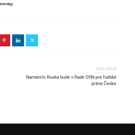
elenskyj
Ďalší článok
Namiesto Ruska bude v Rade OSN pre ľudské
práva Česko