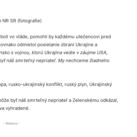
 NR SR (fotografie)
 boli vo vláde, pomohli by každému utečencovi pred
Rovnako odmietol posielanie zbraní Ukrajine a
nsko s vojnou, ktorú Ukrajina vedie v záujme USA,
byť náš smrteľný nepriateľ. My nechceme žiadneho
, rusko-ukrajinský konflikt, ruský plyn, Ukrajinský
môže byť náš smrteľný nepriateľ a Zelenskému odkázal,
áva vyhradené.
- Reklama -