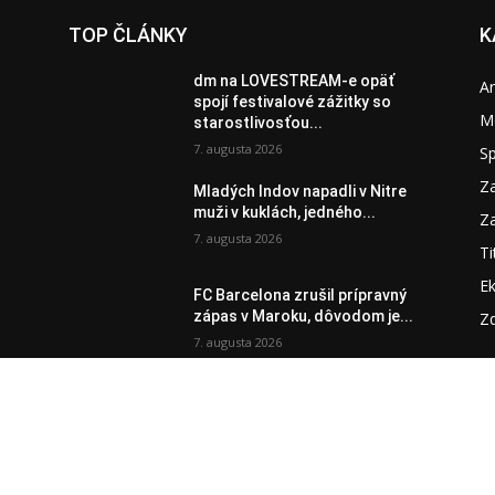
TOP ČLÁNKY
K
dm na LOVESTREAM-e opäť
A
spojí festivalové zážitky so
M
starostlivosťou...
7. augusta 2026
S
Za
Mladých Indov napadli v Nitre
muži v kuklách, jedného...
Za
7. augusta 2026
Ti
E
FC Barcelona zrušil prípravný
zápas v Maroku, dôvodom je...
Zd
7. augusta 2026
020 - 2023, MEDIA WORK s.r.o.
S