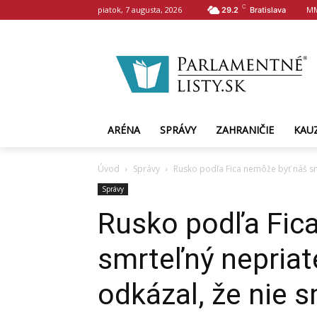
C
piatok, 7 augusta, 2026
MM
29.2
Bratislava
ARÉNA
SPRÁVY
ZAHRANIČIE
KAU
Úvod
Správy
Rusko podľa Fica nemôže byť náš sm
Správy
Rusko podľa Fic
smrteľný nepria
odkázal, že nie 