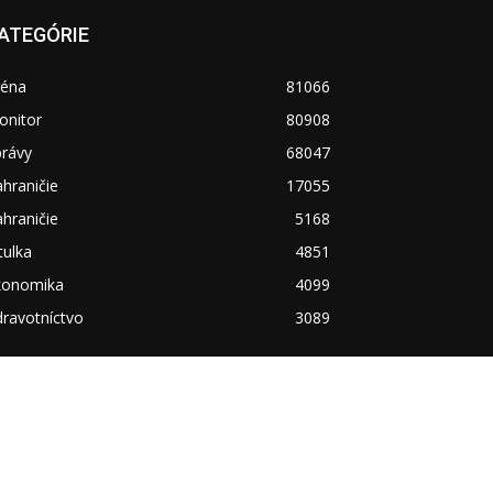
ATEGÓRIE
réna
81066
onitor
80908
právy
68047
hraničie
17055
hraničie
5168
tulka
4851
konomika
4099
ravotníctvo
3089
ociálne siete