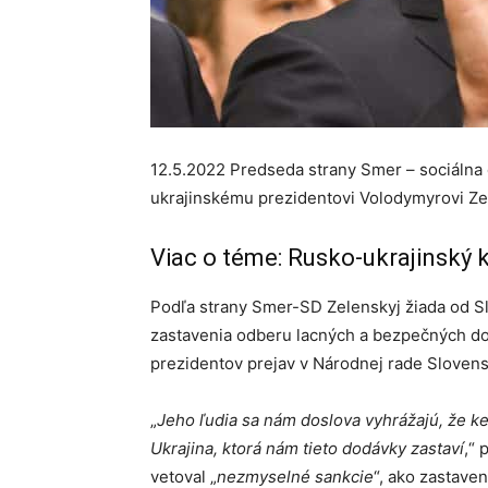
12.5.2022 Predseda strany Smer – sociálna
ukrajinskému prezidentovi Volodymyrovi Zel
Viac o téme: Rusko-ukrajinský k
Podľa strany Smer-SD Zelenskyj žiada od Slo
zastavenia odberu lacných a bezpečných dod
prezidentov prejav v Národnej rade Slovens
„
Jeho ľudia sa nám doslova vyhrážajú, že k
Ukrajina, ktorá nám tieto dodávky zastaví
,“ 
vetoval „
nezmyselné sankcie
“, ako zastave