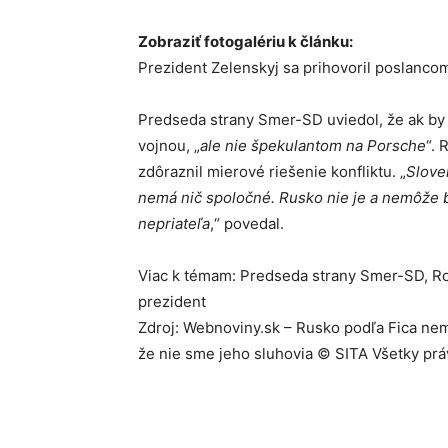
Zobraziť fotogalériu k článku:
Prezident Zelenskyj sa prihovoril poslancom
Predseda strany Smer-SD uviedol, že ak by
vojnou, „
ale nie špekulantom na Porsche
“. 
zdôraznil mierové riešenie konfliktu. „
Slove
nemá nič spoločné. Rusko nie je a nemôže 
nepriateľa
,“ povedal.
Viac k témam: Predseda strany Smer-SD, Ropa
prezident
Zdroj: Webnoviny.sk – Rusko podľa Fica ne
že nie sme jeho sluhovia © SITA Všetky pr