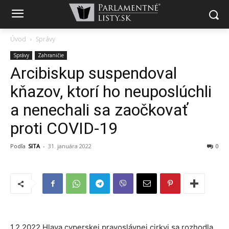
Úvod
Správy
Správy
Zahraničie
Arcibiskup suspendoval
kňazov, ktorí ho neuposlúchli
a nenechali sa zaočkovať
proti COVID-19
Podľa
SITA
-
31. januára 2022
0
1.2.2022 Hlava cyperskej pravoslávnej cirkvi sa rozhodla