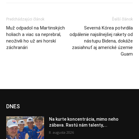
Predchádzajúci článok
Ďalší článok
Muž odpadol na Martinských
Severná Kórea potvrdila
holiach a viac sa neprebral,
odpálenie najsilnejšej rakety od
neoživili ho už ani horskí
nástupu Bidena, dokáže
záchranári
zasiahnuť aj americké územie
Guam
DNES
Na kurte koncentrácia, mimo neho
zábava. Rastú nám talenty,...
8. augusta 2026