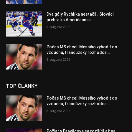
Dva góly Rychlíka nestačili. Slováci
prehrali s Američanmi a...
8. augusta 2026
Počas MS chceli Messiho vyhodiť do
vzduchu, francúzsky rozhodca...
8. augusta 2026
TOP ČLÁNKY
Počas MS chceli Messiho vyhodiť do
vzduchu, francúzsky rozhodca...
8. augusta 2026
Požiar v Braväcove sa rozšíril až na