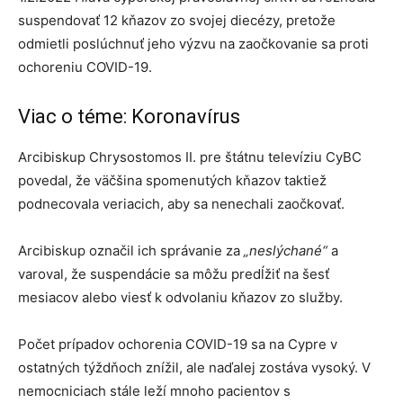
suspendovať 12 kňazov zo svojej diecézy, pretože
odmietli poslúchnuť jeho výzvu na zaočkovanie sa proti
ochoreniu COVID-19.
Viac o téme: Koronavírus
Arcibiskup Chrysostomos II. pre štátnu televíziu CyBC
povedal, že väčšina spomenutých kňazov taktiež
podnecovala veriacich, aby sa nenechali zaočkovať.
Arcibiskup označil ich správanie za
„neslýchané“
a
varoval, že suspendácie sa môžu predĺžiť na šesť
mesiacov alebo viesť k odvolaniu kňazov zo služby.
Počet prípadov ochorenia COVID-19 sa na Cypre v
ostatných týždňoch znížil, ale naďalej zostáva vysoký. V
nemocniciach stále leží mnoho pacientov s