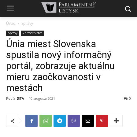
Úvod
Správy
Správy
Zdravotníctvo
Únia miest Slovenska
spustila nový informačný
portál, zobrazuje aktuálnu
mieru zaočkovanosti v
mestách
Podľa
SITA
-
10. augusta 2021
0