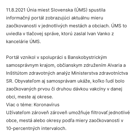
11.8.2021 Únia miest Slovenska (ÚMS) spustila
informačný portál zobrazujúci aktuálnu mieru
zaočkovanosti v jednotlivých mestách a obciach. ÚMS to
uviedla v tlačovej správe, ktorú zaslal Ivan Vanko z
kancelárie ÚMS.
Portál vznikol v spolupráci s Banskobystrickým
samosprávnym krajom, občianskym združením Alvaria a
Inštitútom zdravotných analýz Ministerstva zdravotníctva
SR. Obyvateľom aj samosprávam ukáže, koľko ľudí bolo
zaočkovaných prvou či druhou dávkou vakcíny v danej
obci, meste aj okrese.
Viac o téme: Koronavírus
Užívateľom zároveň zároveň umožňuje filtrovať jednotlivé
obce, mestá alebo okresy podľa miery zaočkovanosti v
10-percentných intervaloch.