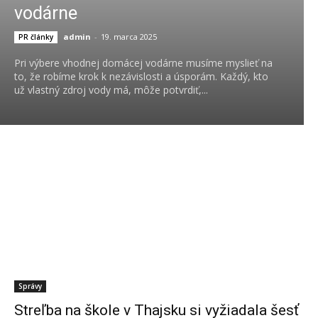
vodárne
admin
-
19. marca 2025
PR články
Pri výbere vhodnej domácej vodárne musíme myslieť na
to, že robíme krok k nezávislosti a úsporám. Každý, kto
už vlastný zdroj vody má, môže potvrdiť,...
Správy
Streľba na škole v Thajsku si vyžiadala šesť