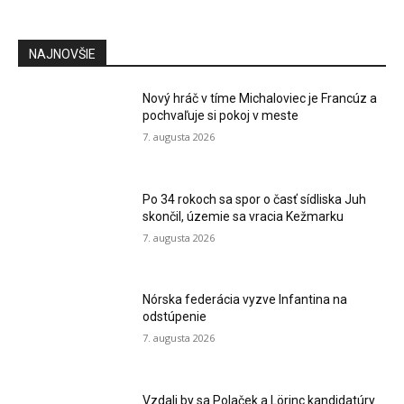
NAJNOVŠIE
Nový hráč v tíme Michaloviec je Francúz a
pochvaľuje si pokoj v meste
7. augusta 2026
Po 34 rokoch sa spor o časť sídliska Juh
skončil, územie sa vracia Kežmarku
7. augusta 2026
Nórska federácia vyzve Infantina na
odstúpenie
7. augusta 2026
Vzdali by sa Polaček a Lörinc kandidatúry