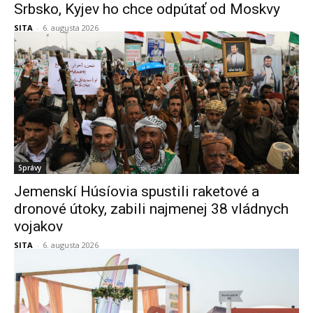
Srbsko, Kyjev ho chce odpútať od Moskvy
SITA
-
6. augusta 2026
Správy
Jemenskí Húsíovia spustili raketové a
dronové útoky, zabili najmenej 38 vládnych
vojakov
SITA
-
6. augusta 2026