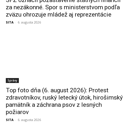
SFZ označil pozastavenie štátnych financií
za nezákonné. Spor s ministerstvom podľa
zväzu ohrozuje mládež aj reprezentácie
SITA
-
6. augusta 2026
Správy
Top foto dňa (6. august 2026): Protest
zdravotníkov, ruský letecký útok, hirošimský
pamätník a záchrana psov z lesných
požiarov
SITA
-
6. augusta 2026