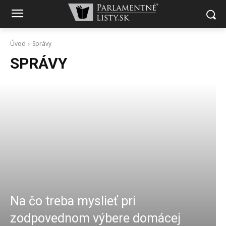
Úvod
Správy
SPRÁVY
Na čo treba myslieť pri
zodpovednom výbere domácej