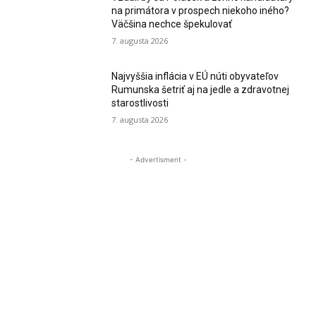
na primátora v prospech niekoho iného?
Väčšina nechce špekulovať
7. augusta 2026
Najvyššia inflácia v EÚ núti obyvateľov
Rumunska šetriť aj na jedle a zdravotnej
starostlivosti
7. augusta 2026
- Advertisment -