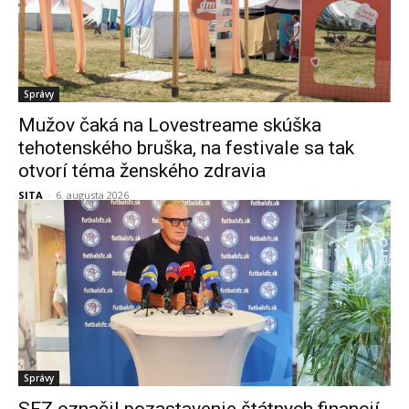
Správy
Mužov čaká na Lovestreame skúška
tehotenského bruška, na festivale sa tak
otvorí téma ženského zdravia
SITA
-
6. augusta 2026
Správy