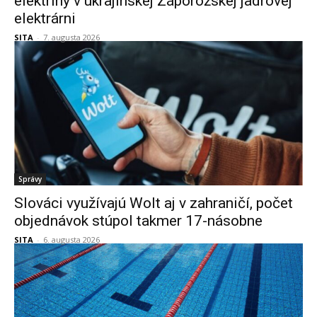
elektriny v ukrajinskej Záporožskej jadrovej
elektrárni
SITA
-
7. augusta 2026
Správy
Slováci využívajú Wolt aj v zahraničí, počet
objednávok stúpol takmer 17-násobne
SITA
-
6. augusta 2026