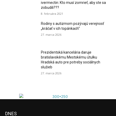
ivermectin: Kto musí zomrieť, aby ste sa
zobudili???
8. februára 2021
Rodiny s autizmom pozývajú verejnosť
„kráčať v ich topánkach“
27. marca 2026
Prezidentská kancelária daruje
bratislavskému Mestskému útulku
Hradská auto pre potreby sociálnych
služieb
27. marca 2026
DNES