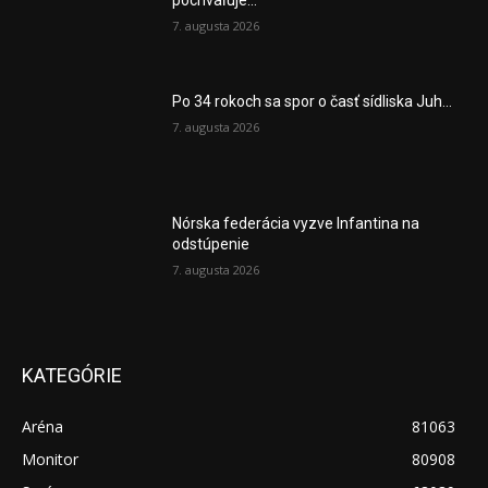
pochvaľuje...
7. augusta 2026
Po 34 rokoch sa spor o časť sídliska Juh...
7. augusta 2026
Nórska federácia vyzve Infantina na
odstúpenie
7. augusta 2026
KATEGÓRIE
Aréna
81063
Monitor
80908