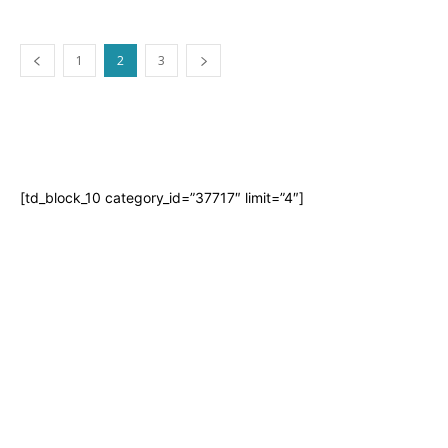
1
2
3
[td_block_10 category_id=”37717″ limit=”4″]