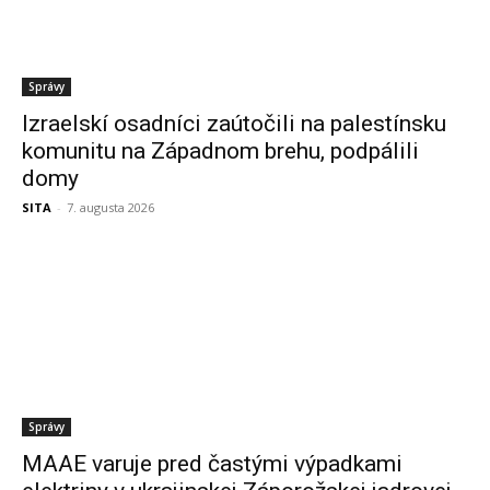
Správy
Izraelskí osadníci zaútočili na palestínsku
komunitu na Západnom brehu, podpálili
domy
SITA
-
7. augusta 2026
Správy
MAAE varuje pred častými výpadkami