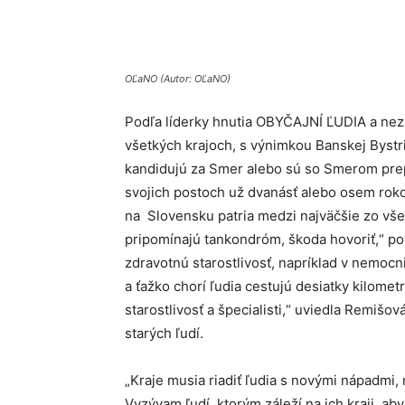
Share
OĽaNO (Autor: OĽaNO)
Podľa líderky hnutia OBYČAJNÍ ĽUDIA a nez
všetkých krajoch, s výnimkou Banskej Bystri
kandidujú za Smer alebo sú so Smerom prepo
svojich postoch už dvanásť alebo osem roko
na Slovensku patria medzi najväčšie zo všet
pripomínajú tankondróm, škoda hovoriť,“ po
zdravotnú starostlivosť, napríklad v nemocn
a ťažko chorí ľudia cestujú desiatky kilom
starostlivosť a špecialisti,“ uviedla Remišov
starých ľudí.
„Kraje musia riadiť ľudia s novými nápadmi
Vyzývam ľudí, ktorým záleží na ich kraji, aby i