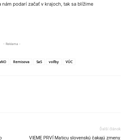
nám podarí začať v krajoch, tak sa blížime
- Reklama -
aNO
Remisova
SaS
volľby
VÚC
Ďalší článok
o
VIEME PRVÍ Maticu slovenskú čakajú zmeny.