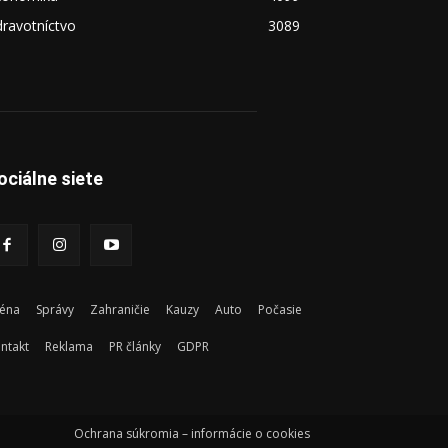
ravotníctvo
3089
ociálne siete
éna
Správy
Zahraničie
Kauzy
Auto
Počasie
ntakt
Reklama
PR články
GDPR
Ochrana súkromia – informácie o cookies