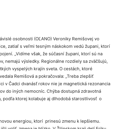
ávislé osobnosti (OĽANO) Veroniky Remišovej vo
ce, zatiaľ s veľmi tesným náskokom vedú župani, ktorí
jení. „Vidíme však, že súčasní župani, ktorí sú na
v, nemajú výsledky. Regionálne rozdiely sa zväčšujú,
kých vyspelých krajín sveta. O cestách, ktoré
vedala Remišová a pokračovala: „Treba zlepšiť
ici v Čadci dvanásť rokov nie je magnetická rezonancia
etrov do iných nemocníc. Chýba dostupná zdravotná
á, podľa ktorej kolabuje aj dlhodobá starostlivosť o
, novou energiou, ktorí prinesú zmenu k lepšiemu.
šli voliť, zmena je blízko. V Žilinskom kraji delí Eriku