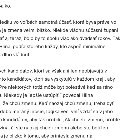
alko.
ledku vo voľbách samotná účasť, ktorá býva práve vo
h je zmena veľmi blízko. Niekde vládnu súčasní župani
ť aj teraz, bolo by to spolu viac ako dvadsať rokov. Tak
 Hlina, podľa ktorého každý, kto aspoň minimálne
 dlho vládnuť.
nych kandidátov, ktorí sa však ani len neobjavujú v
o kandidátov, ktorí sa vyskytujú v každom kraji, aby
Pre niektorých totiž môže byť bolestivé keď sa ráno
a. Niekedy je lepšie ustúpiť,“ povedal Hlina
rí, že chcú zmenu. Keď naozaj chcú zmenu, treba byť
dobo meraný lepšie, logika veci velí vzdať sa v jeho
to kandidátov, aby tak urobili. „Ak chcete zmenu, urobte
vína, či ste naozaj chceli zmenu alebo ste boli len
ia je blízko k tomu, aby priniesla zmenu na