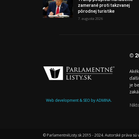
zamerané proti takzvanej
pôrodnej turistike
7. augusta 2026
© 2
Akék
ďalš
je b
zaká
Web development & SEO by ADMINA.
Nikt
© ParlamentnéListy.sk 2015 - 2024. Autorské práva sú