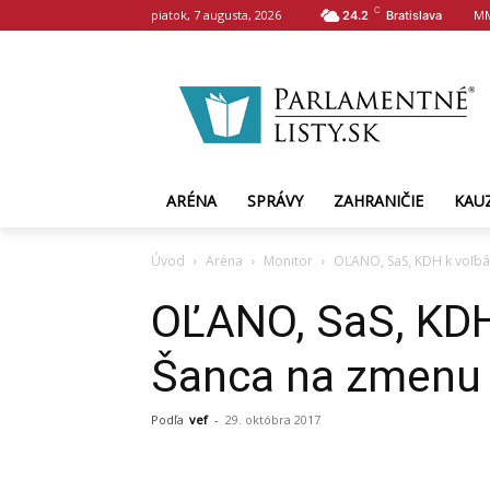
C
piatok, 7 augusta, 2026
MM
24.2
Bratislava
ARÉNA
SPRÁVY
ZAHRANIČIE
KAU
Úvod
Aréna
Monitor
OĽANO, SaS, KDH k voľbá
OĽANO, SaS, KDH
Šanca na zmenu j
Podľa
vef
-
29. októbra 2017