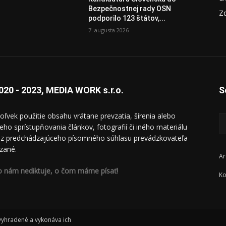
Bezpečnostnej rady OSN
Zd
podporilo 123 štátov,...
7. augusta 2026
020 - 2023, MEDIA WORK s.r.o.
S
oľvek použitie obsahu vrátane prevzatia, šírenia alebo
ieho sprístupňovania článkov, fotografií či iného materiálu
ez predchádzajúceho písomného súhlasu prevádzkovateľa
zané.
Ar
o nám nediktuje, o čom máme písať!
Ko
 vyhradené a vykonáva ich