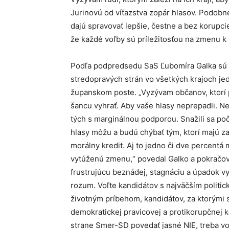
Jurinovú od víťazstva zopár hlasov. Podobne 
dajú spravovať lepšie, čestne a bez korupcie
že každé voľby sú príležitosťou na zmenu k 
Podľa podpredsedu SaS Ľubomíra Galka sú k
stredopravých strán vo všetkých krajoch j
županskom poste. „Vyzývam občanov, ktorí p
šancu vyhrať. Aby vaše hlasy neprepadli. Ne
tých s marginálnou podporou. Snažili sa po
hlasy môžu a budú chýbať tým, ktorí majú za
morálny kredit. Aj to jedno či dve percentá
vytúženú zmenu,“ povedal Galko a pokračova
frustrujúcu beznádej, stagnáciu a úpadok v
rozum. Voľte kandidátov s najväčším politi
životným príbehom, kandidátov, za ktorými st
demokratickej pravicovej a protikorupčnej k
strane Smer-SD povedať jasné NIE, treba vol