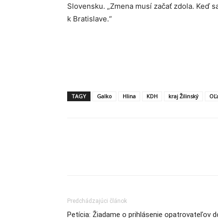
Slovensku. „Zmena musí začať zdola. Keď sa 
k Bratislave.“
TAGY
Galko
Hlina
KDH
kraj Žilinský
OĽ
Share
Predchádzajúci článok
Petícia: Žiadame o prihlásenie opatrovateľov d