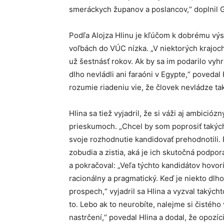
smeráckych županov a poslancov,“ doplnil G
Podľa Alojza Hlinu je kľúčom k dobrému výs
voľbách do VÚC nízka. „V niektorých krajoc
už šestnásť rokov. Ak by sa im podarilo vyhra
dlho nevládli ani faraóni v Egypte,“ povedal
rozumie riadeniu vie, že človek nevládze tak
Hlina sa tiež vyjadril, že si váži aj ambicióz
prieskumoch. „Chcel by som poprosiť takýcht
svoje rozhodnutie kandidovať prehodnotili. 
zobudia a zistia, aká je ich skutočná podpor
a pokračoval: „Veľa týchto kandidátov hovo
racionálny a pragmatický. Keď je niekto dlho
prospech,“ vyjadril sa Hlina a vyzval takých
to. Lebo ak to neurobíte, nalejme si čistého 
nastrčení,“ povedal Hlina a dodal, že opozíc