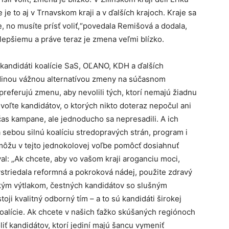
je to aj v Trnavskom kraji a v ďalších krajoch. Kraje sa
, no musíte prísť voliť,“povedala Remišová a dodala,
lepšiemu a práve teraz je zmena veľmi blízko.
andidáti koalície SaS, OĽANO, KDH a ďalších
edinou vážnou alternatívou zmeny na súčasnom
referujú zmenu, aby nevolili tých, ktorí nemajú žiadnu
voľte kandidátov, o ktorých nikto doteraz nepočul ani
čas kampane, ale jednoducho sa nepresadili. A ich
 sebou silnú koalíciu stredopravých strán, program i
 môžu v tejto jednokolovej voľbe pomôcť dosiahnuť
l: „Ak chcete, aby vo vašom kraji aroganciu moci,
ystriedala reformná a pokroková nádej, použite zdravý
ckým výtlakom, čestných kandidátov so slušným
oji kvalitný odborný tím – a to sú kandidáti širokej
oalície. Ak chcete v našich ťažko skúšaných regiónoch
iť kandidátov, ktorí jediní majú šancu vymeniť