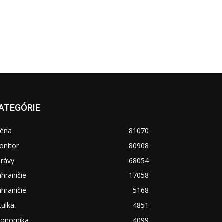
ATEGÓRIE
réna
81070
onitor
80908
právy
68054
hraničie
17058
hraničie
5168
tulka
4851
konomika
4099