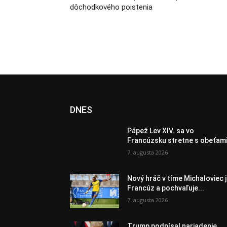
dôchodkového poistenia
DNES
Pápež Lev XIV. sa vo
Francúzsku stretne s obeťami.
7. augusta 2026
Nový hráč v tíme Michaloviec 
Francúz a pochvaľuje...
7. augusta 2026
Trump podpísal nariadenie