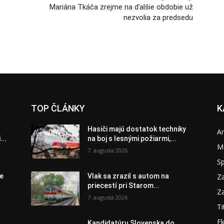
Mariána Tkáča zrejme na ďalšie obdobie už
nezvolia za predsedu
TOP ČLÁNKY
K
Hasiči majú dostatok techniky
A
..
na boj s lesnými požiarmi,...
M
7. augusta 2026
S
Za
je
Vlak sa zrazil s autom na
priecestí pri Starom...
Za
7. augusta 2026
Ti
E
Kandidatúru Slovenska do