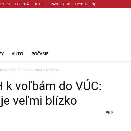
NT.SK
LETENKA
HOTEL
TRAVEL SHOP
CRYPTO [EN]
ZY
AUTO
POČASIE
m do VÚC: Šanca na zmenu je veľmi...
 k voľbám do VÚC:
e veľmi blízko
0