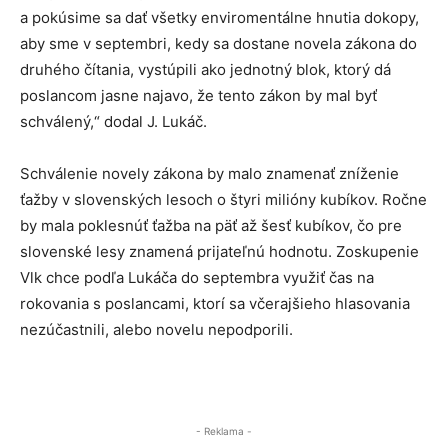
a pokúsime sa dať všetky enviromentálne hnutia dokopy,
aby sme v septembri, kedy sa dostane novela zákona do
druhého čítania, vystúpili ako jednotný blok, ktorý dá
poslancom jasne najavo, že tento zákon by mal byť
schválený,“ dodal J. Lukáč.
Schválenie novely zákona by malo znamenať zníženie
ťažby v slovenských lesoch o štyri milióny kubíkov. Ročne
by mala poklesnúť ťažba na päť až šesť kubíkov, čo pre
slovenské lesy znamená prijateľnú hodnotu. Zoskupenie
Vlk chce podľa Lukáča do septembra využiť čas na
rokovania s poslancami, ktorí sa včerajšieho hlasovania
nezúčastnili, alebo novelu nepodporili.
- Reklama -