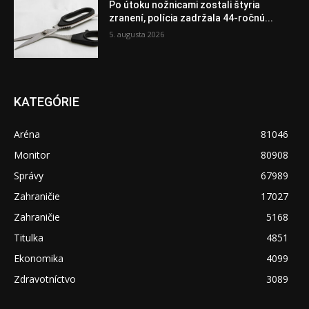
Po útoku nožnicami zostali štyria
zranení, polícia zadržala 44-ročnú...
5. augusta 2026
KATEGÓRIE
Aréna
81046
Monitor
80908
Správy
67989
Zahraničie
17027
Zahraničie
5168
Titulka
4851
Ekonomika
4099
Zdravotníctvo
3089