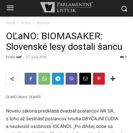
Úvod
Aréna
Monitor
OĽaNO: BIOMASAKER:
Slovenské lesy dostali šancu
Podľa
vef
-
27. júna 2018
0
OĽaNO (Autor: OĽaNO)
Novelu zákona predkladá dvadsať poslancov NR SR,
z toho až šestnásť poslancov hnutia OBYČAJNÍ ĽUDIA
a nezávislé osobnosti (OĽANO). „Po dlhšej dobe sa