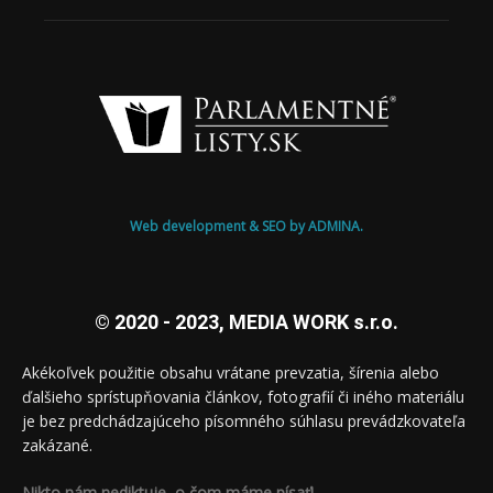
Web development & SEO by ADMINA.
© 2020 - 2023, MEDIA WORK s.r.o.
Akékoľvek použitie obsahu vrátane prevzatia, šírenia alebo
ďalšieho sprístupňovania článkov, fotografií či iného materiálu
je bez predchádzajúceho písomného súhlasu prevádzkovateľa
zakázané.
Nikto nám nediktuje, o čom máme písať!