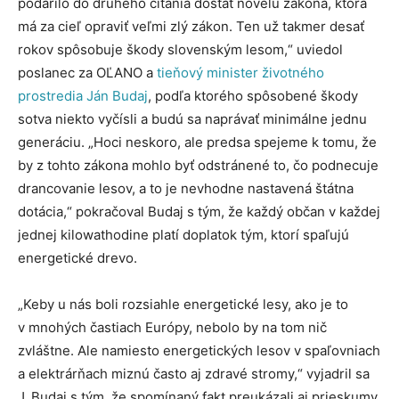
podarilo do druhého čítania dostať novelu zákona, ktorá
má za cieľ opraviť veľmi zlý zákon. Ten už takmer desať
rokov spôsobuje škody slovenským lesom,“ uviedol
poslanec za OĽANO a
tieňový minister životného
prostredia Ján Budaj
, podľa ktorého spôsobené škody
sotva niekto vyčísli a budú sa naprávať minimálne jednu
generáciu. „Hoci neskoro, ale predsa spejeme k tomu, že
by z tohto zákona mohlo byť odstránené to, čo podnecuje
drancovanie lesov, a to je nevhodne nastavená štátna
dotácia,“ pokračoval Budaj s tým, že každý občan v každej
jednej kilowathodine platí doplatok tým, ktorí spaľujú
energetické drevo.
„Keby u nás boli rozsiahle energetické lesy, ako je to
v mnohých častiach Európy, nebolo by na tom nič
zvláštne. Ale namiesto energetických lesov v spaľovniach
a elektrárňach miznú často aj zdravé stromy,“ vyjadril sa
J. Budaj s tým, že spomínaný fakt preukázali aj prieskumy