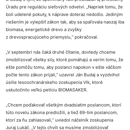
Úradu pre reguláciu sieťových odvetví. „Napriek tomu, že
boli udelené pokuty, k náprave doteraz nedošlo. Jediným
riešením je vylepšiť zákon tak, aby sa spaľovala naozaj iba
biomasa, energetické drevo a zvyšky
z drevospracujúceho priemyslu,“ pokračoval.
„V septembri nás čaká druhé čítanie, dovtedy chceme
zmobilizovať všetky sily, ktoré pomáhajú a verím tomu, že
ešte pomôžu tomu, aby poslanci napokon v ešte väčšom
počte tento zákon prijali,“ uzavrel Ján Budaj a vyzdvihol
úsilie lesoochranárskeho zoskupenia Vlk, ktoré
uskutočnilo veľkú petíciu BIOMASAKER.
„Chcem poďakovať všetkým dvadsiatim poslancom, ktorí
túto novelu zákona predložili, a tiež 69-tim poslancom,
ktorí za ňu zahlasovali,“ uviedol náčelník zoskupenia
Juraj Lukáč. „V tejto chvíli sa musíme zmobilizovať