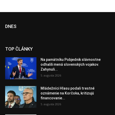
DNES
TOP ČLÁNKY
Na pamätníku Pobjednik slávnostne
odhalili mená slovenských vojakov.
Zahynuli...
5. augusta 2026
Mládežníci Hlasu podali trestné
oznámenie na Korčoka, kritizujú
financovanie...
5. augusta 2026