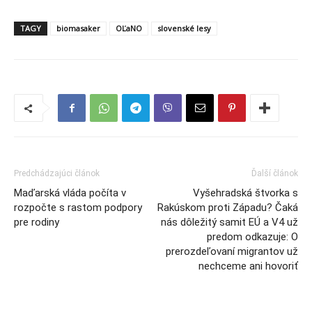
TAGY
biomasaker
OĽaNO
slovenské lesy
Predchádzajúci článok
Ďalší článok
Maďarská vláda počíta v
Vyšehradská štvorka s
rozpočte s rastom podpory
Rakúskom proti Západu? Čaká
pre rodiny
nás dôležitý samit EÚ a V4 už
predom odkazuje: O
prerozdeľovaní migrantov už
nechceme ani hovoriť