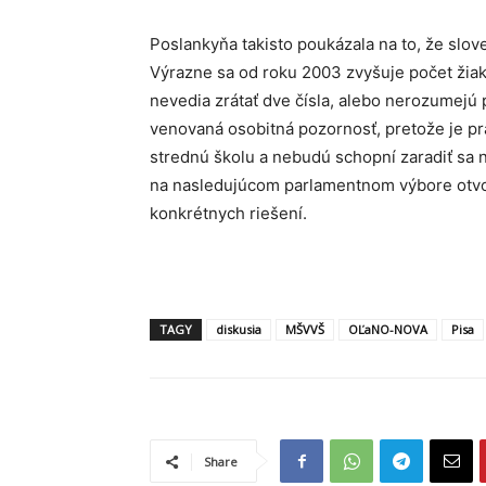
Poslankyňa takisto poukázala na to, že slo
Výrazne sa od roku 2003 zvyšuje počet žiako
nevedia zrátať dve čísla, alebo nerozumejú
venovaná osobitná pozornosť, pretože je 
strednú školu a nebudú schopní zaradiť sa n
na nasledujúcom parlamentnom výbore otvor
konkrétnych riešení.
TAGY
diskusia
MŠVVŠ
OĽaNO-NOVA
Pisa
Share