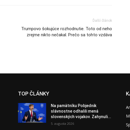
Ďalší článok
Trumpovo šokujúce rozhodnutie. Toto od neho
zrejme nikto nečakal. Prečo sa tohto vzdáva
TOP ČLÁNKY
K
Na pamätníku Pobjednik
A
slávnostne odhalili mená
M
slovenských vojakov. Zahynuli...
5. augusta 2026
S