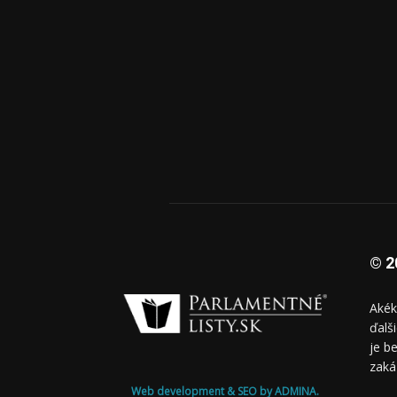
© 2
Akék
ďalš
je b
zaká
Web development & SEO by ADMINA.