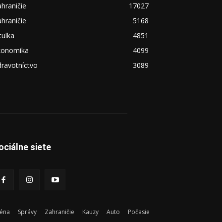
hraničie
17027
hraničie
5168
tulka
4851
konomika
4099
ravotníctvo
3089
ociálne siete
éna
Správy
Zahraničie
Kauzy
Auto
Počasie