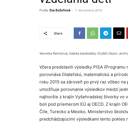
Podľa
Eva Božoňová
-
7. decembra 2016
Share
Veronika Remišová, líderka kandidátky OĽaNO (Autor: archív 
Včera predstavili výsledky PISA (Programu 
porovnáva čitateľskú, matematickú a príro
roku 2015 sa zároveň po prvý raz vôbec na p
umožňuje porovnanie výsledkov medzi jedno
najhoršie z krajín Vyšehradskej štvorky vo 
boli pod priemerom EÚ aj OECD. Z krajín OEC
Čile, Turecko a Mexiko. Ministerstvo školstv
predchádzajúcimi výsledkami tento pokles ni