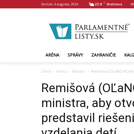
C
štvrtok, 6 augusta, 2026
M
22.9
Bratislava
ARÉNA
SPRÁVY
ZAHRANIČIE
KAU
Úvod
Aréna
Monitor
Remišová (OĽaNO-NOVA): Vy
Remišová (OĽaN
ministra, aby otv
predstavil riešen
vzdelania detí