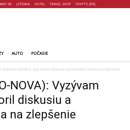
MNT.SK
LETENKA
HOTEL
TRAVEL SHOP
CRYPTO [EN]
ZY
AUTO
POČASIE
zývam ministra, aby otvoril diskusiu a predstavil riešenia na zlepšenie...
O-NOVA): Vyzývam
oril diskusiu a
ia na zlepšenie