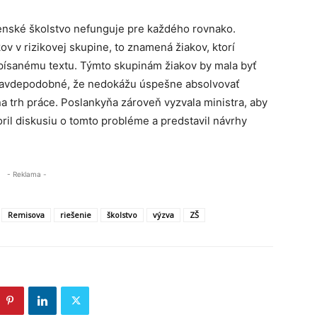
venské školstvo nefunguje pre každého rovnako.
v v rizikovej skupine, to znamená žiakov, ktorí
 písanému textu. Týmto skupinám žiakov by mala byť
pravdepodobné, že nedokážu úspešne absolvovať
a trh práce. Poslankyňa zároveň vyzvala ministra, aby
il diskusiu o tomto probléme a predstavil návrhy
- Reklama -
Remisova
riešenie
školstvo
výzva
ZŠ