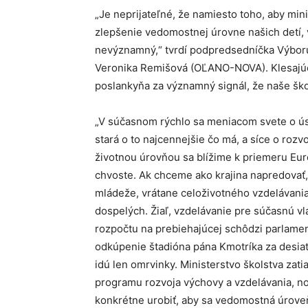
„Je neprijateľné, že namiesto toho, aby min
zlepšenie vedomostnej úrovne našich detí, vy
nevýznamný,“ tvrdí podpredsedníčka Výboru
Veronika Remišová (OĽANO-NOVA). Klesajúc
poslankyňa za významný signál, že naše š
„V súčasnom rýchlo sa meniacom svete o úsp
stará o to najcennejšie čo má, a síce o rozv
životnou úrovňou sa blížime k priemeru Eur
chvoste. Ak chceme ako krajina napredovať,
mládeže, vrátane celoživotného vzdelávania 
dospelých. Žiaľ, vzdelávanie pre súčasnú vlád
rozpočtu na prebiehajúcej schôdzi parlament
odkúpenie štadióna pána Kmotríka za desiatk
idú len omrvinky. Ministerstvo školstva zat
programu rozvoja výchovy a vzdelávania, no
konkrétne urobiť, aby sa vedomostná úroveň