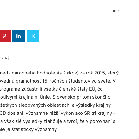
0
V. R.)
medzinárodného hodnotenia žiakov) za rok 2015, ktorý
dovednú gramotnosť 15-ročných študentov vo svete. V
rograme zúčastnili všetky členské štáty EÚ, čo
tlivými krajinami Únie. Slovensko pritom skončilo
všetkých sledovaných oblastiach, a výsledky krajiny
D dosiahli významne nižší výkon ako SR tri krajiny –
a však zlé výsledky zľahčuje a tvrdí, že v porovnaní s
e je štatisticky významný.