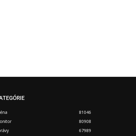
ATEGÓRIE
réna
81046
onitor
80908
právy
67989