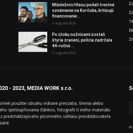
Za
Mládežníci Hlasu podali trestné
oznámenie na Korčoka, kritizujú
Za
financovanie...
Ti
5. augusta 2026
E
Po útoku nožnicami zostali
Zd
štyria zranení, polícia zadržala
44-ročnú...
5. augusta 2026
020 - 2023, MEDIA WORK s.r.o.
S
oľvek použitie obsahu vrátane prevzatia, šírenia alebo
ieho sprístupňovania článkov, fotografií či iného materiálu
ez predchádzajúceho písomného súhlasu prevádzkovateľa
zané.
Ar