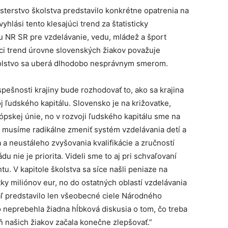
isterstvo školstva predstavilo konkrétne opatrenia na
hlási tento klesajúci trend za štatisticky
 NR SR pre vzdelávanie, vedu, mládež a šport
i trend úrovne slovenských žiakov považuje
kolstvo sa uberá dlhodobo nesprávnym smerom.
ešnosti krajiny bude rozhodovať to, ako sa krajina
oj ľudského kapitálu. Slovensko je na križovatke,
ópskej únie, no v rozvoji ľudského kapitálu sme na
 musíme radikálne zmeniť systém vzdelávania detí a
a neustáleho zvyšovania kvalifikácie a zručností
u nie je priorita. Videli sme to aj pri schvaľovaní
u. V kapitole školstva sa síce našli peniaze na
y miliónov eur, no do ostatných oblastí vzdelávania
iaľ predstavilo len všeobecné ciele Národného
 neprebehla žiadna hĺbková diskusia o tom, čo treba
 našich žiakov začala konečne zlepšovať.”