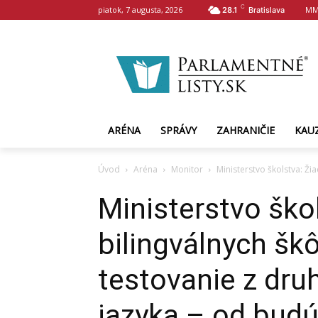
C
piatok, 7 augusta, 2026
MM
28.1
Bratislava
ARÉNA
SPRÁVY
ZAHRANIČIE
KAU
Úvod
Aréna
Monitor
Ministerstvo školstva: Ži
Ministerstvo škol
bilingválnych škô
testovanie z dr
jazyka – od bud