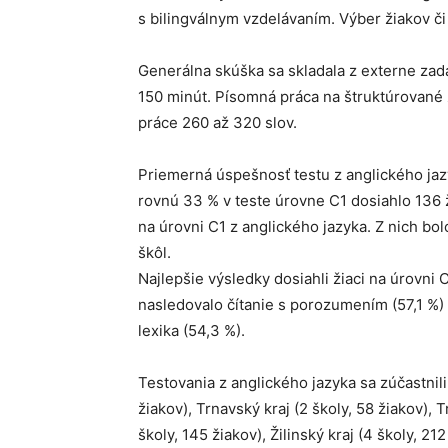
s bilingválnym vzdelávaním. Výber žiakov či
Generálna skúška sa skladala z externe zada
150 minút. Písomná práca na štruktúrované
práce 260 až 320 slov.
Priemerná úspešnosť testu z anglického jaz
rovnú 33 % v teste úrovne C1 dosiahlo 136 ži
na úrovni C1 z anglického jazyka. Z nich bo
škôl.
Najlepšie výsledky dosiahli žiaci na úrovni
nasledovalo čítanie s porozumením (57,1 %) a
lexika (54,3 %).
Testovania z anglického jazyka sa zúčastnili 
žiakov), Trnavský kraj (2 školy, 58 žiakov), T
školy, 145 žiakov), Žilinský kraj (4 školy, 21