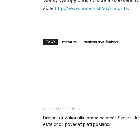
Všetky výstupy budú do konca školského 
sídle
http://www.nucem.sk/sk/maturita
.
TAGY
maturita
ministerstvo školstva
Share
Predchádzajúci článok
Diskusia k Zákonníku práce nekončí. Svoje si k 
ešte chcú povedať piati poslanci