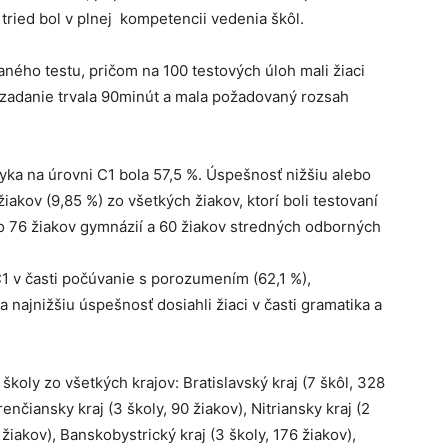
 tried bol v plnej kompetencii vedenia škôl.
ného testu, pričom na 100 testových úloh mali žiaci
 zadanie trvala 90minút a mala požadovaný rozsah
yka na úrovni C1 bola 57,5 %. Úspešnosť nižšiu alebo
akov (9,85 %) zo všetkých žiakov, ktorí boli testovaní
lo 76 žiakov gymnázií a 60 žiakov stredných odborných
 C1 v časti počúvanie s porozumením (62,1 %),
 najnižšiu úspešnosť dosiahli žiaci v časti gramatika a
školy zo všetkých krajov: Bratislavský kraj (7 škôl, 328
renčiansky kraj (3 školy, 90 žiakov), Nitriansky kraj (2
2 žiakov), Banskobystrický kraj (3 školy, 176 žiakov),