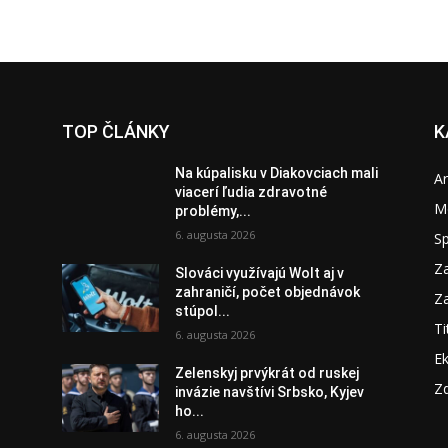
TOP ČLÁNKY
K
Na kúpalisku v Diakovciach mali
A
viacerí ľudia zdravotné
M
problémy,...
6. augusta 2026
S
Za
Slováci využívajú Wolt aj v
zahraničí, počet objednávok
Za
stúpol...
Ti
6. augusta 2026
E
Zelenskyj prvýkrát od ruskej
e
Zd
invázie navštívi Srbsko, Kyjev
ho...
6. augusta 2026