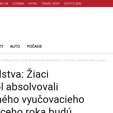
NT.SK
LETENKA
HOTEL
TRAVEL SHOP
CRYPTO [EN]
ZY
AUTO
POČASIE
aci bilingválnych škôl absolvovali testovanie z druhého vyučovacieho jazyka –...
stva: Žiaci
l absolvovali
uhého vyučovacieho
úceho roka budú