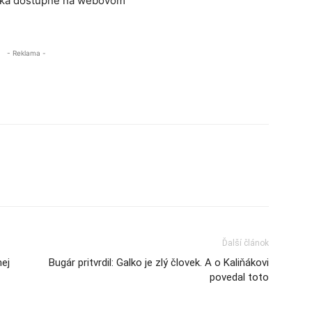
roka dostupné na webovom
- Reklama -
Ďalší článok
nej
Bugár pritvrdil: Galko je zlý človek. A o Kaliňákovi
povedal toto