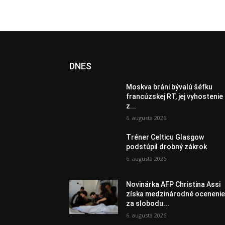
DNES
Moskva bráni bývalú šéfku
francúzskej RT, jej vyhostenie
z...
6. augusta 2026
Tréner Celticu Glasgow
podstúpil drobný zákrok
6. augusta 2026
Novinárka AFP Christina Assi
získa medzinárodné oceneni
za slobodu...
6. augusta 2026