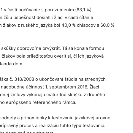
 C1 v časti počúvanie s porozumením (63,1 %),
ižšiu úspešnosť dosiahli žiaci v časti čítanie
 žiakov z ruského jazyka bol 40,0 % chlapcov a 60,0 %
j skúšky dobrovoľne prvýkrát. Tá sa konala formou
žiakov bola príležitosťou overiť si, či ich jazyková
štandardom.
ška č. 318/2008 o ukončovaní štúdia na stredných
á nadobudne účinnosť 1. septembrom 2016. Žiaci
odnej zmluvy vykonajú maturitnú skúšku z druhého
ého európskeho referenčného rámca.
odnety a pripomienky k testovaniu jazykovej úrovne
rípravný proces a realizáciu tohto typu testovania.