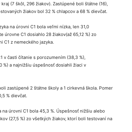
 kraj (7 škôl, 296 žiakov). Zastúpené boli štátne (16),
estovaných žiakov bol 32 % chlapcov a 68 % dievčat.
ka na úrovni C1 bola veľmi nízka, len 31,0
te úrovne C1 dosiahlo 28 žiakov(až 65,12 %) zo
vni C1 z nemeckého jazyka.
C1 v časti čítanie s porozumením (38,3 %),
%) a najnižšiu úspešnosť dosiahli žiaci v
li zastúpené 2 štátne školy a 1 cirkevná škola. Pomer
,5 % dievčat.
 na úrovni C1 bola 45,3 %. Úspešnosť nižšiu alebo
ov (27,5 %) zo všetkých žiakov, ktorí boli testovaní na