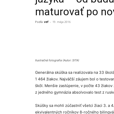
maturovať po n
Podľa
vef
-
19. mája 2016
Share
Ilustračná fotografia (Autor: SITA)
Generálna skúška sa realizovala na 33 školá
1 464 žiakov. Najväčší záujem bol o testovan
škôl. Menšie zastúpenie, v počte 43 žiakov
z jedného gymnázia absolvovalo test z rusk
Skúšky sa mohli zúčastniť všetci žiaci 3. a 
ekvivalentných ročníkov 8-ročného bilingvá