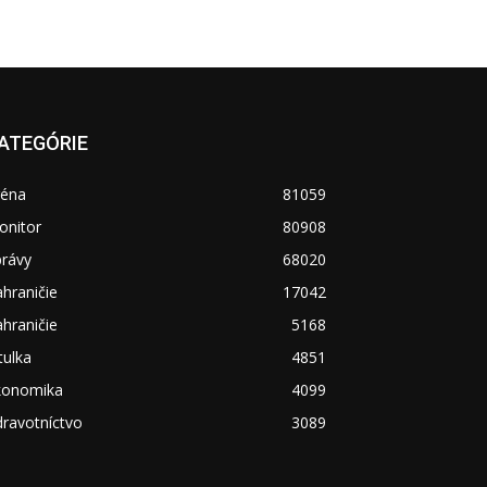
ATEGÓRIE
réna
81059
onitor
80908
právy
68020
hraničie
17042
hraničie
5168
tulka
4851
konomika
4099
ravotníctvo
3089