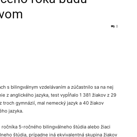
ovom
0
ch s bilingválnym vzdelávaním a zúčastnilo sa na nej
ie z anglického jazyka, test vypĺňalo 1 381 žiakov z 29
 z troch gymnázií, mal nemecký jazyk a 40 žiakov
ého jazyka.
4. ročníka 5-ročného bilingválneho štúdia alebo žiaci
lneho štúdia, prípadne iná ekvivalentná skupina žiakov