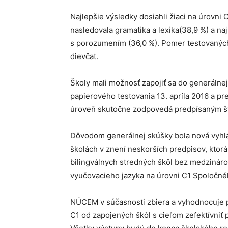
Najlepšie výsledky dosiahli žiaci na úrovni
nasledovala gramatika a lexika(38,9 %) a najn
s porozumením (36,0 %). Pomer testovaných
dievčat.
Školy mali možnosť zapojiť sa do generálne
papierového testovania 13. apríla 2016 a pre 
úroveň skutočne zodpovedá predpísaným 
Dôvodom generálnej skúšky bola nová vyhlá
školách v znení neskorších predpisov, ktor
bilingválnych stredných škôl bez medzinár
vyučovacieho jazyka na úrovni C1 Spoločn
NÚCEM v súčasnosti zbiera a vyhodnocuje p
C1 od zapojených škôl s cieľom zefektívniť p