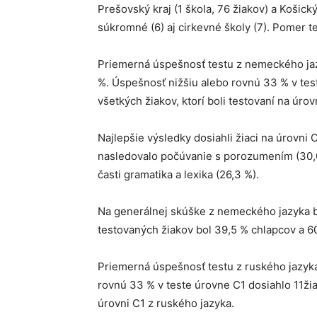
Prešovský kraj (1 škola, 76 žiakov) a Košický
súkromné (6) aj cirkevné školy (7). Pomer t
Priemerná úspešnosť testu z nemeckého jazy
%. Úspešnosť nižšiu alebo rovnú 33 % v tes
všetkých žiakov, ktorí boli testovaní na úro
Najlepšie výsledky dosiahli žiaci na úrovni 
nasledovalo počúvanie s porozumením (30,0 
časti gramatika a lexika (26,3 %).
Na generálnej skúške z nemeckého jazyka bo
testovaných žiakov bol 39,5 % chlapcov a 60
Priemerná úspešnosť testu z ruského jazyka
rovnú 33 % v teste úrovne C1 dosiahlo 11žiak
úrovni C1 z ruského jazyka.