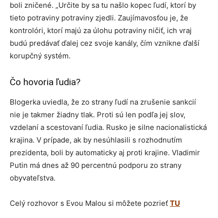
boli zničené. „Určite by sa tu našlo kopec ľudí, ktorí by
tieto potraviny potraviny zjedli. Zaujímavosťou je, že
kontrolóri, ktorí majú za úlohu potraviny ničiť, ich vraj
budú predávať ďalej cez svoje kanály, čím vznikne ďalší
korupčný systém.
Čo hovoria ľudia?
Blogerka uviedla, že zo strany ľudí na zrušenie sankcií
nie je takmer žiadny tlak. Proti sú len podľa jej slov,
vzdelaní a scestovaní ľudia. Rusko je silne nacionalistická
krajina. V prípade, ak by nesúhlasili s rozhodnutím
prezidenta, boli by automaticky aj proti krajine. Vladimir
Putin má dnes až 90 percentnú podporu zo strany
obyvateľstva.
Celý rozhovor s Evou Malou si môžete pozrieť
TU