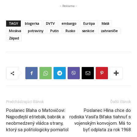
- Reklama -
TAGY
blogerka
DVTV
embargo
Európa
Malá
Moskva
potraviny
Putin
Rusko
sankcie
zahraničie
Západ
Predchádzajúci článok
Ďalší článok
Poslanec Blaha o Matovičovi:
Poslanec Hlina chce do
Najpodlejší eštebák, babrák a
rodiska Vasiľa Biľaka tiahnuť s
neobmedzený vládca strany,
vojenským konvojom. Má to
ktorý sa politologicky pomiatol
byť odplata za rok 1968