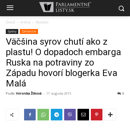
Úvod
Aréna
Monitor
Správy
Zahraničie
Väčšina syrov chutí ako z
plastu! O dopadoch embarga
Ruska na potraviny zo
Západu hovorí blogerka Eva
Malá
Podľa
Veronika Žilková
-
17. augusta 2015
0