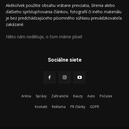
Akékoľvek použitie obsahu vrátane prevzatia, šírenia alebo
ďalšieho sprístupňovania článkov, fotografií či iného materiálu
je bez predchádzajúceho písomného súhlasu prevádzkovateľa
zakázané.
Nikto nám nediktuje, o čom máme písať!
Sociálne siete
Aréna
Správy
Zahraničie
Kauzy
Auto
Počasie
Kontakt
Reklama
PR články
GDPR