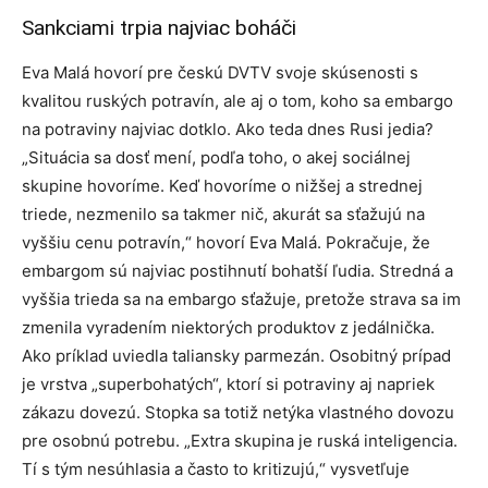
Sankciami trpia najviac boháči
Eva Malá hovorí pre českú DVTV svoje skúsenosti s
kvalitou ruských potravín, ale aj o tom, koho sa embargo
na potraviny najviac dotklo. Ako teda dnes Rusi jedia?
„Situácia sa dosť mení, podľa toho, o akej sociálnej
skupine hovoríme. Keď hovoríme o nižšej a strednej
triede, nezmenilo sa takmer nič, akurát sa sťažujú na
vyššiu cenu potravín,“ hovorí Eva Malá. Pokračuje, že
embargom sú najviac postihnutí bohatší ľudia. Stredná a
vyššia trieda sa na embargo sťažuje, pretože strava sa im
zmenila vyradením niektorých produktov z jedálnička.
Ako príklad uviedla taliansky parmezán. Osobitný prípad
je vrstva „superbohatých“, ktorí si potraviny aj napriek
zákazu dovezú. Stopka sa totiž netýka vlastného dovozu
pre osobnú potrebu. „Extra skupina je ruská inteligencia.
Tí s tým nesúhlasia a často to kritizujú,“ vysvetľuje