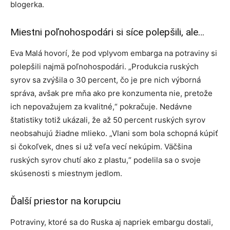
blogerka.
Miestni poľnohospodári si síce polepšili, ale…
Eva Malá hovorí, že pod vplyvom embarga na potraviny si
polepšili najmä poľnohospodári. „Produkcia ruských
syrov sa zvýšila o 30 percent, čo je pre nich výborná
správa, avšak pre mňa ako pre konzumenta nie, pretože
ich nepovažujem za kvalitné,“ pokračuje. Nedávne
štatistiky totiž ukázali, že až 50 percent ruských syrov
neobsahujú žiadne mlieko. „Vlani som bola schopná kúpiť
si čokoľvek, dnes si už veľa vecí nekúpim. Väčšina
ruských syrov chutí ako z plastu,“ podelila sa o svoje
skúsenosti s miestnym jedlom.
Ďalší priestor na korupciu
Potraviny, ktoré sa do Ruska aj napriek embargu dostali,