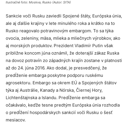
Ilustračné foto: Moskva, Rusko (Autor: SITA)
Sankcie voči Rusku zaviedli Spojené štáty, Európska únia,
ale aj ďalšie krajiny v lete minulého roka a krátko na to
Rusko reagovalo potravinovým embargom. To sa týka
ovocia, zeleniny, mäsa, mlieka a mliečnych výrobkov, ako
aj morských produktov. Prezident Vladimír Putin však
približne koncom júna oznámil, že doterajší zákaz Ruska
na dovoz potravín zo západných krajín zostane v platnosti
až do 24. júna 2016. Ako dodal, je presvedčený, že
predĺženie embarga poskytne podporu ruskému
agrosektoru. Embargo sa okrem EÚ a Spojených štátov
týka aj Austrálie, Kanady a Nórska, Čiernej Hory,
Lichtenštajnska a Islandu. Predĺženie embarga sa
očakávalo, keďže tesne predtým Európska únia rozhodla
o predĺžení hospodárskych sankcií voči Rusku o šesť
mesiacov.