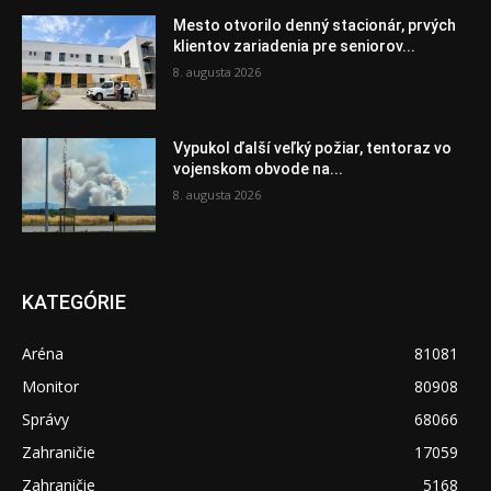
Mesto otvorilo denný stacionár, prvých
klientov zariadenia pre seniorov...
8. augusta 2026
Vypukol ďalší veľký požiar, tentoraz vo
vojenskom obvode na...
8. augusta 2026
KATEGÓRIE
Aréna
81081
Monitor
80908
Správy
68066
Zahraničie
17059
Zahraničie
5168