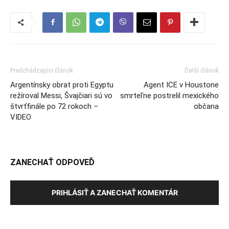
Predchádzajúci článok
Ďalší článok
Argentínsky obrat proti Egyptu
Agent ICE v Houstone
režíroval Messi, Švajčiari sú vo
smrteľne postrelil mexického
štvrťfinále po 72 rokoch –
občana
VIDEO
ZANECHAŤ ODPOVEĎ
PRIHLÁSIŤ A ZANECHAŤ KOMENTÁR