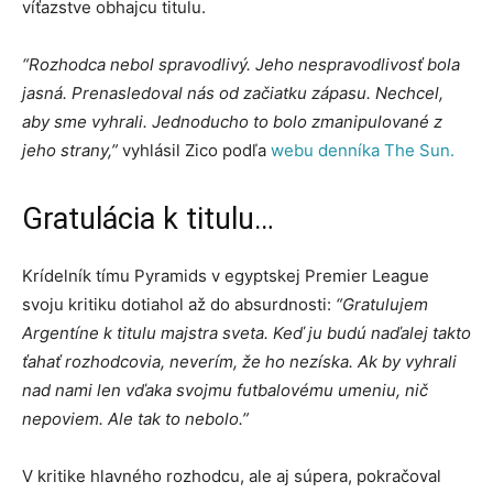
víťazstve obhajcu titulu.
“Rozhodca nebol spravodlivý. Jeho nespravodlivosť bola
jasná. Prenasledoval nás od začiatku zápasu. Nechcel,
aby sme vyhrali. Jednoducho to bolo zmanipulované z
jeho strany,”
vyhlásil Zico podľa
webu denníka The Sun.
Gratulácia k titulu…
Krídelník tímu Pyramids v egyptskej Premier League
svoju kritiku dotiahol až do absurdnosti:
“Gratulujem
Argentíne k titulu majstra sveta. Keď ju budú naďalej takto
ťahať rozhodcovia, neverím, že ho nezíska. Ak by vyhrali
nad nami len vďaka svojmu futbalovému umeniu, nič
nepoviem. Ale tak to nebolo.”
V kritike hlavného rozhodcu, ale aj súpera, pokračoval