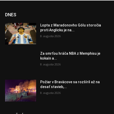
DNES
Lopta z Maradonovho Gólu storočia
proti Anglicku je na...
8. augusta 2026
Za smrťou hráča NBA z Memphisu je
kokaín a...
8. augusta 2026
Požiar v Braväcove sa rozšíril až na
desať stavieb,...
8. augusta 2026