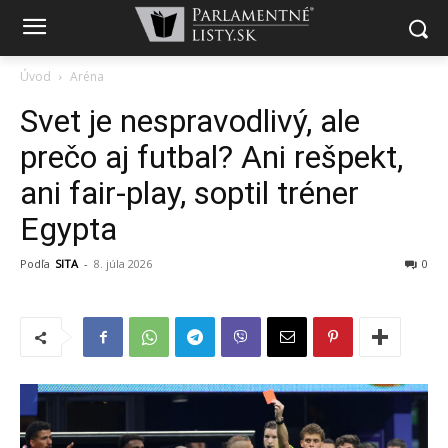
Úvod
Aréna
Svet je nespravodlivý, ale
prečo aj futbal? Ani rešpekt,
ani fair-play, soptil tréner
Egypta
Podľa
SITA
-
8. júla 2026
0