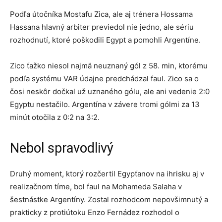
Podľa útočníka Mostafu Zica, ale aj trénera Hossama
Hassana hlavný arbiter previedol nie jedno, ale sériu
rozhodnutí, ktoré poškodili Egypt a pomohli Argentíne.
Zico ťažko niesol najmä neuznaný gól z 58. min, ktorému
podľa systému VAR údajne predchádzal faul. Zico sa o
čosi neskôr dočkal už uznaného gólu, ale ani vedenie 2:0
Egyptu nestačilo. Argentína v závere tromi gólmi za 13
minút otočila z 0:2 na 3:2.
Nebol spravodlivý
Druhý moment, ktorý rozčertil Egypťanov na ihrisku aj v
realizačnom tíme, bol faul na Mohameda Salaha v
šestnástke Argentíny. Zostal rozhodcom nepovšimnutý a
prakticky z protiútoku Enzo Fernádez rozhodol o