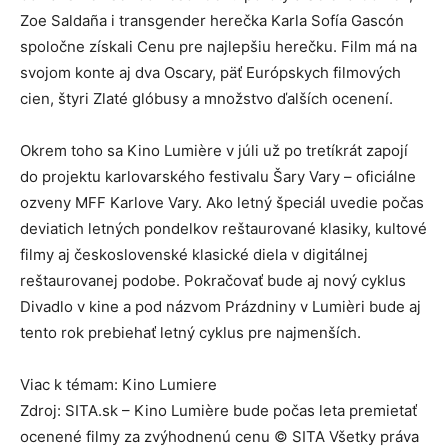
Zoe Saldaña i transgender herečka Karla Sofía Gascón
spoločne získali Cenu pre najlepšiu herečku. Film má na
svojom konte aj dva Oscary, päť Európskych filmových
cien, štyri Zlaté glóbusy a množstvo ďalších ocenení.
Okrem toho sa Kino Lumière v júli už po tretíkrát zapojí
do projektu karlovarského festivalu Šary Vary – oficiálne
ozveny MFF Karlove Vary. Ako letný špeciál uvedie počas
deviatich letných pondelkov reštaurované klasiky, kultové
filmy aj československé klasické diela v digitálnej
reštaurovanej podobe. Pokračovať bude aj nový cyklus
Divadlo v kine a pod názvom Prázdniny v Lumièri bude aj
tento rok prebiehať letný cyklus pre najmenších.
Viac k témam: Kino Lumiere
Zdroj: SITA.sk – Kino Lumière bude počas leta premietať
ocenené filmy za zvýhodnenú cenu © SITA Všetky práva