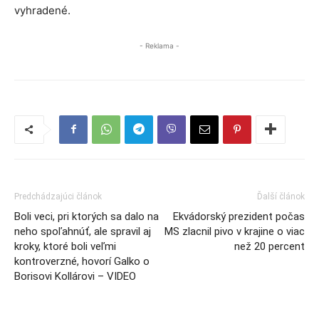
vyhradené.
- Reklama -
Predchádzajúci článok
Ďalší článok
Boli veci, pri ktorých sa dalo na
Ekvádorský prezident počas
neho spoľahnúť, ale spravil aj
MS zlacnil pivo v krajine o viac
kroky, ktoré boli veľmi
než 20 percent
kontroverzné, hovorí Galko o
Borisovi Kollárovi – VIDEO