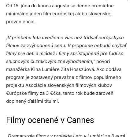
Od 15. júna do konca augusta sa denne premietne
minimálne jeden film európskej alebo slovenskej
proveniencie.
„V priebehu leta uvedieme viac než tridsať európskych
filmov za zvýhodnenú cenu. V programe nebudú chýbať
filmy pre deti a mládež i filmy sprístupnené pre ľudí so
sluchovým či zrakovým znevýhodnením,“
hovorí
manažérka Kina Lumière Zita Hosszúová. Ako dodáva,
program je zostavený prevažne z filmov populárneho
projektu Asociácie slovenských filmových klubov
€urópske filmy za 3 €čka, tento rok bude zároveň
doplnený ďalšími titulmi.
Filmy ocenené v Cannes
„Dramaturgia filmov v projekte Leto v Lumièri za 3 eurá