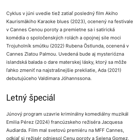
Cyklus v júni uvedie tiež zatiaľ posledný film Akiho
Kaurismäkiho Karaoke blues (2023), ocenený na festivale
v Cannes Cenou poroty a premietne sa i satirická
komédia o spoločenských rolách a opojnej sile moci
Trojuholník smútku (2022) Rubena Östlunda, ocenená v
Cannes Zlatou Palmou. Uvedená bude aj mysteriózna
islandská balada o dare materskej lásky, ktorý sa môže
ľahko zmeniť na najstrašnejšie prekliatie, Ada (2021)
debutujúceho Valdimara Jóhannssona.
Letný špeciál
Júnový program uzavrie kriminálny komediálny muzikál
Emilia Pérez (2024) francúzskeho režiséra Jacquesa
Audiarda. Film mal svetovú premiéru na MFF Cannes,
odkiaľ si režisér odniesol Cenu poroty a Selena Gomez,