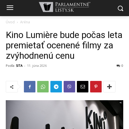
Úvod
Aréna
Kino Lumière bude počas leta
premietať ocenené filmy za
zvýhodnenú cenu
Podľa
SITA
-
11. júna 2026
0