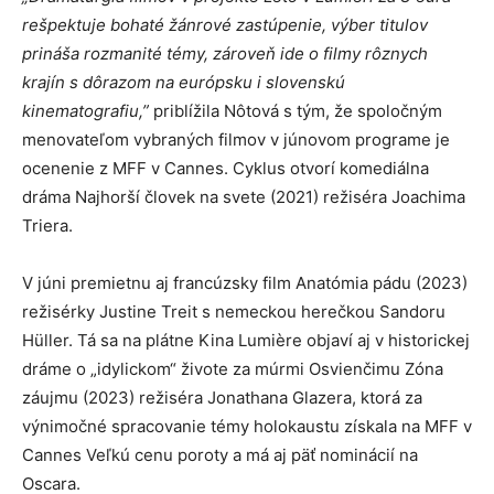
rešpektuje bohaté žánrové zastúpenie, výber titulov
prináša rozmanité témy, zároveň ide o filmy rôznych
krajín s dôrazom na európsku i slovenskú
kinematografiu,”
priblížila Nôtová s tým, že spoločným
menovateľom vybraných filmov v júnovom programe je
ocenenie z MFF v Cannes. Cyklus otvorí komediálna
dráma Najhorší človek na svete (2021) režiséra Joachima
Triera.
V júni premietnu aj francúzsky film Anatómia pádu (2023)
režisérky Justine Treit s nemeckou herečkou Sandoru
Hüller. Tá sa na plátne Kina Lumière objaví aj v historickej
dráme o „idylickom“ živote za múrmi Osvienčimu Zóna
záujmu (2023) režiséra Jonathana Glazera, ktorá za
výnimočné spracovanie témy holokaustu získala na MFF v
Cannes Veľkú cenu poroty a má aj päť nominácií na
Oscara.