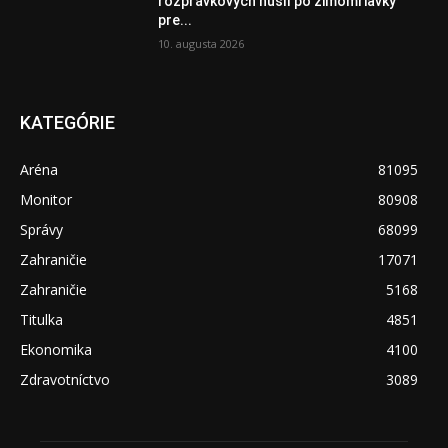
rozprávkových huslí po zimomriavky
pre...
10. augusta 2026
KATEGÓRIE
Aréna
81095
Monitor
80908
Správy
68099
Zahraničie
17071
Zahraničie
5168
Titulka
4851
Ekonomika
4100
Zdravotníctvo
3089