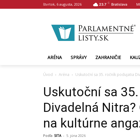
C
štvrtok, 6 augusta, 2026
M
23.7
Bratislava
ARÉNA
SPRÁVY
ZAHRANIČIE
KAU
Úvod
Aréna
Uskutoční sa 35. ročník podujatia Di
Uskutoční sa 35.
Divadelná Nitra?
na kultúrne ang
Podľa
SITA
-
5. júna 2026