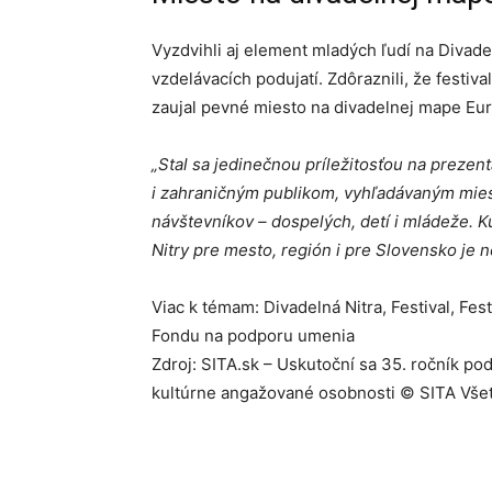
Vyzdvihli aj element mladých ľudí na Divade
vzdelávacích podujatí. Zdôraznili, že festiv
zaujal pevné miesto na divadelnej mape Eur
„Stal sa jedinečnou príležitosťou na prezen
i zahraničným publikom, vyhľadávaným mies
návštevníkov – dospelých, detí i mládeže. 
Nitry pre mesto, región i pre Slovensko je 
Viac k témam: Divadelná Nitra, Festival, Fes
Fondu na podporu umenia
Zdroj: SITA.sk – Uskutoční sa 35. ročník pod
kultúrne angažované osobnosti © SITA Vše