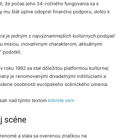
li, že počas jeho 34-ročného fungovania sa s
 mu štát úplne odoprel finančnú podporu, došlo k
tra je jedným z najvýznamnejších kultúrnych podujatí
u misiou, inovatívnym charakterom, aktuálnymi
”
podotkli.
v roku 1992 sa stal dôležitou platformou kultúrnej
ý je renomovanými divadelnými inštitúciami a
ž slávne osobnosti európskeho scénického umenia.
bsah nad týmto textom
kliknite sem
j scéne
la renomé a stala sa overenou značkou na