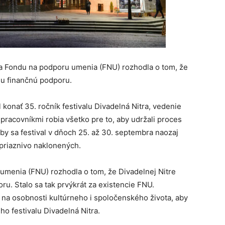
ada Fondu na podporu umenia (FNU) rozhodla o tom, že
nu finančnú podporu.
konať 35. ročník festivalu Divadelná Nitra, vedenie
upracovníkmi robia všetko pre to, aby udržali proces
 aby sa festival v dňoch 25. až 30. septembra naozaj
priaznivo naklonených.
umenia (FNU) rozhodla o tom, že Divadelnej Nitre
u. Stalo sa tak prvýkrát za existencie FNU.
i na osobnosti kultúrneho i spoločenského života, aby
o festivalu Divadelná Nitra.