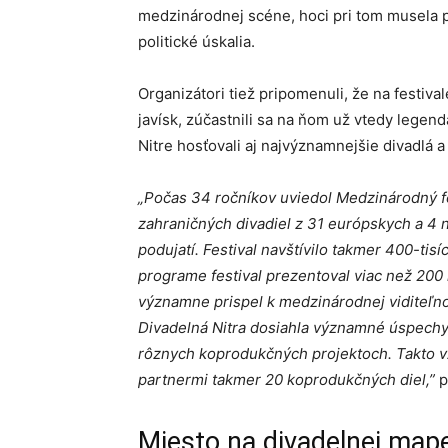
medzinárodnej scéne, hoci pri tom musela
politické úskalia.
Organizátori tiež pripomenuli, že na festiv
javísk, zúčastnili sa na ňom už vtedy legend
Nitre hosťovali aj najvýznamnejšie divadlá a
„Počas 34 ročníkov uviedol Medzinárodný fe
zahraničných divadiel z 31 európskych a 4 
podujatí. Festival navštívilo takmer 400-tis
programe festival prezentoval viac než 200 
významne prispel k medzinárodnej viditeľnos
Divadelná Nitra dosiahla významné úspechy 
rôznych koprodukčných projektoch. Takto vzn
partnermi takmer 20 koprodukčných diel,”
p
Miesto na divadelnej map