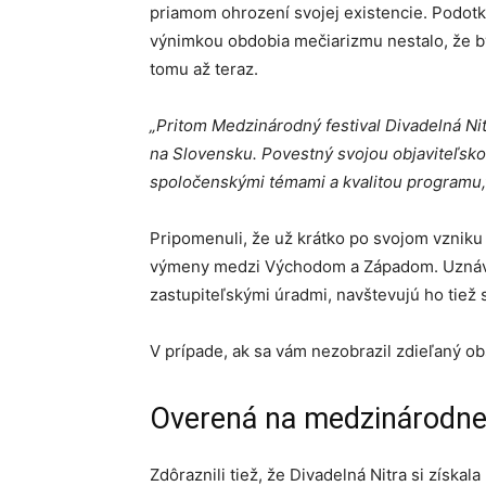
priamom ohrození svojej existencie. Podotk
výnimkou obdobia mečiarizmu nestalo, že by
tomu až teraz.
„Pritom Medzinárodný festival Divadelná Ni
na Slovensku. Povestný svojou objaviteľsko
spoločenskými témami a kvalitou programu,
Pripomenuli, že už krátko po svojom vzniku 
výmeny medzi Východom a Západom. Uznávan
zastupiteľskými úradmi, navštevujú ho tie
V prípade, ak sa vám nezobrazil zdieľaný o
Overená na medzinárodne
Zdôraznili tiež, že Divadelná Nitra si získa