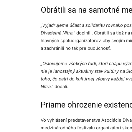
Obrátili sa na samotné m
„Vyjadrujeme účasť a solidaritu rovnako po
Divadelná Nitra,”
doplnili. Obrátili sa tiež n
hlavných spoluorganizátorov, aby svojím mi
a zachránili ho tak pre budúcnosť.
„Oslovujeme všetkých ľudí, ktorí chápu význ
nie je ľahostajný aktuálny stav kultúry na 
toho, čo patrí do kultúrnej výbavy každej v
Nitra,”
dodali.
Priame ohrozenie existen
Vo vyhlásení predstavenstva Asociácie Diva
medzinárodného festivalu organizátori skonš