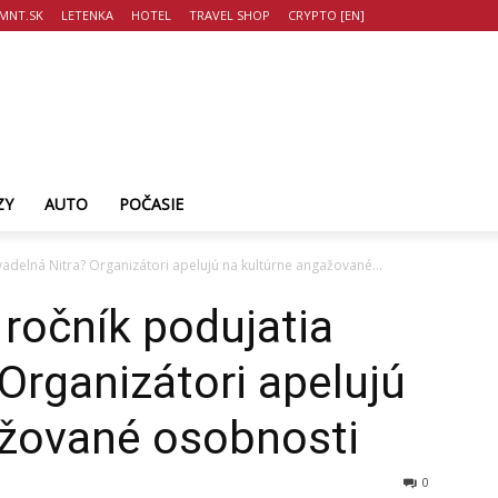
MNT.SK
LETENKA
HOTEL
TRAVEL SHOP
CRYPTO [EN]
ZY
AUTO
POČASIE
vadelná Nitra? Organizátori apelujú na kultúrne angažované...
 ročník podujatia
 Organizátori apelujú
ažované osobnosti
0