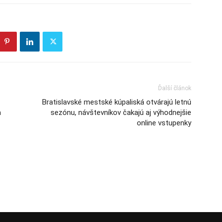
Ďalší článok
Bratislavské mestské kúpaliská otvárajú letnú
a
sezónu, návštevníkov čakajú aj výhodnejšie
online vstupenky