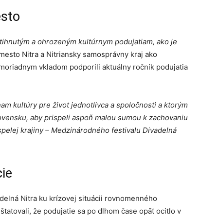
esto
stihnutým a ohrozeným kultúrnym podujatiam, ako je
a mesto Nitra a Nitriansky samosprávny kraj ako
moriadnym vkladom podporili aktuálny ročník podujatia
am kultúry pre život jednotlivca a spoločnosti a ktorým
Slovensku, aby prispeli aspoň malou sumou k zachovaniu
yspelej krajiny – Medzinárodného festivalu Divadelná
cie
delná Nitra ku krízovej situácii rovnomenného
tatovali, že podujatie sa po dlhom čase opäť ocitlo v