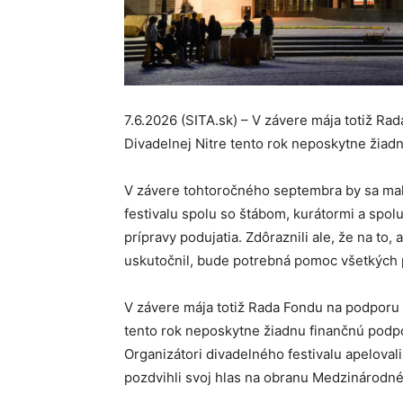
7.6.2026 (SITA.sk) – V závere mája totiž R
Divadelnej Nitre tento rok neposkytne žiad
V závere tohtoročného septembra by sa mal 
festivalu spolu so štábom, kurátormi a spol
prípravy podujatia. Zdôraznili ale, že na to,
uskutočnil, bude potrebná pomoc všetkých 
V závere mája totiž Rada Fondu na podporu 
tento rok neposkytne žiadnu finančnú podpor
Organizátori divadelného festivalu apeloval
pozdvihli svoj hlas na obranu Medzinárodnéh