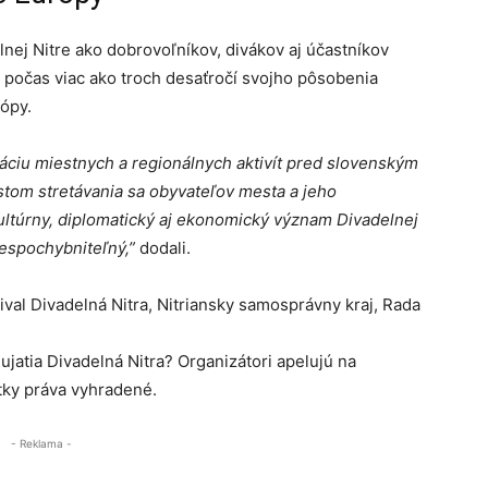
lnej Nitre ako dobrovoľníkov, divákov aj účastníkov
al počas viac ako troch desaťročí svojho pôsobenia
ópy.
táciu miestnych a regionálnych aktivít pred slovenským
tom stretávania sa obyvateľov mesta a jeho
Kultúrny, diplomatický aj ekonomický význam Divadelnej
nespochybniteľný,”
dodali.
tival Divadelná Nitra, Nitriansky samosprávny kraj, Rada
ujatia Divadelná Nitra? Organizátori apelujú na
tky práva vyhradené.
- Reklama -