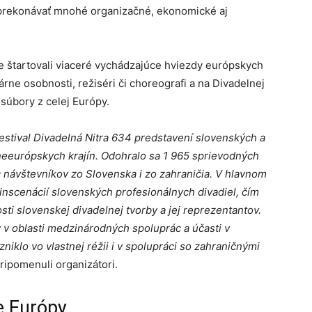
 prekonávať mnohé organizačné, ekonomické aj
ale štartovali viaceré vychádzajúce hviezdy európskych
árne osobnosti, režiséri či choreografi a na Divadelnej
 súbory z celej Európy.
stival Divadelná Nitra 634 predstavení slovenských a
neeurópskych krajín. Odohralo sa 1 965 sprievodných
íc návštevníkov zo Slovenska i zo zahraničia. V hlavnom
inscenácií slovenských profesionálnych divadiel, čím
ti slovenskej divadelnej tvorby a jej reprezentantov.
v oblasti medzinárodných spoluprác a účasti v
iklo vo vlastnej réžii i v spolupráci so zahraničnými
ripomenuli organizátori.
e Európy