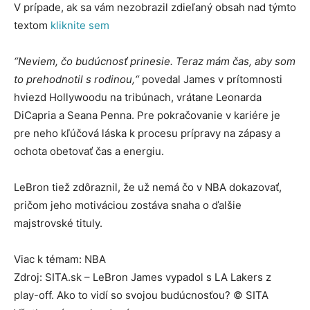
V prípade, ak sa vám nezobrazil zdieľaný obsah nad týmto
textom
kliknite sem
“Neviem, čo budúcnosť prinesie. Teraz mám čas, aby som
to prehodnotil s rodinou,“
povedal James v prítomnosti
hviezd Hollywoodu na tribúnach, vrátane Leonarda
DiCapria a Seana Penna. Pre pokračovanie v kariére je
pre neho kľúčová láska k procesu prípravy na zápasy a
ochota obetovať čas a energiu.
LeBron tiež zdôraznil, že už nemá čo v NBA dokazovať,
pričom jeho motiváciou zostáva snaha o ďalšie
majstrovské tituly.
Viac k témam: NBA
Zdroj: SITA.sk – LeBron James vypadol s LA Lakers z
play-off. Ako to vidí so svojou budúcnosťou? © SITA