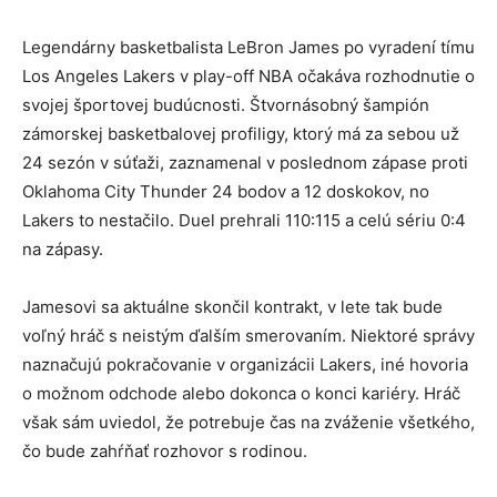
Legendárny basketbalista LeBron James po vyradení tímu
Los Angeles Lakers v play-off NBA očakáva rozhodnutie o
svojej športovej budúcnosti. Štvornásobný šampión
zámorskej basketbalovej profiligy, ktorý má za sebou už
24 sezón v súťaži, zaznamenal v poslednom zápase proti
Oklahoma City Thunder 24 bodov a 12 doskokov, no
Lakers to nestačilo. Duel prehrali 110:115 a celú sériu 0:4
na zápasy.
Jamesovi sa aktuálne skončil kontrakt, v lete tak bude
voľný hráč s neistým ďalším smerovaním. Niektoré správy
naznačujú pokračovanie v organizácii Lakers, iné hovoria
o možnom odchode alebo dokonca o konci kariéry. Hráč
však sám uviedol, že potrebuje čas na zváženie všetkého,
čo bude zahŕňať rozhovor s rodinou.