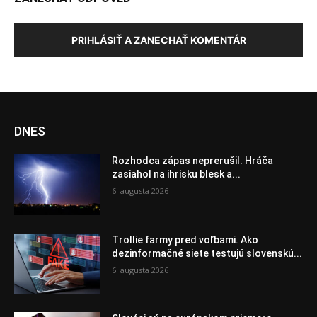
PRIHLÁSIŤ A ZANECHAŤ KOMENTÁR
DNES
Rozhodca zápas neprerušil. Hráča
zasiahol na ihrisku blesk a...
6. augusta 2026
Trollie farmy pred voľbami. Ako
dezinformačné siete testujú slovenskú...
6. augusta 2026