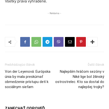
Všetky práva vyhradené.
- Reklama -
Predchádzajúci článok
Ďalší článok
Von der Leyenová: Európska
Najlepším hráčom sezóny v
únia by mala preskúmať
Niké lige bol žilinský
obmedzenie prístupu detí k
ostrostrelec. Kto sa dostal do
sociálnym sieťam
najlepšej trojky?
ZANECHAŤ ODPOVEĎ