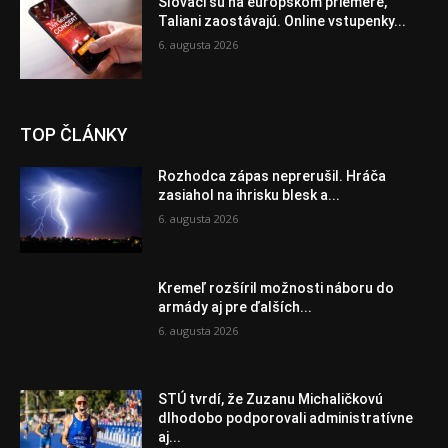
Slováci sú na európskom priemere,
Taliani zaostávajú. Online vstupenky...
6. augusta 2026
TOP ČLÁNKY
Rozhodca zápas neprerušil. Hráča
zasiahol na ihrisku blesk a...
6. augusta 2026
Kremeľ rozšíril možnosti náboru do
armády aj pre ďalších...
6. augusta 2026
STÚ tvrdí, že Zuzanu Michaličkovú
dlhodobo podporovali administratívne
aj...