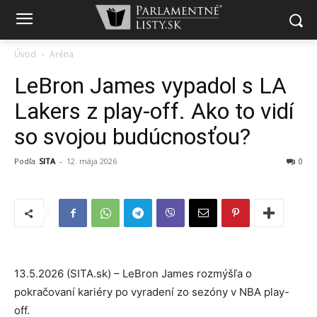
Úvod
Aréna
LeBron James vypadol s LA
Lakers z play-off. Ako to vidí
so svojou budúcnosťou?
Podľa
SITA
-
12. mája 2026
0
13.5.2026 (SITA.sk) – LeBron James rozmýšľa o
pokračovaní kariéry po vyradení zo sezóny v NBA play-
off.