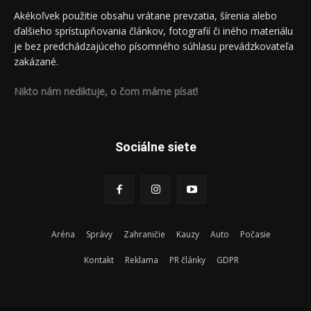
Akékoľvek použitie obsahu vrátane prevzatia, šírenia alebo
ďalšieho sprístupňovania článkov, fotografií či iného materiálu
je bez predchádzajúceho písomného súhlasu prevádzkovateľa
zakázané.
Nikto nám nediktuje, o čom máme písať!
Sociálne siete
Aréna
Správy
Zahraničie
Kauzy
Auto
Počasie
Kontakt
Reklama
PR články
GDPR