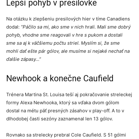
Lepší pohyb v presilovke
Na otázku k zlepšeniu presilových hier v tíme Canadiens
dodal:
“Páčilo sa mi, ako sme v nich hrali. Mali sme dobrý
pohyb, vhodne sme reagovali v hre s pukom a dostali
sme sa aj k väčšiemu počtu striel. Myslím si, že sme
mohli dať ešte pár gólov, ale musíme si nejaké nechať na
ďalšie zápasy…”
Newhook a konečne Caufield
Trénera Martina St. Louisa teší aj pokračovanie streleckej
formy Alexa Newhooka, ktorý sa vďaka dvom gólom
dostal na métu päť presných zásahov v play-off. A to v
dlhodobej časti sezóny zaznamenal len 13 gólov.
Rovnako sa strelecky prebral Cole Caufield. S 51 gólmi