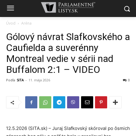
Úvod
Aréna
Gólový návrat Slafkovského a
Caufielda a suverénny
Montreal vedie v sérii nad
Buffalom 2:1 – VIDEO
Podľa
SITA
-
11. mája 2026
0
12.5.2026 (SITA.sk) – Juraj Slafkovský skóroval po ôsmich