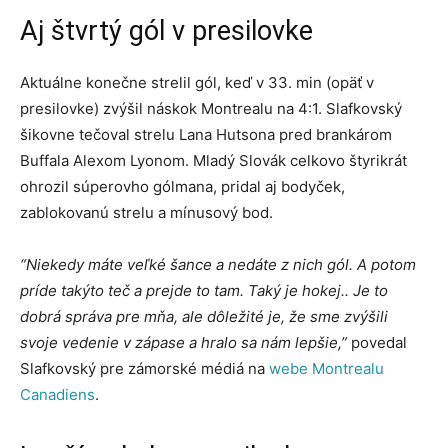
Aj štvrtý gól v presilovke
Aktuálne konečne strelil gól, keď v 33. min (opäť v
presilovke) zvýšil náskok Montrealu na 4:1. Slafkovský
šikovne tečoval strelu Lana Hutsona pred brankárom
Buffala Alexom Lyonom. Mladý Slovák celkovo štyrikrát
ohrozil súperovho gólmana, pridal aj bodyček,
zablokovanú strelu a mínusový bod.
“Niekedy máte veľké šance a nedáte z nich gól. A potom
príde takýto teč a prejde to tam. Taký je hokej.. Je to
dobrá správa pre mňa, ale dôležité je, že sme zvýšili
svoje vedenie v zápase a hralo sa nám lepšie,”
povedal
Slafkovský pre zámorské médiá na
webe Montrealu
Canadiens
.