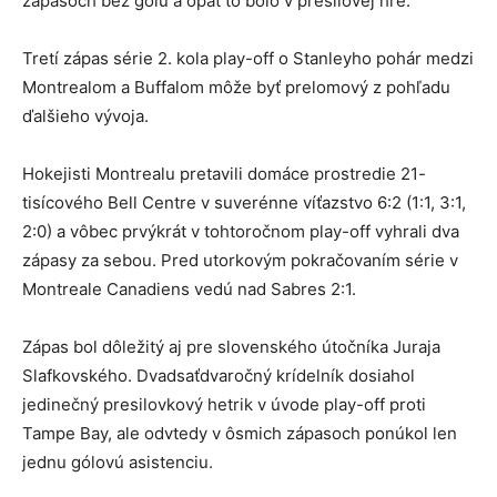
zápasoch bez gólu a opäť to bolo v presilovej hre.
Tretí zápas série 2. kola play-off o Stanleyho pohár medzi
Montrealom a Buffalom môže byť prelomový z pohľadu
ďalšieho vývoja.
Hokejisti Montrealu pretavili domáce prostredie 21-
tisícového Bell Centre v suverénne víťazstvo 6:2 (1:1, 3:1,
2:0) a vôbec prvýkrát v tohtoročnom play-off vyhrali dva
zápasy za sebou. Pred utorkovým pokračovaním série v
Montreale Canadiens vedú nad Sabres 2:1.
Zápas bol dôležitý aj pre slovenského útočníka Juraja
Slafkovského. Dvadsaťdvaročný krídelník dosiahol
jedinečný presilovkový hetrik v úvode play-off proti
Tampe Bay, ale odvtedy v ôsmich zápasoch ponúkol len
jednu gólovú asistenciu.