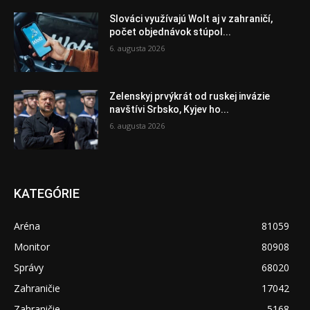
Slováci využívajú Wolt aj v zahraničí,
počet objednávok stúpol...
6. augusta 2026
Zelenskyj prvýkrát od ruskej invázie
navštívi Srbsko, Kyjev ho...
6. augusta 2026
KATEGÓRIE
Aréna
81059
Monitor
80908
Správy
68020
Zahraničie
17042
Zahraničie
5168