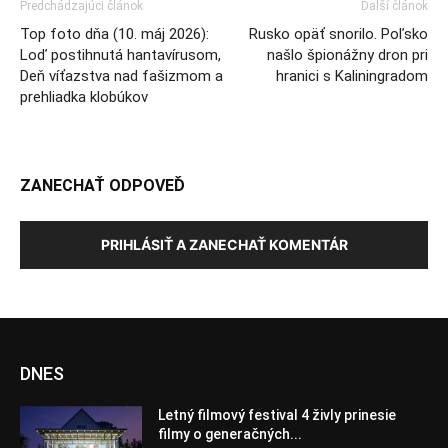
Predchádzajúci článok
Ďalší článok
Top foto dňa (10. máj 2026):
Rusko opäť snorilo. Poľsko
Loď postihnutá hantavírusom,
našlo špionážny dron pri
Deň víťazstva nad fašizmom a
hranici s Kaliningradom
prehliadka klobúkov
ZANECHAŤ ODPOVEĎ
PRIHLÁSIŤ A ZANECHAŤ KOMENTÁR
DNES
Letný filmový festival 4 živly prinesie
filmy o generačných...