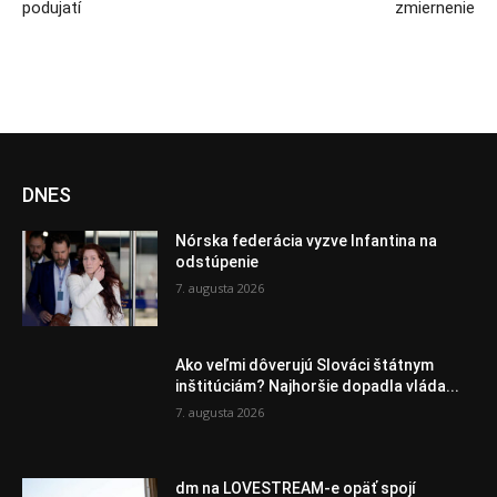
podujatí
zmiernenie
DNES
Nórska federácia vyzve Infantina na
odstúpenie
7. augusta 2026
Ako veľmi dôverujú Slováci štátnym
inštitúciám? Najhoršie dopadla vláda...
7. augusta 2026
dm na LOVESTREAM-e opäť spojí