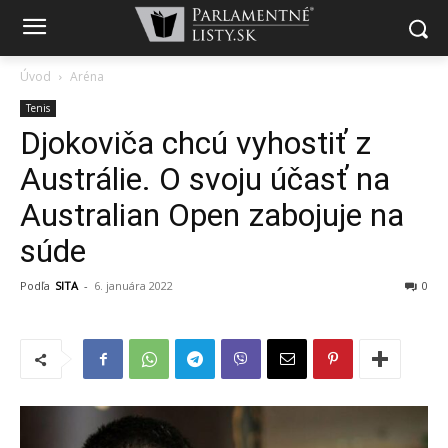
Úvod
Aréna
Tenis
Djokoviča chcú vyhostiť z
Austrálie. O svoju účasť na
Australian Open zabojuje na
súde
Podľa
SITA
-
6. januára 2022
0