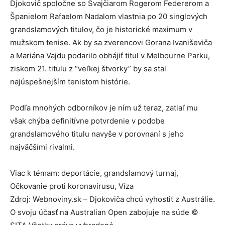
Djokovič spoločne so Švajčiarom Rogerom Federerom a
Španielom Rafaelom Nadalom vlastnia po 20 singlových
grandslamových titulov, čo je historické maximum v
mužskom tenise. Ak by sa zverencovi Gorana Ivaniševiča
a Mariána Vajdu podarilo obhájiť titul v Melbourne Parku,
ziskom 21. titulu z “veľkej štvorky” by sa stal
najúspešnejším tenistom histórie.
Podľa mnohých odborníkov je ním už teraz, zatiaľ mu
však chýba definitívne potvrdenie v podobe
grandslamového titulu navyše v porovnaní s jeho
najväčšími rivalmi.
Viac k témam: deportácie, grandslamový turnaj,
Očkovanie proti koronavírusu, Víza
Zdroj: Webnoviny.sk – Djokoviča chcú vyhostiť z Austrálie.
O svoju účasť na Australian Open zabojuje na súde ©