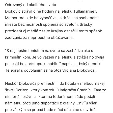
Odrezaný od okolitého sveta
Djokovič strávil dlhé hodiny na letisku Tullamarine v
Melbourne, kde ho vypočúvali a držali na osobitnom
mieste bez možnosti spojenia so svetom. Srbský
prezident aj médiá z tejto krajiny označili tento spôsob
zadržania za neprípustné obťažovanie.
“S najlepším tenistom na svete sa zachádza ako s
kriminálnikom. Je vo väzení na letisku a strážia ho dvaja
policajti bez prístupu k mobilu,” napísal srbský denník
Telegraf s odvolaním sa na otca Srdjana Djokoviča.
Neskôr Djokoviča premiestnili do hotela v melbournskej
štvrti Carlton, ktorý kontrolujú imigrační úradníci. Tam za
ním prišli právnici, ktorí na federálnom súde podali
námietku proti jeho deportácii z krajiny. Chvíľu však
potrvá, kým sa prípad bude môcť oficiálne uzavrieť.