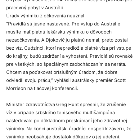
pracovný pobyt v Austrálii.
Úrady výnimku z očkovania neuznali
“Pravidlá sú jasne nastavené. Pre vstup do Austrálie
musíte mať platnú lekársku výnimku o dôvodoch
nezaočkovania. A Djokovič ju platnú nemal, preto zostal
bez víz. Cudzinci, ktorí nepredložia platné víza pri vstupe
do krajiny, budú zadržaní a vyhostení. Pravidlá sú rovnaké
pre všetkých, so špeciálnym zaobchádzaním sa neráta.
Chcem sa poďakovať príslušným úradom, že dobre
odviedli svoju prácu,” vyhlásil austrálsky premiér Scott
Morrison na tlačovej konferencii.
Minister zdravotníctva Greg Hunt spresnil, že zrušenie
víz v prípade srbského tenisového multišampióna
nasledovalo po dôkladnom preskúmaní jeho zdravotnej
výnimky. Na konci austrálski úradníci dospeli k záveru, že
výnimka neobsahuje dostatok dôkazov o jej udelení.