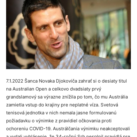
7.1.2022 Šanca Novaka Djokoviča zahrať si o desiaty titul
na Australian Open a celkovo dvadsiaty prvý
grandslamový sa výrazne znížila po tom, čo mu Austrália
zamietla vstup do krajiny pre neplatné víza. Svetová
tenisová jednotka v nich nemala jasne formulovanú
požiadavku o výnimke z pravidiel očkovania proti
ochoreniu COVID-19. Austrálčania výnimku neakceptovali
a vydali vyhlásenie, že 34-ročný Srb nesplnil pravidlá pre