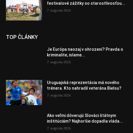
festivalové zážitky so starostlivosťou...
7. augusta 2026
TOP ČLÁNKY
Je Európa naozaj v ohrození? Pravda o
kriminalite, islame...
7. augusta 2026
Uruguajská reprezentácia má nového
trénera. Kto nahradil veterána Bielsu?
7. augusta 2026
Ako veľmi dôverujú Slováci štátnym
inštitúciám? Najhoršie dopadla vláda...
7. augusta 2026