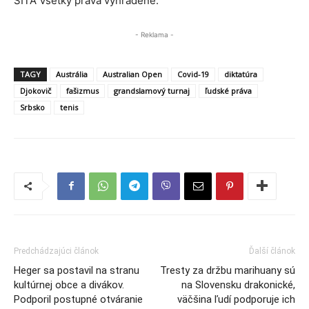
SITA Všetky práva vyhradené.
- Reklama -
TAGY
Austrália
Australian Open
Covid-19
diktatúra
Djokovič
fašizmus
grandslamový turnaj
ľudské práva
Srbsko
tenis
Predchádzajúci článok
Ďalší článok
Heger sa postavil na stranu
Tresty za držbu marihuany sú
kultúrnej obce a divákov.
na Slovensku drakonické,
Podporil postupné otváranie
väčšina ľudí podporuje ich