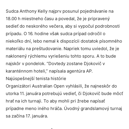
Sudca Anthony Kelly najprv posunul pojednávanie na
18.00 h miestneho času a povedal, že je pripravený
sedieť do neskorého večera, aby si vypočul podrobnosti
prípadu. O 16. hodine však sudca prípad odročil o
niekoľko dní, lebo nemal k dispozícii dostatok písomného
materiálu na preštudovanie. Napriek tomu uviedol, že je
naklonený rýchlemu vyriešeniu tohto sporu. A to bude
najskôr v pondelok. “Dovtedy zostane Djokovič v
karanténnom hoteli,” napísala agentúra AP.
Najúspešnejší tenista histórie
Organizátori Australian Open vyhlásili, že najneskôr do
utorka 11. januára potrebujú vedieť, či Djokovič bude môcť
hrať na ich turnaji. To aby mohli pri žrebe napísať
prípadne meno iného hráča. Úvodný grandslamový turnaj
sa začína 17. januára.