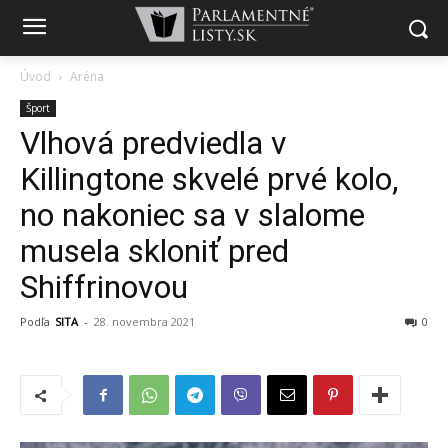
Úvod
Aréna
Šport
Vlhová predviedla v
Killingtone skvelé prvé kolo,
no nakoniec sa v slalome
musela skloniť pred
Shiffrinovou
Podľa
SITA
-
28. novembra 2021
0