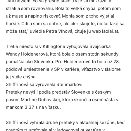
“Ani neviem, čo sa presne stalo. Lyže sa mi zrazili a
stratila som rovnováhu. Bola to veľká chyba, potom som
už musela naplno riskovať. Mohla som z toho vyjsť aj
horšie. Cítila som sa dobre, ale ak riskujete, niečo také sa
môže stať,” uviedla Petra Vlhová, cituje ju web laola1.at.
Tretie miesto si v Killingtone vybojovala Švajčiarka
Wendy Holdenerová, ktorá bola o osem stotín sekundy
pomalšia ako Slovenka. Pre Holdenerovú to bolo už 28.
pódiové umiestnenie v SP v kariére, víťazstvo v slalome
jej stále chýba.
Shiffrinová sa vyrovnala Stenmarkovi
Preteky nevyšli podľa predstáv Slovenke s českým
pasom Martine Dubovskej, ktorá skončila osemnásta s
mankom 3,37 s na víťazku.
Shiffrinová vyhrala druhé preteky v aktuálnej sezóne, keď
predtým triumfovala aj v ľadovcovej ouvertúre v