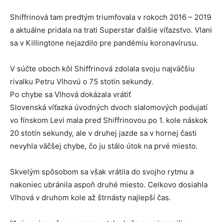
Shiffrinová tam predtým triumfovala v rokoch 2016 – 2019
a aktuálne pridala na trati Superstar ďalšie víťazstvo. Vlani
sa v Killingtone nejazdilo pre pandémiu koronavírusu.
V súčte oboch kôl Shiffrinová zdolala svoju najväčšiu
rivalku Petru Vlhovú o 75 stotín sekundy.
Po chybe sa Vlhová dokázala vrátiť
Slovenská víťazka úvodných dvoch slalomových podujatí
vo fínskom Levi mala pred Shiffrinovou po 1. kole náskok
20 stotín sekundy, ale v druhej jazde sa v hornej časti
nevyhla väčšej chybe, čo ju stálo útok na prvé miesto.
Skvelým spôsobom sa však vrátila do svojho rytmu a
nakoniec ubránila aspoň druhé miesto. Celkovo dosiahla
Vlhová v druhom kole až štrnásty najlepší čas.