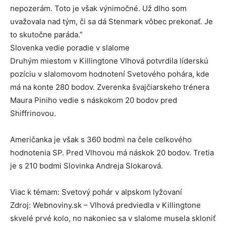
nepozerám. Toto je však výnimočné. Už dlho som
uvažovala nad tým, či sa dá Stenmark vôbec prekonať. Je
to skutočne paráda.”
Slovenka vedie poradie v slalome
Druhým miestom v Killingtone Vlhová potvrdila líderskú
pozíciu v slalomovom hodnotení Svetového pohára, kde
má na konte 280 bodov. Zverenka švajčiarskeho trénera
Maura Piniho vedie s náskokom 20 bodov pred
Shiffrinovou.
Američanka je však s 360 bodmi na čele celkového
hodnotenia SP. Pred Vlhovou má náskok 20 bodov. Tretia
je s 210 bodmi Slovinka Andreja Slokarová.
Viac k témam: Svetový pohár v alpskom lyžovaní
Zdroj: Webnoviny.sk – Vlhová predviedla v Killingtone
skvelé prvé kolo, no nakoniec sa v slalome musela skloniť