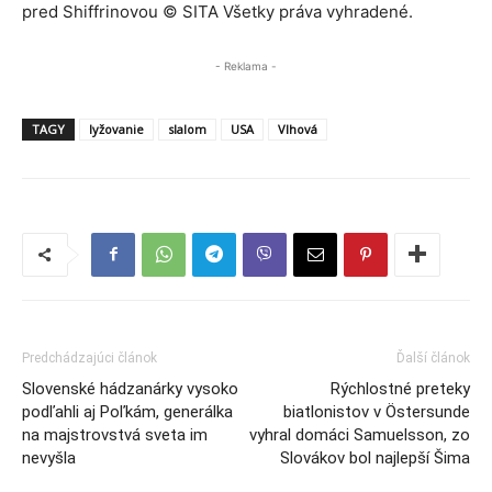
pred Shiffrinovou © SITA Všetky práva vyhradené.
- Reklama -
TAGY
lyžovanie
slalom
USA
Vlhová
Predchádzajúci článok
Ďalší článok
Slovenské hádzanárky vysoko
Rýchlostné preteky
podľahli aj Poľkám, generálka
biatlonistov v Östersunde
na majstrovstvá sveta im
vyhral domáci Samuelsson, zo
nevyšla
Slovákov bol najlepší Šima