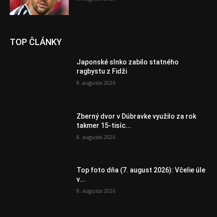
TOP ČLÁNKY
Japonské slnko zabilo statného
ragbystu z Fidži
8. augusta 2026
Zberný dvor v Dúbravke využilo za rok
takmer 15-tisíc...
8. augusta 2026
Top foto dňa (7. august 2026): Včelie úle
v...
8. augusta 2026