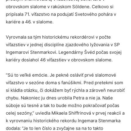
obrovskom slalome v rakúskom Söldene. Celkovo si
pripísala 71. víťazstvo na podujatí Svetového pohára v
kariére a 46. v slalome.
Vyrovnala sa tým historickému rekordérovi v počte
víťazstiev v jednej disciplíne zjazdového lyžovania v SP
Ingemarovi Stenmarkovi. Legendárny Švéd počas svojej
kariéry dosiahol 46 víťazstiev v obrovskom slalome.
“Sú to veľké emócie. Je pekné osláviť prvé slalomové
víťazstvo v sezóne doma s fanúšikmi. Pred pretekmi som
si kládla otázku, či dokážem byť rýchla a zároveň neurobiť
chybu. Nakoniec ju dnes urobila Petra a nie ja. Naše
súboje sú tesné a tak to bude možno pokračovať počas
celej sezóny,” uviedla Mikaela Shiffrinová v prvej reakcii a
k vyrovnaniu historického rekordu Ingemara Stenmarka
dodala: “Je to len číslo a zvyčajne sa na to takto