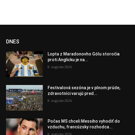
DNES
Lopta z Maradonovho Gólu storočia
proti Anglicku je na...
8. augusta 2026
Festivalová sezóna je v plnom prúde,
zdravotníci varujú pred...
8. augusta 2026
Počas MS chceli Messiho vyhodiť do
vzduchu, francúzsky rozhodca...
8. augusta 2026