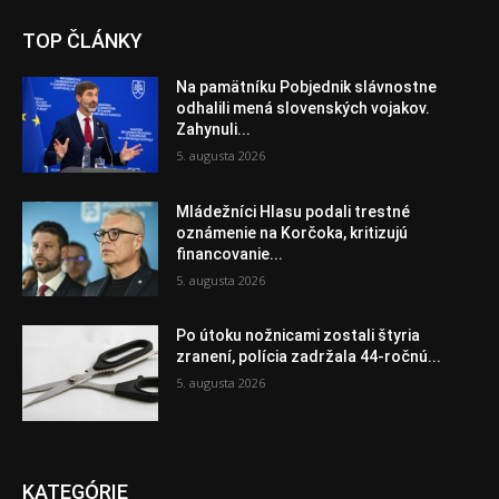
TOP ČLÁNKY
Na pamätníku Pobjednik slávnostne
odhalili mená slovenských vojakov.
Zahynuli...
5. augusta 2026
Mládežníci Hlasu podali trestné
oznámenie na Korčoka, kritizujú
financovanie...
5. augusta 2026
Po útoku nožnicami zostali štyria
zranení, polícia zadržala 44-ročnú...
5. augusta 2026
KATEGÓRIE