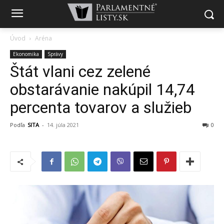
Úvod
Aréna
Ekonomika
Správy
Štát vlani cez zelené
obstarávanie nakúpil 14,74
percenta tovarov a služieb
Podľa
SITA
-
14. júla 2021
0