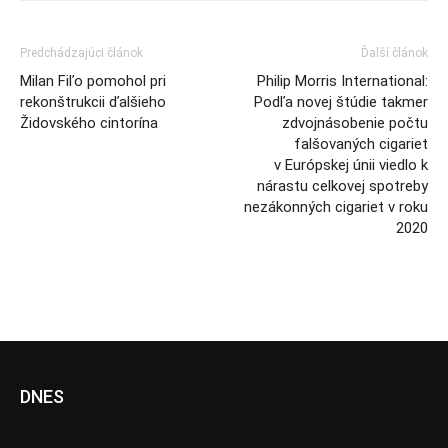
Predchádzajúci článok
Ďalší článok
Milan Fiľo pomohol pri
Philip Morris International:
rekonštrukcii ďalšieho
Podľa novej štúdie takmer
Židovského cintorína
zdvojnásobenie počtu
falšovaných cigariet
v Európskej únii viedlo k
nárastu celkovej spotreby
nezákonných cigariet v roku
2020
DNES