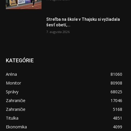
Streľba na škole v Thajsku si vyžiadala
šesť obetí,...
7. augusta 2026
KATEGÓRIE
Aréna
81060
Monitor
80908
Správy
68025
Zahraničie
17046
Zahraničie
5168
Titulka
4851
Ekonomika
4099