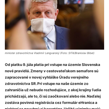
minister zdravotníctva Vladimír Lengvarský (Foto: SITA/Branislav Bibel)
Od piatku 9. júla platia pri vstupe na územie Slovenska
nové pravidlá. Zmeny v cestovateľskom semafore sú
zapracované v novej vyhláške Úradu verejného
zdravotníctva SR. Pri vstupe na naše územie zo
zahraničia už nebude rozhodujúce, z akej krajiny ľudia
prichádzajú, ale to, či sú zaočkovaní alebo nie. Naďalej
zostáva povinná registrácia cez formulár eHranica a
niektorí sa nevyhnú aj karanténe. Určité výnimky majú