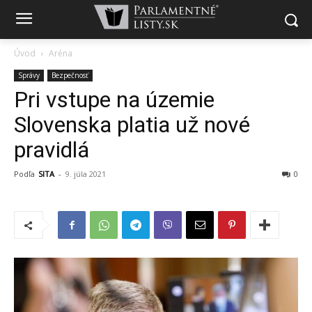
Úvod
Aréna
Správy
Bezpečnosť
Pri vstupe na územie
Slovenska platia už nové
pravidlá
Podľa
SITA
-
9. júla 2021
0