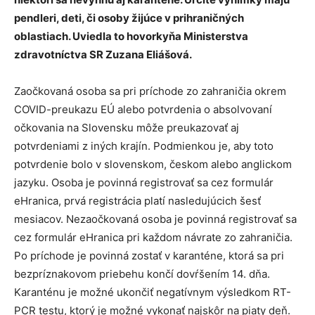
pendleri, deti, či osoby žijúce v prihraničných
oblastiach. Uviedla to hovorkyňa Ministerstva
zdravotníctva SR Zuzana Eliášová.
Zaočkovaná osoba sa pri príchode zo zahraničia okrem
COVID-preukazu EÚ alebo potvrdenia o absolvovaní
očkovania na Slovensku môže preukazovať aj
potvrdeniami z iných krajín. Podmienkou je, aby toto
potvrdenie bolo v slovenskom, českom alebo anglickom
jazyku. Osoba je povinná registrovať sa cez formulár
eHranica, prvá registrácia platí nasledujúcich šesť
mesiacov. Nezaočkovaná osoba je povinná registrovať sa
cez formulár eHranica pri každom návrate zo zahraničia.
Po príchode je povinná zostať v karanténe, ktorá sa pri
bezpríznakovom priebehu končí dovŕšením 14. dňa.
Karanténu je možné ukončiť negatívnym výsledkom RT-
PCR testu, ktorý je možné vykonať najskôr na piaty deň.