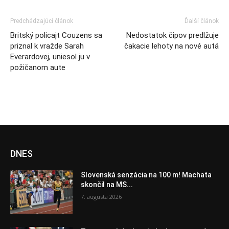
Predchádzajúci článok
Ďalší článok
Britský policajt Couzens sa
Nedostatok čipov predlžuje
priznal k vražde Sarah
čakacie lehoty na nové autá
Everardovej, uniesol ju v
požičanom aute
DNES
Slovenská senzácia na 100 m! Machata
skončil na MS...
7. augusta 2026