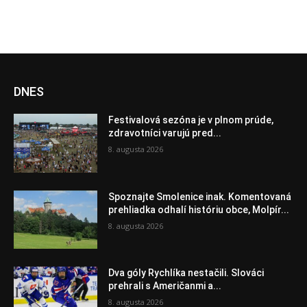
DNES
Festivalová sezóna je v plnom prúde,
zdravotníci varujú pred...
8. augusta 2026
Spoznajte Smolenice inak. Komentovaná
prehliadka odhalí históriu obce, Molpír...
8. augusta 2026
Dva góly Rychlíka nestačili. Slováci
prehrali s Američanmi a...
8. augusta 2026