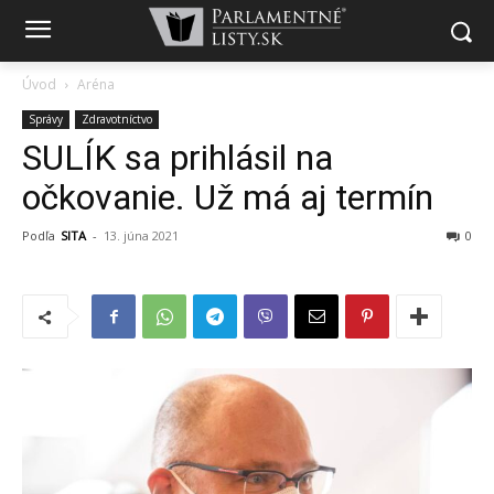
Úvod
Aréna
Správy
Zdravotníctvo
SULÍK sa prihlásil na
očkovanie. Už má aj termín
Podľa
SITA
-
13. júna 2021
0