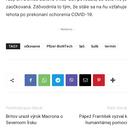
zaočkovaná. Zdôvodnila to tým, že stále sa na ňu vzťahuje
lehota po prekonaní ochorenia COVID-19.
- Reklama -
TAGY
očkovanie
Pfizer-BioNTech
SaS
Sulík
termín
Predchádzajúci článok
Ďalší článok
Britov urazil výrok Macrona o
Pápež František vyzval k
Severnom Írsku
humanitárnej pomoci