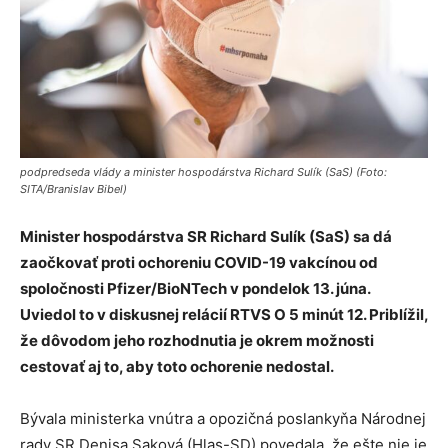
podpredseda vlády a minister hospodárstva Richard Sulík (SaS) (Foto:
SITA/Branislav Bibel)
Minister hospodárstva SR Richard Sulík (SaS) sa dá
zaočkovať proti ochoreniu COVID-19 vakcínou od
spoločnosti Pfizer/BioNTech v pondelok 13. júna.
Uviedol to v diskusnej relácií RTVS O 5 minút 12. Priblížil,
že dôvodom jeho rozhodnutia je okrem možnosti
cestovať aj to, aby toto ochorenie nedostal.
Bývala ministerka vnútra a opozičná poslankyňa Národnej
rady SR Denisa Saková (Hlas-SD) povedala, že ešte nie je