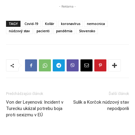
- Reklama -
TAGY
Covid-19
Kollár
koronavírus
nemocnica
núdzový stav
pacienti
pandémia
Slovensko
Predchádzajúci článok
Ďalší článok
Von der Leyenová: Incident v
Sulík a Korčok núdzový stav
Turecku ukázal potrebu boja
nepodporili
proti sexizmu v EÚ