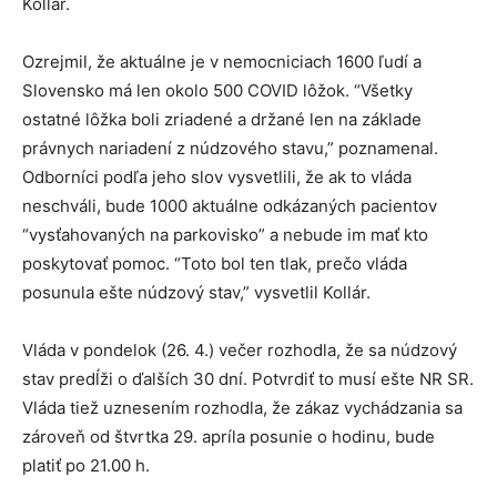
Kollár.
Ozrejmil, že aktuálne je v nemocniciach 1600 ľudí a
Slovensko má len okolo 500 COVID lôžok. “Všetky
ostatné lôžka boli zriadené a držané len na základe
právnych nariadení z núdzového stavu,” poznamenal.
Odborníci podľa jeho slov vysvetlili, že ak to vláda
neschváli, bude 1000 aktuálne odkázaných pacientov
“vysťahovaných na parkovisko” a nebude im mať kto
poskytovať pomoc. “Toto bol ten tlak, prečo vláda
posunula ešte núdzový stav,” vysvetlil Kollár.
Vláda v pondelok (26. 4.) večer rozhodla, že sa núdzový
stav predĺži o ďalších 30 dní. Potvrdiť to musí ešte NR SR.
Vláda tiež uznesením rozhodla, že zákaz vychádzania sa
zároveň od štvrtka 29. apríla posunie o hodinu, bude
platiť po 21.00 h.