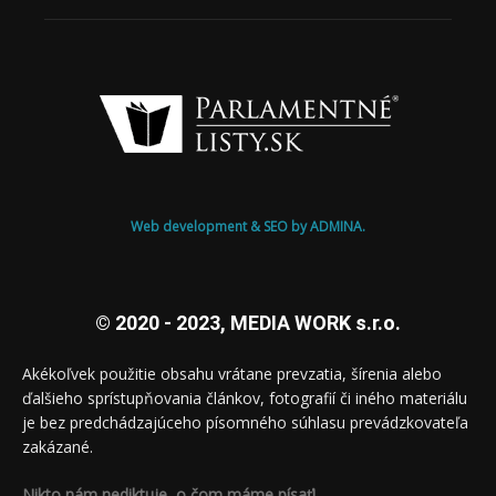
Web development & SEO by ADMINA.
© 2020 - 2023, MEDIA WORK s.r.o.
Akékoľvek použitie obsahu vrátane prevzatia, šírenia alebo
ďalšieho sprístupňovania článkov, fotografií či iného materiálu
je bez predchádzajúceho písomného súhlasu prevádzkovateľa
zakázané.
Nikto nám nediktuje, o čom máme písať!