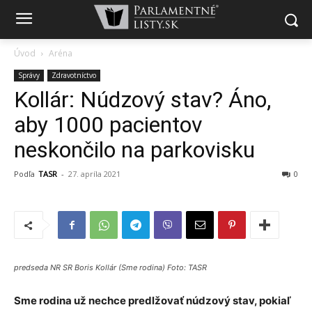
Úvod
Aréna
Správy
Zdravotníctvo
Kollár: Núdzový stav? Áno,
aby 1000 pacientov
neskončilo na parkovisku
Podľa
TASR
-
27. apríla 2021
0
predseda NR SR Boris Kollár (Sme rodina) Foto: TASR
Sme rodina už nechce predlžovať núdzový stav, pokiaľ