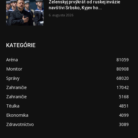
Zelenskyj prvýkrát od ruskej invázie
navštívi Srbsko, Kyjev ho...
6. augusta 2026
KATEGÓRIE
Aréna
81059
Monitor
80908
Správy
68020
Zahraničie
17042
Zahraničie
5168
Titulka
4851
Ekonomika
4099
Zdravotníctvo
3089