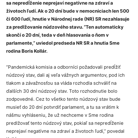
sa nepredĺženie neprejaví negatívne na zdraví a
životoch ľudí. Ak o 20 dní bude v nemocniciach len 500
či 600 ľudí, hnutie v Národnej rade (NR) SR nezahlasuje
za predlžovanie núdzového stavu. “Ten automaticky
skončí o 20 dní, teda v deň hlasovania o ňom v
parlamente,” uviedol predseda NR SR a hnutia Sme
rodina Boris Kollár.
“Pandemická komisia a odborníci požadovali predĺžiť
núdzový stav, dali aj veľa vážnych argumentov, pod ich
tlakom a závažnosťou sa vláda rozhodla schváliť na
ďalších 30 dní núdzový stav. Toto rozhodnutie bolo
zodpovedné. Cez to všetko tento núdzový stav bude
musieť do 20 dní potvrdiť parlament, a tu sa vrátim k
nášmu vyhláseniu, že už nechceme v Sme rodina
predlžovať tento núdzový stav, pokiaľ sa nepredĺženie
neprejaví negatívne na zdraví a životoch ľudí,” povedal