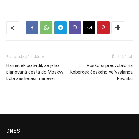
Predchádzajúci článok
Ďalší článok
Hamáček potvrdil, že jeho
Rusko si predvolalo na
plánovaná cesta do Moskvy
koberček českého veľvyslanca
bola zastierací manéver
Pivoňku
DNES