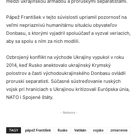
medzi ukrajinskou armádou a proruskými separatistami.
Pápež František v tejto súvislosti upriamil pozornosť na
veľmi nepriaznivú humanitárnu situáciu obyvateľov
Donbasu, s ktorými vyjadril spoluúčasť a vyzval veriacich,
aby sa spolu s ním za nich modlili.
Ozbrojený konflikt na východe Ukrajiny vypukol v roku
2014, keď Rusko anektovalo ukrajinský Krymský
polostrov a časti východoukrajinského Donbasu ovládli
proruskí separatisti. Súčasné sústreďovanie ruských
vojsk pri hraniciach s Ukrajinou kritizovali Európska únia,
NATO i Spojené štáty.
- Reklama -
TAGY
pápež František
Rusko
Vatikán
vojsko
zmierenie