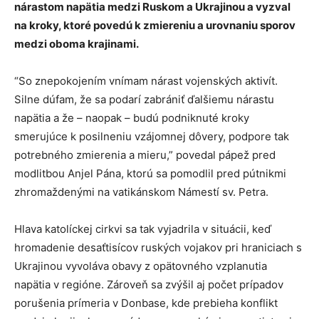
nárastom napätia medzi Ruskom a Ukrajinou a vyzval
na kroky, ktoré povedú k zmiereniu a urovnaniu sporov
medzi oboma krajinami.
“So znepokojením vnímam nárast vojenských aktivít.
Silne dúfam, že sa podarí zabrániť ďalšiemu nárastu
napätia a že – naopak – budú podniknuté kroky
smerujúce k posilneniu vzájomnej dôvery, podpore tak
potrebného zmierenia a mieru,” povedal pápež pred
modlitbou Anjel Pána, ktorú sa pomodlil pred pútnikmi
zhromaždenými na vatikánskom Námestí sv. Petra.
Hlava katolíckej cirkvi sa tak vyjadrila v situácii, keď
hromadenie desaťtisícov ruských vojakov pri hraniciach s
Ukrajinou vyvoláva obavy z opätovného vzplanutia
napätia v regióne. Zároveň sa zvýšil aj počet prípadov
porušenia prímeria v Donbase, kde prebieha konflikt