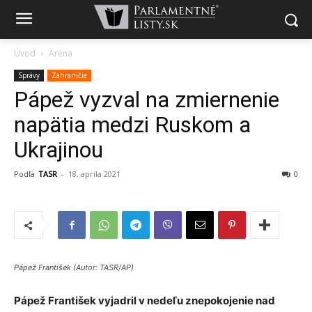
Úvod
Aréna
Správy
Zahraničie
Pápež vyzval na zmiernenie
napätia medzi Ruskom a
Ukrajinou
Podľa
TASR
-
18. apríla 2021
0
Pápež František (Autor: TASR/AP)
Pápež František vyjadril v nedeľu znepokojenie nad