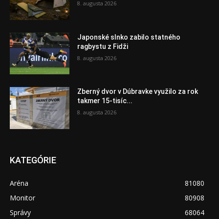
8. augusta 2026
Japonské slnko zabilo statného
ragbystu z Fidži
8. augusta 2026
Zberný dvor v Dúbravke využilo za rok
takmer 15-tisíc...
8. augusta 2026
KATEGÓRIE
Aréna
81080
Monitor
80908
Správy
68064