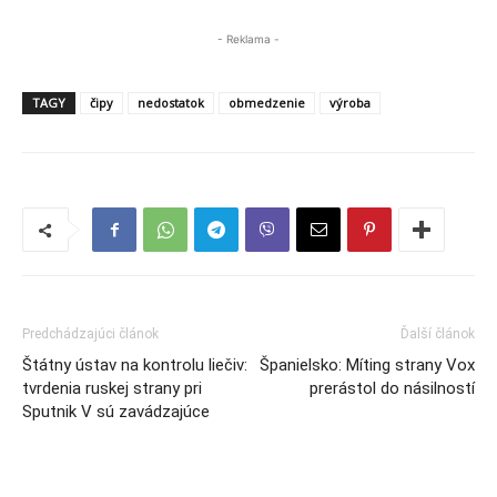
- Reklama -
TAGY
čipy
nedostatok
obmedzenie
výroba
Predchádzajúci článok
Ďalší článok
Štátny ústav na kontrolu liečiv:
Španielsko: Míting strany Vox
tvrdenia ruskej strany pri
prerástol do násilností
Sputnik V sú zavádzajúce