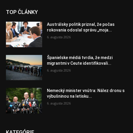
TOP ČLÁNKY
Austrálsky politik priznal, že počas
rokovania odoslal správu „moja...
6. augusta 2026
Španielske médiá tvrdia, že medzi
migrantmi v Ceute identifikovali...
6. augusta 2026
Nemecký minister vnútra: Nález dronu s
výbušninou na letisku...
6. augusta 2026
KATEGÓRIE