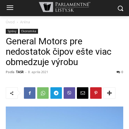
Úvod
Aréna
Správy
Ekonomika
General Motors pre
nedostatok čipov ešte viac
obmedzuje výrobu
Podľa
TASR
-
8. apríla 2021
0