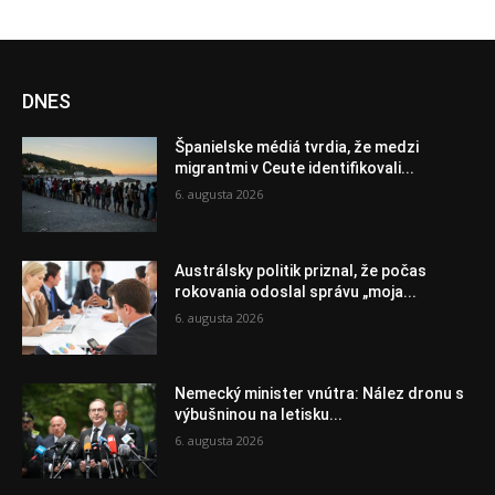
DNES
Španielske médiá tvrdia, že medzi
migrantmi v Ceute identifikovali...
6. augusta 2026
Austrálsky politik priznal, že počas
rokovania odoslal správu „moja...
6. augusta 2026
Nemecký minister vnútra: Nález dronu s
výbušninou na letisku...
6. augusta 2026