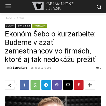
Úvod
Aréna
Správy
Ekonomika
Rozhovory
Ekonóm Šebo o kurzarbeite:
Budeme viazať
zamestnancov vo firmách,
ktoré aj tak nedokážu prežiť
Podľa
Lenka Dale
-
25. februára 2021
0