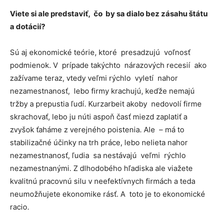
Viete si ale predstaviť, čo by sa dialo bez zásahu štátu
a dotácií?
Sú aj ekonomické teórie, ktoré presadzujú voľnosť
podmienok. V prípade takýchto nárazových recesií ako
zažívame teraz, vtedy veľmi rýchlo vyletí nahor
nezamestnanosť, lebo firmy krachujú, keďže nemajú
tržby a prepustia ľudí. Kurzarbeit akoby nedovolí firme
skrachovať, lebo ju núti aspoň časť miezd zaplatiť a
zvyšok ťaháme z verejného poistenia. Ale – má to
stabilizačné účinky na trh práce, lebo nelieta nahor
nezamestnanosť, ľudia sa nestávajú veľmi rýchlo
nezamestnanými. Z dlhodobého hľadiska ale viažete
kvalitnú pracovnú silu v neefektívnych firmách a teda
neumožňujete ekonomike rásť. A toto je to ekonomické
racio.