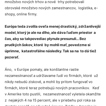
množstvo nových trhov a nové trhy potrebovali
obrovské množstvo nových zamestnancov, logistika, e-
shopy, online firmy.
Európa teda zvolila oveľa menej drastický, zdržanlivejší
model, ktorý je ale na dlho, ale dáva ľuďom priestor a
čas, aby sa takpovediac plynule presunuli… Bez
prudkých šokov, ktoré by mohli mať, povedzme si
úprimne, katastrofálne následky. Tak sa na to dá tiež
pozerať.
Áno, v Európe pomaly, ale konštantne rastie
nezamestnanosť a udržiavame ľudí vo firmách, ktoré už
nikdy nebudú ziskové, a mohli by pritom fungovať vo
firmách, ktoré teraz potrebujú nových pracovníkov. Keď
v Amerike toto pustili, nezamestnanosť vyletela okamžite
z nejakých 4 na 15 percent, ale v priebehu pol roka sa