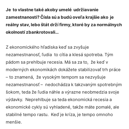
Je to vlastne také akoby umelé udržiavanie
zamestnanosti? Čísla sú a budú oveľa krajšie ako je
reálny stav, lebo štát drží firmy, ktoré by za normálnych
okolností zbankrotovali…
Z ekonomického hľadiska keď sa zvyšuje
nezamestnanosť, ľudia to cítia a klesá spotreba. Tým
pádom sa prehlbuje recesia. Má sa za to, že keď v
moderných ekonomikách dokážete stabilizovať trh práce
– to znamená, že vysokým tempom sa nezvyšuje
nezamestnanosť – nedochádza k takzvaným spotrebným
šokom, teda že ľudia náhle a výrazne neobmedzia svoje
výdavky. Neprehlbuje sa teda ekonomická recesia a
ekonomické cykly sú vyhladené, takže máte pomalé, ale
stabilné tempo rastu. Keď je kríza, je tempo omnoho
menšie.