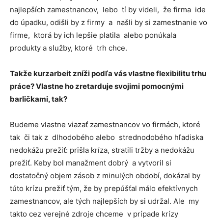
najlepších zamestnancov, lebo tí by videli, že firma ide
do úpadku, odišli by z firmy a našli by si zamestnanie vo
firme, ktorá by ich lepšie platila alebo ponúkala
produkty a služby, ktoré trh chce.
Takže kurzarbeit zníži podľa vás vlastne flexibilitu trhu
práce? Vlastne ho zretarduje svojimi pomocnými
barličkami, tak?
Budeme vlastne viazať zamestnancov vo firmách, ktoré
tak či tak z dlhodobého alebo strednodobého hľadiska
nedokážu prežiť: prišla kríza, stratili tržby a nedokážu
prežiť. Keby bol manažment dobrý a vytvoril si
dostatočný objem zásob z minulých období, dokázal by
túto krízu prežiť tým, že by prepúšťal málo efektívnych
zamestnancov, ale tých najlepších by si udržal. Ale my
takto cez verejné zdroje chceme v prípade krízy