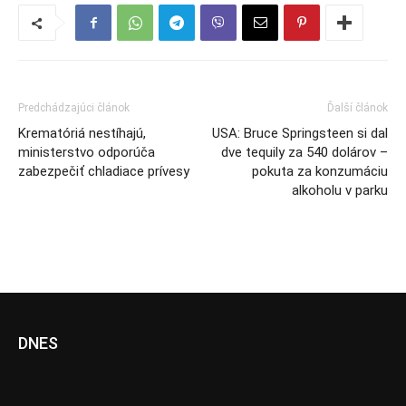
Predchádzajúci článok
Ďalší článok
Krematóriá nestíhajú,
USA: Bruce Springsteen si dal
ministerstvo odporúča
dve tequily za 540 dolárov –
zabezpečiť chladiace prívesy
pokuta za konzumáciu
alkoholu v parku
DNES