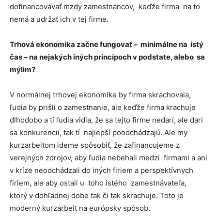
dofinancovávať mzdy zamestnancov, keďže firma na to
nemá a udržať ich v tej firme.
Trhová ekonomika začne fungovať – minimálne na istý
čas – na nejakých iných princípoch v podstate, alebo sa
mýlim?
V normálnej trhovej ekonomike by firma skrachovala,
ľudia by prišli o zamestnanie, ale keďže firma krachuje
dlhodobo a tí ľudia vidia, že sa tejto firme nedarí, ale darí
sa konkurencii, tak tí najlepší poodchádzajú. Ale my
kurzarbeitom ideme spôsobiť, že zafinancujeme z
verejných zdrojov, aby ľudia nebehali medzi firmami a ani
v kríze neodchádzali do iných firiem a perspektívnych
firiem, ale aby ostali u toho istého zamestnávateľa,
ktorý v dohľadnej dobe tak či tak skrachuje. Toto je
moderný kurzarbeit na európsky spôsob.