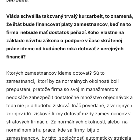
Vláda schválila takzvaný trvalý kurzarbeit, to znamená,
že štát bude financovať platy zamestnancov, keď na to
firma nebude mať dostatok peňazí. Koho vlastne na
základe návrhu zákona o podpore v čase skrátenej
práce ideme od budúceho roka dotovať z verejných
financií?
Ktorých zamestnancov ideme dotovať? Sú to
zamestnanci, ktorí by za normálnych okolností boli
prepustení, pretože firma so svojim manažmentom
nedokáže zabezpečiť dostatočné množstvo objednávok a
teda nie je dlhodobo zisková. Ináč povedané, z verejných
zdrojov idú ziskové firmy dotovať mzdy zamestnancov v
stratových firmách. Za normálnych okolností, alebo na
normálnom trhu práce, kde sa firmy bijú o
zamestnancov, by táto spoločnosť automaticky strácala