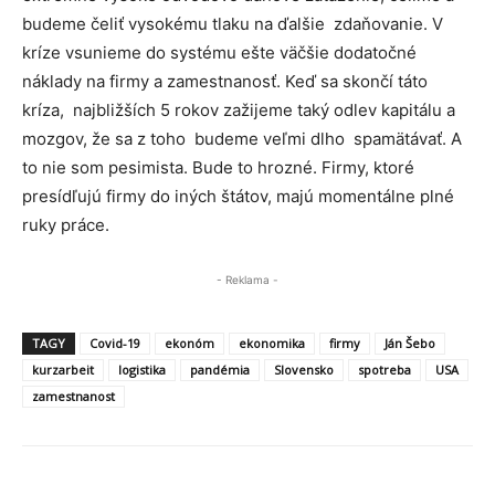
budeme čeliť vysokému tlaku na ďalšie zdaňovanie. V
kríze vsunieme do systému ešte väčšie dodatočné
náklady na firmy a zamestnanosť. Keď sa skončí táto
kríza, najbližších 5 rokov zažijeme taký odlev kapitálu a
mozgov, že sa z toho budeme veľmi dlho spamätávať. A
to nie som pesimista. Bude to hrozné. Firmy, ktoré
presídľujú firmy do iných štátov, majú momentálne plné
ruky práce.
- Reklama -
TAGY
Covid-19
ekonóm
ekonomika
firmy
Ján Šebo
kurzarbeit
logistika
pandémia
Slovensko
spotreba
USA
zamestnanost