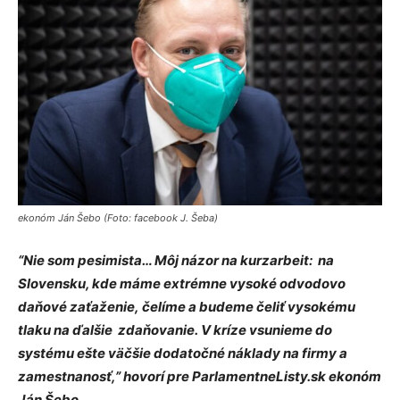
ekonóm Ján Šebo (Foto: facebook J. Šeba)
“Nie som pesimista… Môj názor na kurzarbeit: na
Slovensku, kde máme extrémne vysoké odvodovo
daňové zaťaženie, čelíme a budeme čeliť vysokému
tlaku na ďalšie zdaňovanie. V kríze vsunieme do
systému ešte väčšie dodatočné náklady na firmy a
zamestnanosť,” hovorí pre ParlamentneListy.sk ekonóm
Ján Šebo.