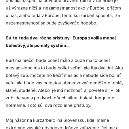
dostala naspäť na pôvodné úrovne. Takže v Amerike je
už výrazne nižšia nezamestnanosť ako v Európe, pričom
u nás, alebo teda v Európe, tento kurzarbeit spôsobí, že
nezamestnanosť sa bude zvyšovať dlhodobo.
Sú to teda dva rôzne prístupy, Európa zvolila menej
bolestivý, ale pomalý systém…
Buď ma niečo bude bolieť málo a bude ma to bolieť
mesiac alebo ma to bude bolieť veľmi, ale iba dva dni. Ako
boľavý zub: môžete ho liečiť mesiac a nebude síce bolieť
veľa, ale bude vás bolesťou obmedzovať: nemôžete teplé,
slané, studené. Alebo je iná možnosť a poviete si – ok,
zub ide von a po dvoch dňoch silnej bolesti fungujete
normálne. Toto sú dva rozdielne prístupy.
Môj názor na kurzarbeit: na Slovensku, kde máme
extrémne vysoké odvodovo daňové zaťaženie, čelíme a