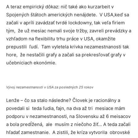
A teraz empirický dôkaz: nič také ako kurzarbeit v
Spojených štátoch amerických nenájdete. V USA,keď sa
začali v apríli zavádzať tvrdé lockdowny, tak veľa firiem
tým, že už mesiac nemali svoje tržby, zavreli prevádzky a
vzhľadom na flexibilitu trhu práce v USA, okamžite
prepustili ľudí. Tam vyletela krivka nezamestnanosti tak
hore, že nestačili grafy a začali sa prekresľovať grafy v
učebniciach ekonómie.
Vývoj nezamestnanosti v USA za posledných 25 rokov
Lenže – čo sa stalo následne? Človek je racionálny a
povedali si teda ľudia, fajn, na dva až tri mesiace mám
podporu v nezamestnanosti, na Slovensku až 6 meisacov
a bola predĺžená, ale musím z niečoho žiť… A teda začali
hľadať zamestnanie. A zistili, že kríza vytvorila obrovské