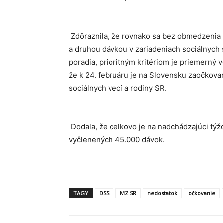
Zdôraznila, že rovnako sa bez obmedzenia 
a druhou dávkou v zariadeniach sociálnych 
poradia, prioritným kritériom je priemerný 
že k 24. februáru je na Slovensku zaočkov
sociálnych vecí a rodiny SR.
Dodala, že celkovo je na nadchádzajúci týž
vyčlenených 45.000 dávok.
TAGY
DSS
MZ SR
nedostatok
očkovanie