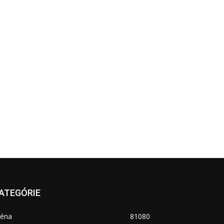
ATEGÓRIE
réna
81080