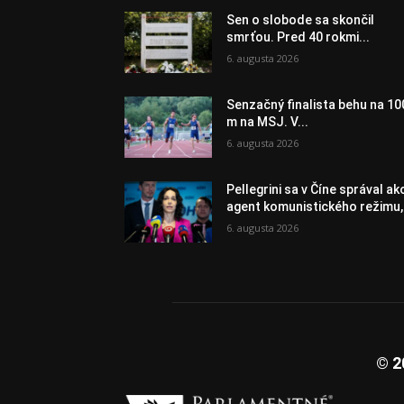
Sen o slobode sa skončil
smrťou. Pred 40 rokmi...
6. augusta 2026
Senzačný finalista behu na 10
m na MSJ. V...
6. augusta 2026
Pellegrini sa v Číne správal ak
agent komunistického režimu,.
6. augusta 2026
© 2