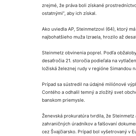
zrejmé, že práva boli získané prostredníct
ostatnými”, aby ich získal.
Ako uviedla AP, Steinmetzovi (64), ktorý má
najbohatšieho muža Izraela, hrozilo až desa
Steinmetz obvinenia poprel. Podľa obžaloby
desaťročia 21. storočia podieľala na vytlače
ložiská železnej rudy v regióne Simandou n
Prípad sa sústredil na údajné miliónové vý
Contého a odhalil temný a zložitý svet obc
banskom priemysle.
Ženevská prokuratúra tvrdila, že Steinmetz a
zahraničných úradníkov a falšovaní dokumen
cez Švajčiarsko. Prípad bol vyšetrovaný v E