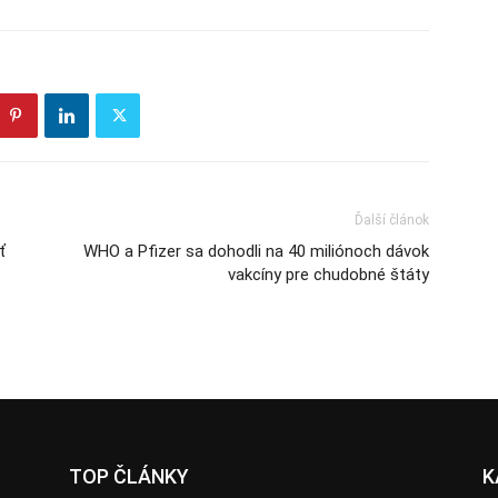
Ďalší článok
ť
WHO a Pfizer sa dohodli na 40 miliónoch dávok
vakcíny pre chudobné štáty
TOP ČLÁNKY
K