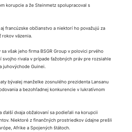
vom korupcie a že Steinmetz spolupracoval s
 aj francúzske občianstvo a niektorí ho považujú za
ť rokov väzenia.
 sa však jeho firma BSGR Group v polovici prvého
ní svojho rivala v prípade ťažobných práv pre rozsiahle
a juhovýchode Guinei.
platy bývalej manželke zosnulého prezidenta Lansanu
hodovania a bezohľadnej konkurencie v lukratívnom
 ďalší dvaja obžalovaní sa podieľali na korupcii
tov. Niektoré z finančných prostriedkov údajne prešli
urópe, Afrike a Spojených štátoch.