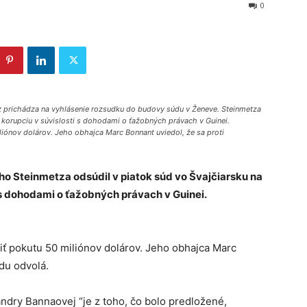
0
 prichádza na vyhlásenie rozsudku do budovy súdu v Ženeve. Steinmetza
a korupciu v súvislosti s dohodami o ťažobných právach v Guinei.
iliónov dolárov. Jeho obhajca Marc Bonnant uviedol, že sa proti
o Steinmetza odsúdil v piatok súd vo Švajčiarsku na
 s dohodami o ťažobných právach v Guinei.
tiť pokutu 50 miliónov dolárov. Jeho obhajca Marc
du odvolá.
dry Bannaovej “je z toho, čo bolo predložené,