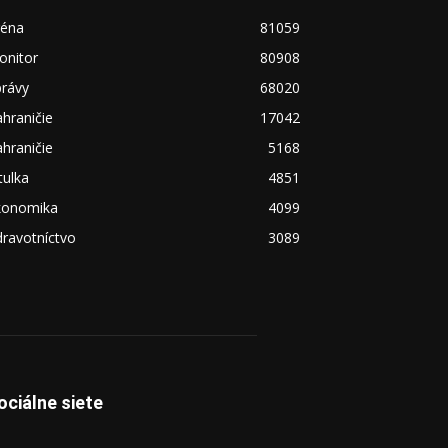
réna
81059
onitor
80908
právy
68020
hraničie
17042
hraničie
5168
tulka
4851
konomika
4099
ravotníctvo
3089
ociálne siete