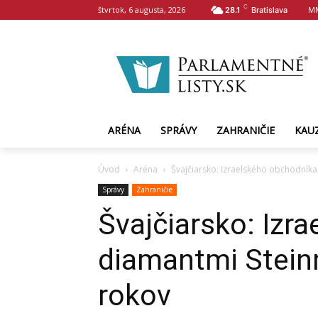
C
štvrtok, 6 augusta, 2026
M
28.1
Bratislava
ARÉNA
SPRÁVY
ZAHRANIČIE
KAU
Úvod
Aréna
Švajčiarsko: Izraelského obchodníka
Správy
Zahraničie
Švajčiarsko: Izr
diamantmi Steinm
rokov