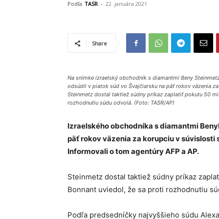
Podľa
TASR
-
22. januára 2021
Share
Na snímke izraelský obchodník s diamantmi Beny Steinmetz
odsúdil v piatok súd vo Švajčiarsku na päť rokov väzenia z
Steinmetz dostal taktiež súdny príkaz zaplatiť pokutu 50 m
rozhodnutiu súdu odvolá. (Foto: TASR/AP)
Izraelského obchodníka s diamantmi Benyh
päť rokov väzenia za korupciu v súvislosti
Informovali o tom agentúry AFP a AP.
Steinmetz dostal taktiež súdny príkaz zapla
Bonnant uviedol, že sa proti rozhodnutiu sú
Podľa predsedníčky najvyššieho súdu Alexan