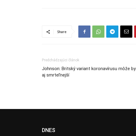
Share
Predchádzajúci článok
Johnson: Britský variant koronavírusu môže by
aj smrteľnejší
DNES