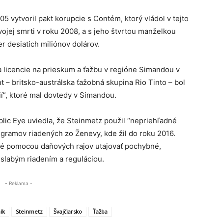
5 vytvoril pakt korupcie s Contém, ktorý vládol v tejto
vojej smrti v roku 2008, a s jeho štvrtou manželkou
r desiatich miliónov dolárov.
 licencie na prieskum a ťažbu v regióne Simandou v
t – britsko-austrálska ťažobná skupina Rio Tinto – bol
í”, ktoré mal dovtedy v Simandou.
lic Eye uviedla, že Steinmetz použil “nepriehľadné
ogramov riadených zo Ženevy, kde žil do roku 2016.
žné pomocou daňových rajov utajovať pochybné,
 slabým riadením a reguláciou.
- Reklama -
ík
Steinmetz
Švajčiarsko
Ťažba