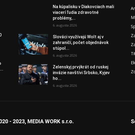
Na kúpalisku v Diakovciach mali
A
viacerí ľudia zdravotné
M
problémy,...
6. augusta 2026
S
Za
0
Slováci využívajú Wolt aj v
zahraničí, počet objednávok
Za
stúpol...
Ti
6. augusta 2026
E
o
Zelenskyj prvýkrát od ruskej
..
Zd
invázie navštívi Srbsko, Kyjev
ho...
6. augusta 2026
020 - 2023, MEDIA WORK s.r.o.
S