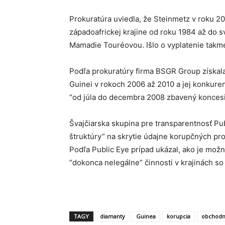
Prokuratúra uviedla, že Steinmetz v roku 200
západoafrickej krajine od roku 1984 až do s
Mamadie Touréovou. Išlo o vyplatenie takme
Podľa prokuratúry firma BSGR Group získala
Guinei v rokoch 2006 až 2010 a jej konkuren
“od júla do decembra 2008 zbavený koncesi
Švajčiarska skupina pre transparentnosť Pub
štruktúry” na skrytie údajne korupčných pr
Podľa Public Eye prípad ukázal, ako je mo
“dokonca nelegálne” činnosti v krajinách so
TAGY
diamanty
Guinea
korupcia
obchodn