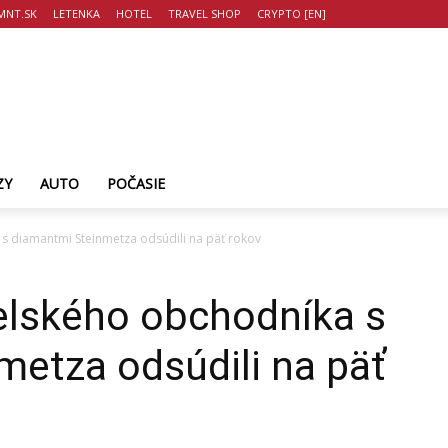
MNT.SK
LETENKA
HOTEL
TRAVEL SHOP
CRYPTO [EN]
ZY
AUTO
POČASIE
 s diamantmi Steinmetza odsúdili na päť rokov
aelského obchodníka s
etza odsúdili na päť