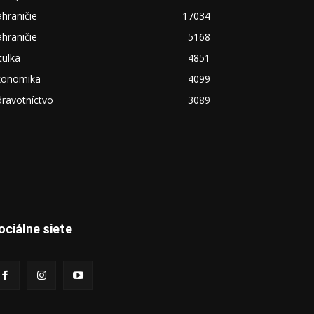
hraničie
17034
hraničie
5168
tulka
4851
konomika
4099
ravotníctvo
3089
ociálne siete