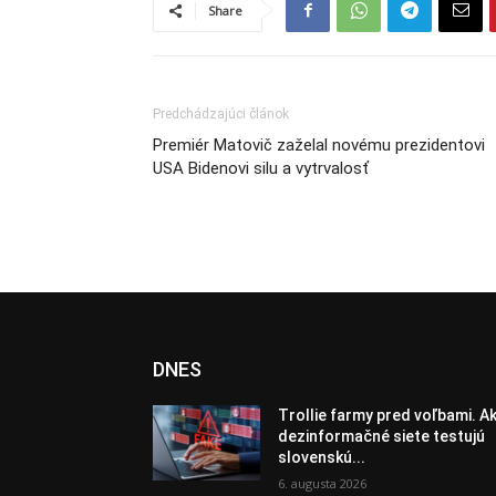
Share
Predchádzajúci článok
Premiér Matovič zaželal novému prezidentovi
USA Bidenovi silu a vytrvalosť
DNES
Trollie farmy pred voľbami. A
dezinformačné siete testujú
slovenskú...
6. augusta 2026