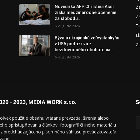
Za
Novinárka AFP Christina Assi
získa medzinárodné ocenenie
Za
za slobodu...
Ti
6. augusta 2026
E
Bývalú ukrajinskú veľvyslankyňu
v USA podozrivú z
Zd
bezdôvodného obohatenia...
6. augusta 2026
020 - 2023, MEDIA WORK s.r.o.
S
oľvek použitie obsahu vrátane prevzatia, šírenia alebo
ieho sprístupňovania článkov, fotografií či iného materiálu
ez predchádzajúceho písomného súhlasu prevádzkovateľa
zané.