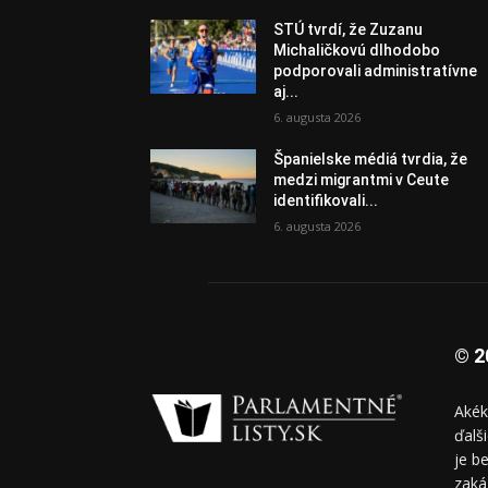
STÚ tvrdí, že Zuzanu
Michaličkovú dlhodobo
podporovali administratívne
aj...
6. augusta 2026
Španielske médiá tvrdia, že
medzi migrantmi v Ceute
identifikovali...
6. augusta 2026
© 2
Akék
ďalš
je b
zaká