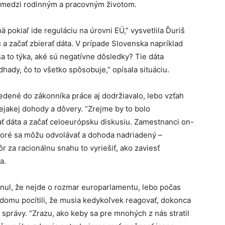
 medzi rodinným a pracovným životom.
 pokiaľ ide reguláciu na úrovni EÚ,” vysvetlila Ďuriš
 a začať zbierať dáta. V prípade Slovenska napríklad
 sa to týka, aké sú negatívne dôsledky? Tie dáta
hady, čo to všetko spôsobuje,” opísala situáciu.
vedené do zákonníka práce aj dodržiavalo, lebo vzťah
jakej dohody a dôvery. “Zrejme by to bolo
ať dáta a začať celoeurópsku diskusiu. Zamestnanci on-
ktoré sa môžu odvolávať a dohoda nadriadený –
 za racionálnu snahu to vyriešiť, ako zaviesť
a.
menul, že nejde o rozmar europarlamentu, lebo počas
domu pocítili, že musia kedykoľvek reagovať, dokonca
 správy. “Zrazu, ako keby sa pre mnohých z nás stratil