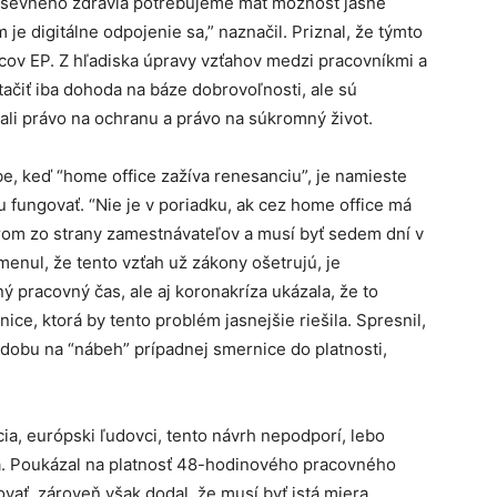
duševného zdravia potrebujeme mať možnosť jasne
 je digitálne odpojenie sa,” naznačil. Priznal, že týmto
cov EP. Z hľadiska úpravy vzťahov medzi pracovníkmi a
ačiť iba dohoda na báze dobrovoľnosti, ale sú
ali právo na ochranu a právo na súkromný život.
be, keď “home office zažíva renesanciu”, je namieste
u fungovať. “Nie je v poriadku, ak cez home office má
rom zo strany zamestnávateľov a musí byť sedem dní v
omenul, že tento vzťah už zákony ošetrujú, je
pracovný čas, ale aj koronakríza ukázala, že to
ice, ktorá by tento problém jasnejšie riešila. Spresnil,
dobu na “nábeh” prípadnej smernice do platnosti,
cia, európski ľudovci, tento návrh nepodporí, lebo
. Poukázal na platnosť 48-hodinového pracovného
vať, zároveň však dodal, že musí byť istá miera