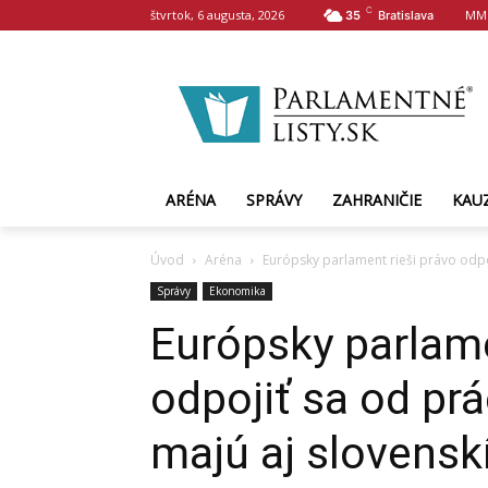
C
štvrtok, 6 augusta, 2026
MM
35
Bratislava
ARÉNA
SPRÁVY
ZAHRANIČIE
KAU
Úvod
Aréna
Európsky parlament rieši právo odpoj
Správy
Ekonomika
Európsky parlame
odpojiť sa od pr
majú aj slovensk