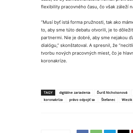
flexibility pracovného času, čo však zále
“Musí byť istá forma pružnosti, tak ako má
to, aby sme túto debatu otvorili, je to dôle
partnermi. Nie je dobré, aby sme nejakou ďa
dialógu,” skonštatoval. A spresnil, že “neci
tvorbu nových pracovných miest, čo je hl
koronakríze.
TAGY
digitálne zariadenia
Ďuriš Nicholsonová
koronakríza
právo odpojiť sa
Štefanec
Wiezik