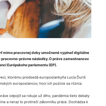
yť mimo pracovnej doby umožnené vypínať digitálne
aké pracovno-právne následky. O práve zamestnancov
slanci Európskeho parlamentu (EP).
veci, ktorému predsedá europoslankyňa Lucia Ďuriš
nských europoslancov, hoci ich pozície sa rôznia.
práve odpojiť sa rokuje už dlho, pandémia tieto debaty
line a neraz to protirečí zákonníku práce. Dochádza k