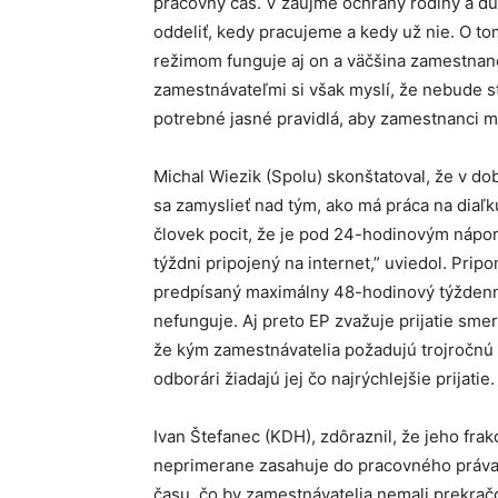
pracovný čas. V záujme ochrany rodiny a 
oddeliť, kedy pracujeme a kedy už nie. O tom
režimom funguje aj on a väčšina zamestnan
zamestnávateľmi si však myslí, že nebude st
potrebné jasné pravidlá, aby zamestnanci m
Michal Wiezik (Spolu) skonštatoval, že v do
sa zamyslieť nad tým, ako má práca na diaľk
človek pocit, že je pod 24-hodinovým nápo
týždni pripojený na internet,” uviedol. Prip
predpísaný maximálny 48-hodinový týždenný 
nefunguje. Aj preto EP zvažuje prijatie smern
že kým zamestnávatelia požadujú trojročnú 
odborári žiadajú jej čo najrýchlejšie prijatie.
Ivan Štefanec (KDH), zdôraznil, že jeho frak
neprimerane zasahuje do pracovného práva
času, čo by zamestnávatelia nemali prekračo