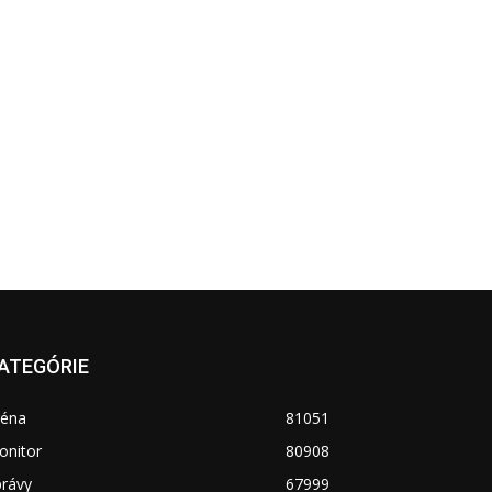
ATEGÓRIE
réna
81051
onitor
80908
právy
67999