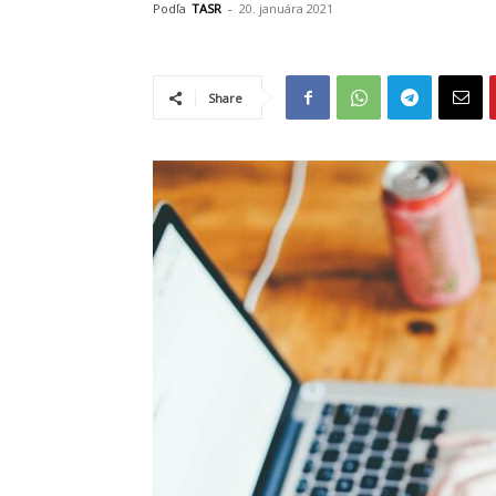
Podľa
TASR
-
20. januára 2021
Share