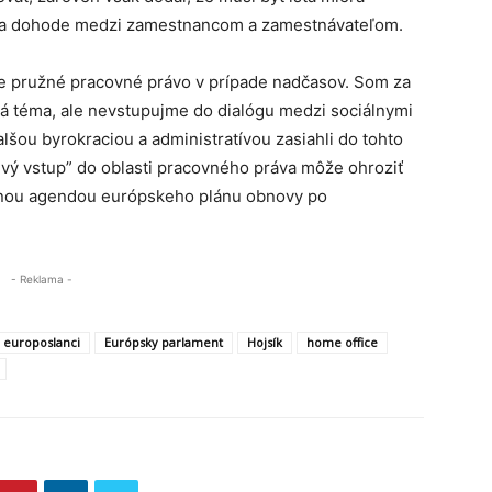
ží na dohode medzi zamestnancom a zamestnávateľom.
me pružné pracovné právo v prípade nadčasov. Som za
žitá téma, ale nevstupujme do dialógu medzi sociálnymi
lšou byrokraciou a administratívou zasiahli do tohto
tlivý vstup” do oblasti pracovného práva môže ohroziť
avnou agendou európskeho plánu obnovy po
- Reklama -
europoslanci
Európsky parlament
Hojsík
home office