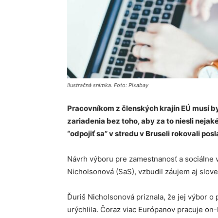
Ilustračná snímka. Foto: Pixabay
Pracovníkom z členských krajín EÚ musí b
zariadenia bez toho, aby za to niesli nej
“odpojiť sa” v stredu v Bruseli rokovali po
Návrh výboru pre zamestnanosť a sociálne 
Nicholsonová (SaS), vzbudil záujem aj slove
Ďuriš Nicholsonová priznala, že jej výbor o 
urýchlila. Čoraz viac Európanov pracuje on-