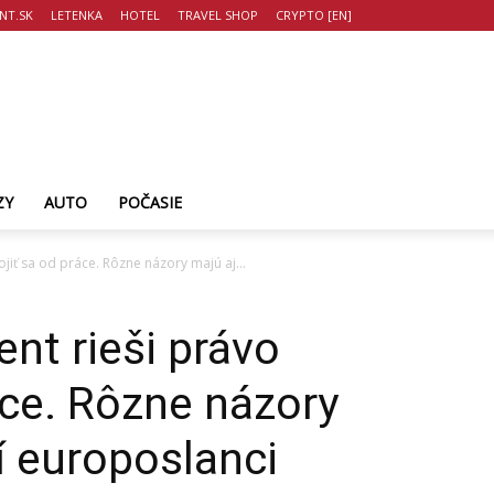
NT.SK
LETENKA
HOTEL
TRAVEL SHOP
CRYPTO [EN]
ZY
AUTO
POČASIE
iť sa od práce. Rôzne názory majú aj...
nt rieši právo
áce. Rôzne názory
í europoslanci