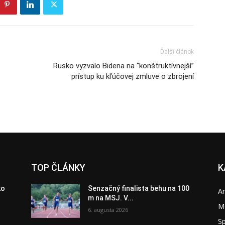
Ďalší článok
Rusko vyzvalo Bidena na “konštruktívnejší”
prístup ku kľúčovej zmluve o zbrojení
TOP ČLÁNKY
K
ko
Senzačný finalista behu na 100
A
m na MSJ. V...
M
6. augusta 2026
S