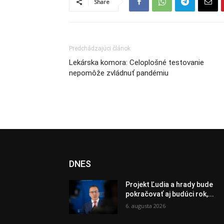
Share
Predchádzajúci článok
Lekárska komora: Celoplošné testovanie
nepomôže zvládnuť pandémiu
DNES
Projekt Ľudia a hrady bude
pokračovať aj budúci rok,...
6. augusta 2026