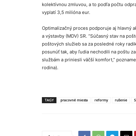
kolektívnou zmluvou, a to podľa počtu odp
vyplatí 3,5 milióna eur.
Optimalizačný proces podporuje aj hlavný a
a výstavby (MDV) SR. “Súčasný stav na pošt
poštových služieb sa za posledné roky rad
posunúť tak, aby ľudia nechodili na poštu za
službám a priniesli väčší komfort,” poznam
rodina).
TAGY
pracovné miesta
reformy
rušenie
S