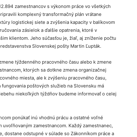
 12.894 zamestnancov s výkonom práce vo všetkých
ripravili komplexný transformačný plán vrátane
ktúry logistickej siete a zvýšenia kapacity v balíkovom
učovania zásielok a ďalšie opatrenia, ktoré v
im klientom. Jeho súčasťou je, žiaľ, aj zníženie počtu
redstavenstva Slovenskej pošty Martin Ľupták.
k zmene týždenného pracovného času alebo k zmene
tnancom, ktorých sa dotkne zmena organizačnej
acovného miesta, ale k zvýšeniu pracovného času,
 fungovania poštových služieb na Slovensku má
 priebehu niekoľkých týždňov budeme informovať o celej
com ponúkať inú vhodnú prácu a ostatné voľné
ým uvoľňovaným zamestnancom. Každý zamestnanec,
ce, dostane odstupné v súlade so Zákonníkom práce a