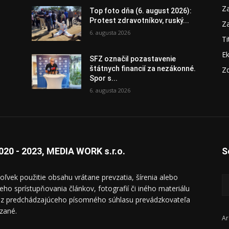
Za
Top foto dňa (6. august 2026):
Protest zdravotníkov, ruský...
Za
6. augusta 2026
Ti
E
SFZ označil pozastavenie
štátnych financií za nezákonné.
Zd
Spor s...
6. augusta 2026
020 - 2023, MEDIA WORK s.r.o.
S
oľvek použitie obsahu vrátane prevzatia, šírenia alebo
ieho sprístupňovania článkov, fotografií či iného materiálu
ez predchádzajúceho písomného súhlasu prevádzkovateľa
zané.
Ar