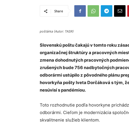
Share
poštárka (Autor: TASR)
Slovenskú poštu čakajú v tomto roku zás
organizačnej štruktúry a pracovných miest
zmena dohodnutých pracovných podmienok
zrušených bude 756 nadbytočných pracovn
odborármi ustúpilo z pôvodného plánu pre
hovorkyňa pošty Iveta Dorčáková s tým, že
nesúvisí s pandémiou.
Toto rozhodnutie podľa hovorkyne prichád
odborármi. Cieľom je modernizácia spoločnos
skvalitnenie služieb klientom.