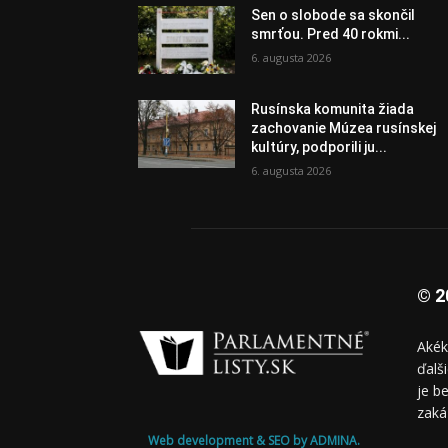
Sen o slobode sa skončil
smrťou. Pred 40 rokmi...
6. augusta 2026
Rusínska komunita žiada
zachovanie Múzea rusínskej
kultúry, podporili ju...
6. augusta 2026
© 2
Akék
ďalš
je b
zaká
Web development & SEO by ADMINA.