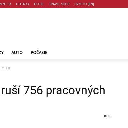
MNT.SK
LETENKA
HOTEL
TRAVEL SHOP
CRYPTO [EN]
ZY
AUTO
POČASIE
h miest
 ruší 756 pracovných
0