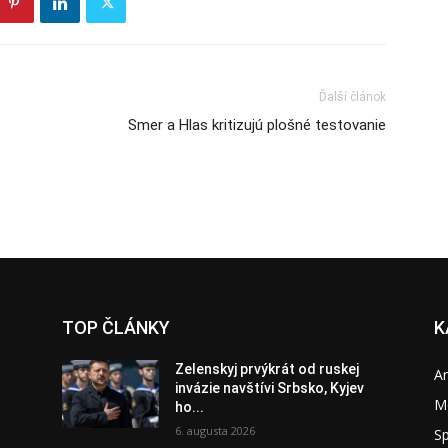
Ďalší článok
Smer a Hlas kritizujú plošné testovanie
TOP ČLÁNKY
K
Zelenskyj prvýkrát od ruskej
A
invázie navštívi Srbsko, Kyjev
M
ho...
6. augusta 2026
S