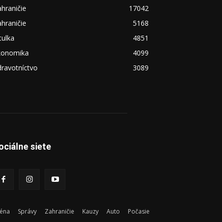
hraničie
17042
hraničie
5168
tulka
4851
konomika
4099
ravotníctvo
3089
ociálne siete
éna
Správy
Zahraničie
Kauzy
Auto
Počasie