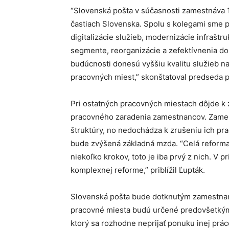
“Slovenská pošta v súčasnosti zamestnáva
častiach Slovenska. Spolu s kolegami sme p
digitalizácie služieb, modernizácie infraštru
segmente, reorganizácie a zefektívnenia dor
budúcnosti donesú vyššiu kvalitu služieb naš
pracovných miest,” skonštatoval predseda p
Pri ostatných pracovných miestach dôjde 
pracovného zaradenia zamestnancov. Zames
štruktúry, no nedochádza k zrušeniu ich pr
bude zvýšená základná mzda. “Celá reforma
niekoľko krokov, toto je iba prvý z nich. V
komplexnej reforme,” priblížil Ľupták.
Slovenská pošta bude dotknutým zamestnan
pracovné miesta budú určené predovšetk
ktorý sa rozhodne neprijať ponuku inej prá