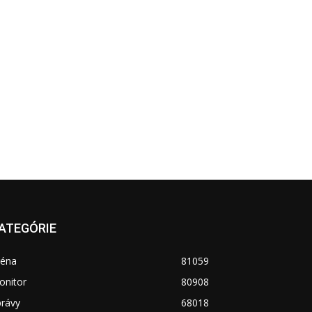
ATEGÓRIE
réna
81059
onitor
80908
právy
68018