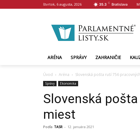
C
štvrtok, 6 augusta, 2026
M
35.3
Bratislava
ARÉNA
SPRÁVY
ZAHRANIČIE
KAU
Úvod
Aréna
Slovenská pošta ruší 756 pracovnýc
Správy
Ekonomika
Slovenská pošta
miest
Podľa
TASR
-
12. januára 2021