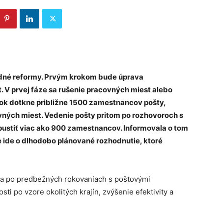
adné reformy. Prvým krokom bude úprava
. V prvej fáze sa rušenie pracovných miest alebo
 dotkne približne 1500 zamestnancov pošty,
ých miest. Vedenie pošty pritom po rozhovoroch s
pustiť viac ako 900 zamestnancov. Informovala o tom
 ide o dlhodobo plánované rozhodnutie, ktoré
za po predbežných rokovaniach s poštovými
ti po vzore okolitých krajín, zvýšenie efektivity a