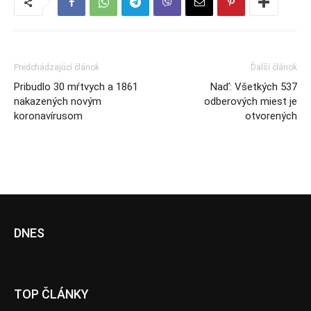
Predchádzajúci článok
Ďalší článok
Pribudlo 30 mŕtvych a 1861
Naď: Všetkých 537
nakazených novým
odberových miest je
koronavírusom
otvorených
DNES
TOP ČLÁNKY