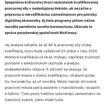
Spojenému kráľovstvu hrozí nedostatok kvalifikovanej
pracovnej sily v nasledujúcej dekáde, ak nezačne s
prípravou a rekvalifikáciou zamestnancov pre potreby
digitálnej ekonomiky. Aj tieto programy pritom vážne
narušila pandémia nového koronavírusu. Ukázala to
správa poradenskej spoločnosti McKinsey.
Jej analýza odhalila, že až 94 % pracovnej sily chýba
kvalifikácia, ktorú bude vyžadovať trh práce v roku 2030.
Niektoré kvalifikácie už teraz chýbajú, napríklad zručnosti
potrebné v elektronickom obchode a analýze
dodávateľského reťazca. A zároveň sa ukazuje, že
pracovné miesta s nízkou kvalifikáciou, stratené počas
tzv. koronakrízy, sa už nevrátia. Medzi najviac ohrozené
pracovné miesta patria asistenti v maloobchode, recepční
a čašníci. Tieto posty tradične vykonávajú zamestnanci na
čiastočný úväzok, často mladí ľudia.