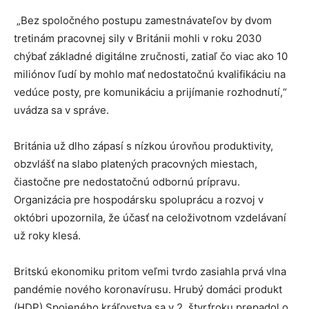
„Bez spoločného postupu zamestnávateľov by dvom
tretinám pracovnej sily v Británii mohli v roku 2030
chýbať základné digitálne zručnosti, zatiaľ čo viac ako 10
miliónov ľudí by mohlo mať nedostatočnú kvalifikáciu na
vedúce posty, pre komunikáciu a prijímanie rozhodnutí,“
uvádza sa v správe.
Británia už dlho zápasí s nízkou úrovňou produktivity,
obzvlášť na slabo platených pracovných miestach,
čiastočne pre nedostatočnú odbornú prípravu.
Organizácia pre hospodársku spoluprácu a rozvoj v
októbri upozornila, že účasť na celoživotnom vzdelávaní
už roky klesá.
Britskú ekonomiku pritom veľmi tvrdo zasiahla prvá vlna
pandémie nového koronavírusu. Hrubý domáci produkt
(HDP) Spojeného kráľovstva sa v 2. štvrťroku prepadol o