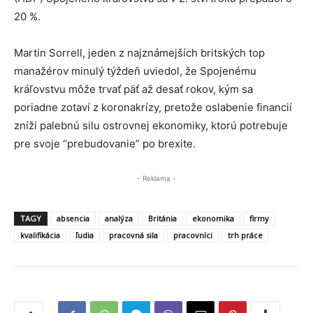
20 %.
Martin Sorrell, jeden z najznámejších britských top
manažérov minulý týždeň uviedol, že Spojenému
kráľovstvu môže trvať päť až desať rokov, kým sa
poriadne zotaví z koronakrízy, pretože oslabenie financií
zníži palebnú silu ostrovnej ekonomiky, ktorú potrebuje
pre svoje “prebudovanie” po brexite.
- Reklama -
TAGY
absencia
analýza
Británia
ekonomika
firmy
kvalifikácia
ľudia
pracovná sila
pracovníci
trh práce