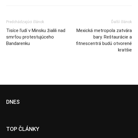
Predchádzajúci článok
Ďalší článok
Tisíce ľudí v Minsku žialili nad
Mexická metropola zatvára
smrťou protestujúceho
bary. Reštaurácie a
Bandarenku
fitnescentrá budú otvorené
kratšie
DNES
TOP ČLÁNKY