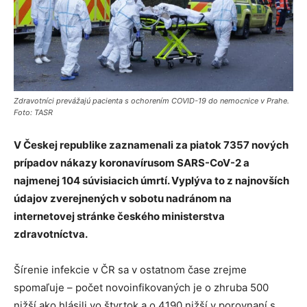
Zdravotníci prevážajú pacienta s ochorením COVID-19 do nemocnice v Prahe.
Foto: TASR
V Českej republike zaznamenali za piatok 7357 nových
prípadov nákazy koronavírusom SARS-CoV-2 a
najmenej 104 súvisiacich úmrtí. Vyplýva to z najnovších
údajov zverejnených v sobotu nadránom na
internetovej stránke českého ministerstva
zdravotníctva.
Šírenie infekcie v ČR sa v ostatnom čase zrejme
spomaľuje – počet novoinfikovaných je o zhruba 500
nižší ako hlásili vo štvrtok a o 4190 nižší v porovnaní s