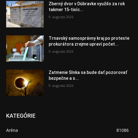
Zberný dvor v Dúbravke využilo za rok
takmer 15-tisíc...
9. augusta 2026
Trnavský samosprávny kraj po proteste
prokurátora zrejme upraví počet...
9. augusta 2026
Zatmenie Slnka sa bude dať pozorovať
bezpečne a s...
9. augusta 2026
KATEGÓRIE
Aréna
81086